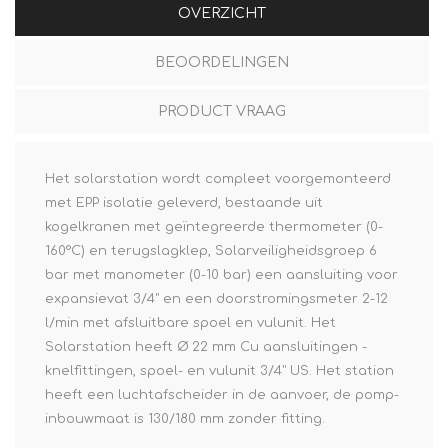
OVERZICHT
BEOORDELINGEN
PRODUCT VRAAG
Het solarstation wordt compleet voorgemonteerd
met EPP isolatie geleverd, bestaande uit
kogelkranen met geïntegreerde thermometer (0-
160°C) en terugslagklep, Solarveiligheidsgroep 6
bar met manometer (0-10 bar) een aansluiting voor
expansievat 3/4" en een doorstromingsmeter 2-12
l/min met afsluitbare spoel en vulunit. Het
Solarstation heeft Ø 22 mm Cu aansluitingen -
knelfittingen, spoel- en vulunit 3/4" US. Het station
heeft een luchtafscheider in de aanvoer, de pomp-
inbouwmaat is 130/180 mm zonder fitting.