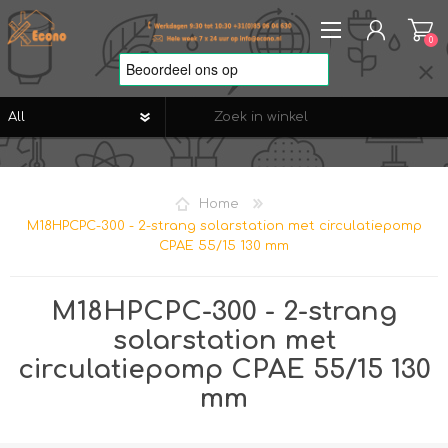
0
REGISTREREN
AANMELDEN
Home
VERLANGLIJST
0
M18HPCPC-300 - 2-strang solarstation met circulatiepomp
CPAE 55/15 130 mm
M18HPCPC-300 - 2-strang
solarstation met
circulatiepomp CPAE 55/15 130
mm