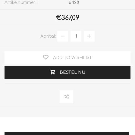
Artikelnummer::
6428
€367,09
Aantal:
ADD TO WISHLIST
BESTEL NU