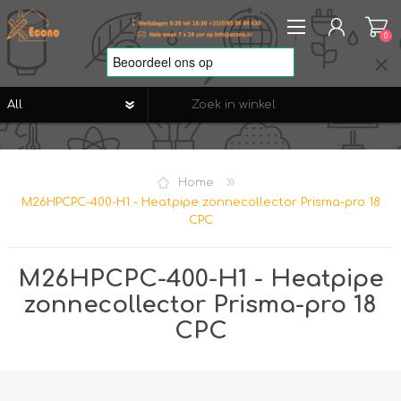
0
REGISTREREN
AANMELDEN
Home
VERLANGLIJST
0
M26HPCPC-400-H1 - Heatpipe zonnecollector Prisma-pro 18
CPC
M26HPCPC-400-H1 - Heatpipe
zonnecollector Prisma-pro 18
CPC