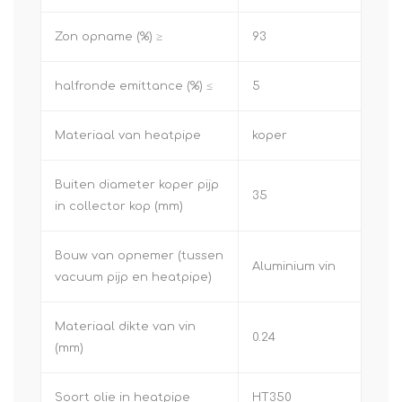
Zon opname (%) ≥
93
halfronde emittance (%) ≤
5
Materiaal van heatpipe
koper
Buiten diameter koper pijp
35
in collector kop (mm)
Bouw van opnemer (tussen
Aluminium vin
vacuum pijp en heatpipe)
Materiaal dikte van vin
0.24
(mm)
Soort olie in heatpipe
HT350