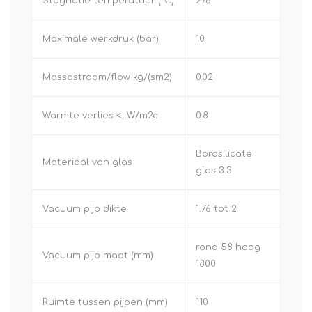
Stagnatie temperatuur (°C)
276
Maximale werkdruk (bar)
10
Massastroom/flow kg/(sm2)
0.02
Warmte verlies <…W/m2c
0.8
Borosilicate
Materiaal van glas
glas 3.3
Vacuum pijp dikte
1.76 tot 2
rond 58 hoog
Vacuum pijp maat (mm)
1800
Ruimte tussen pijpen (mm)
110