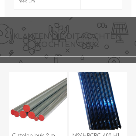
medium
KLANTEN DIE DIT KOCHTEN,
KOCHTEN OOK..
C-stalen buis 2 m
M26HPCPC-400-H1 -