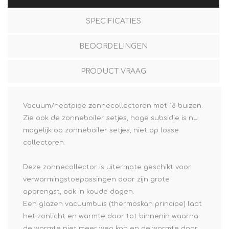
SPECIFICATIES
BEOORDELINGEN
PRODUCT VRAAG
Vacuum/heatpipe zonnecollectoren met 18 buizen.
Zie ook de zonneboiler setjes, hoge subsidie is nu
mogelijk op zonneboiler setjes, niet op losse
collectoren.
Deze zonnecollector is uitermate geschikt voor
verwarmingstoepassingen door zijn grote
opbrengst, ook in koude dagen.
Een glazen vacuumbuis (thermoskan principe) laat
het zonlicht en warmte door tot binnenin waarna
de warmte niet meer weg kan en de warmte door