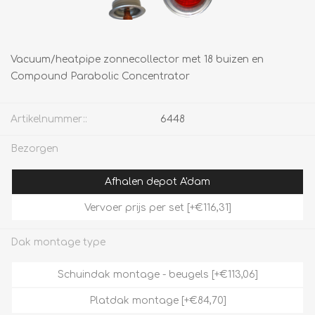
Vacuum/heatpipe zonnecollector met 18 buizen en
Compound Parabolic Concentrator
Artikelnummer::
6448
Bezorgen
Afhalen depot A'dam
Vervoer prijs per set [+€116,31]
Dak montage type
Schuindak montage - beugels [+€113,06]
Platdak montage [+€84,70]