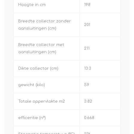
Hoogte in cm
198
Breedte collector zonder
201
aansluitingen (cm)
Breedte collector met
211
aansluitingen (cm)
Dikte collector (cm)
13.3
gewicht (kilo)
59
Totale oppervlakte m2
3.82
efficentie (n°)
0.668