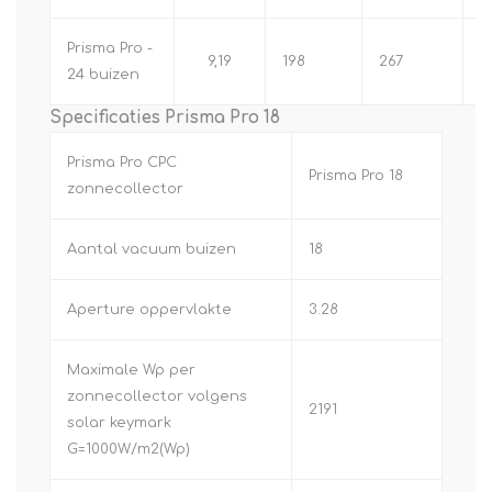
Prisma Pro -
9,19
198
267
5
24 buizen
Specificaties Prisma Pro 18
Prisma Pro CPC
Prisma Pro 18
zonnecollector
Aantal vacuum buizen
18
Aperture oppervlakte
3.28
Maximale Wp per
zonnecollector volgens
2191
solar keymark
G=1000W/m2(Wp)