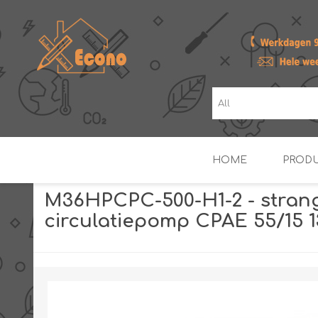
HOME
PROD
M36HPCPC-500-H1-2 - strang
circulatiepomp CPAE 55/15 
ZONNE- & PV-BOILERS
BOILERS