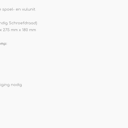
 spoel- en vulunit
endig Schroefdraad)
m x 275 mm x 180 mm
omp:
iging nodig