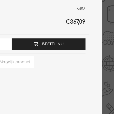
6456
€367,09
Slimme Meterkast
Tabel inch-mm
Zonnewarmte
Bron onderdelen
CV water
Expansievaten
BESTEL NU
Thermostaten
Gereedschap
TA controllers
Inlaatcombinatie
Internet energiemeter
Kleppen
Oplossingen
Kranen
Sensoren
Luchtverwarmers -
luchtreinigers
Tapwater
Mengers
Vermogen regelaars
Montage
Bekijk alles