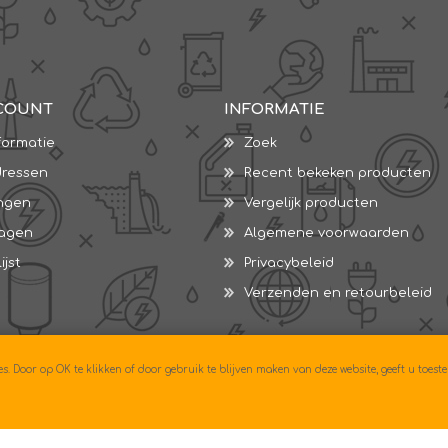
COUNT
INFORMATIE
formatie
Zoek
dressen
Recent bekeken producten
ingen
Vergelijk producten
wagen
Algemene voorwaarden
ijst
Privacybeleid
Verzenden en retourbeleid
es. Door op OK te klikken of door gebruik te blijven maken van deze website, geeft u toes