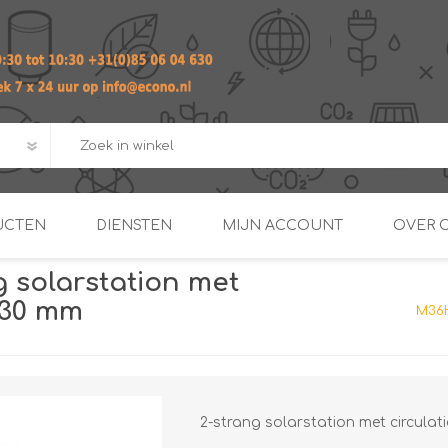
UCTEN
DIENSTEN
MIJN ACCOUNT
OVER 
 solarstation met
ADVIES EN ONTWERP PAKKET
Praktij
130 mm
M36H
van afgero
BUIS EN
DOORSTROOMVERWARME
ENERGIEMANAGER
KOPPELINGEN
SECOND OPINION
2-strang solarstation met circul