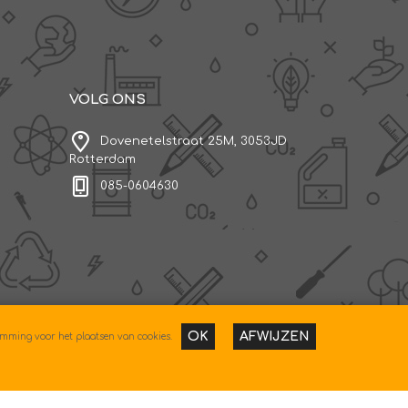
VOLG ONS
Dovenetelstraat 25M, 3053JD
Rotterdam
085-0604630
OK
AFWIJZEN
temming voor het plaatsen van cookies.
Powered by
nopCommerce
Designed by
Nop-Templates.com