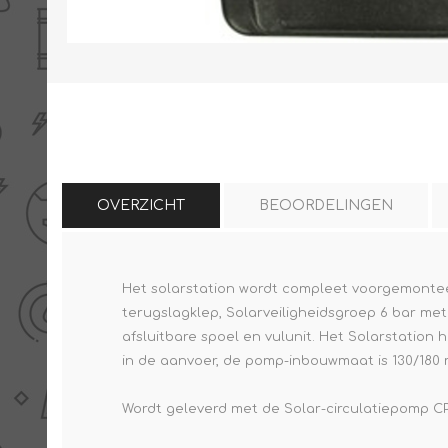
THERMISCHE /
ELECTRO MATERIAA
INFRAROOD PANELEN
OVERZICHT
BEOORDELINGEN
Diverse electro
Het solarstation wordt compleet voorgemontee
Ceramic+
Verwarmingslint
terugslagklep, Solarveiligheidsgroep 6 bar me
Climastar
Kasten, automaten etc
afsluitbare spoel en vulunit. Het Solarstation 
Sun+
in de aanvoer, de pomp-inbouwmaat is 130/180 
LED lampen
Schakelen
Wordt geleverd met de Solar-circulatiepomp 
Eltako