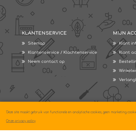
KLANTENSERVICE
MIJN AC
Sitemap
Klant in
Klantenservice / Klachtenservice
Klant a
Neem contact op
Bestell
Winkel
Verlangl
'Deze site maakt gebruik van functionele en analytische cookies, geen marketing cooki
Onze privacy policy
Copyright © 2026 Econo. Alle rechten voorbehouden.