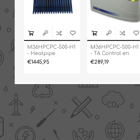
M36HPCPC-500-H1
M36HPCPC-500-H1
- Heatpipe
- TA Control en
zonnecollector
monitoring
€1445,95
€289,19
Prisma-pro 18 CPC
interface (C.M.I.)