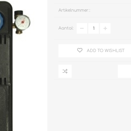
Artikelnummer::
Aantal:
Clage
Tabel inch-mm
CV
doorstroomverwarmers
Bronzen fittingen
ADD TO WISHLIST
Industrie
Collectorkoppelingen
doorstroomverwarmers
Messing fittingen
Voorrangsschakelaars
Messing
AEG
knelkoppelingen
Bosch
Pomp koppelingen
Stiebel Eltron
Soldeer koppelingen
WIJAS
Solar buis
Solar koppelingen
Solar fittingen
Bekijk alles