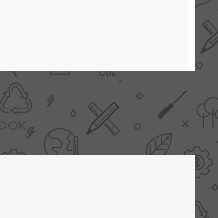
OOK..