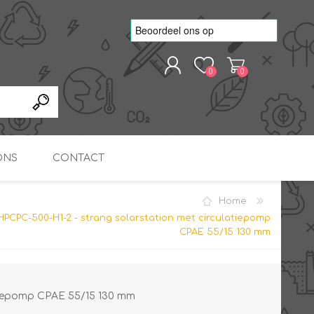
0
0
REGISTREREN
AANMELDEN
ONS
CONTACT
Home
kvoorbeelden
TNO Precisie
PCPC-500-H1-2 - strang solarstation met circulatiepomp
nde projecten
onderzoeks doorstromer
RS
METEN & REGELEN
ONDERDELEN
CPAE 55/15 130 mm
Slim zonnestroom
inzetten voor warm water
in bedrijven
atiepomp CPAE 55/15 130 mm