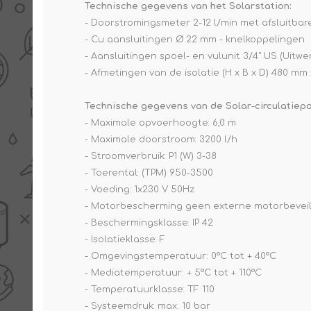
Technische gegevens van het Solarstation:
- Doorstromingsmeter 2-12 l/min met afsluitbare
- Cu aansluitingen Ø 22 mm - knelkoppelingen
- Aansluitingen spoel- en vulunit 3/4" US (Uitw
- Afmetingen van de isolatie (H x B x D) 480 m
Technische gegevens van de Solar-circulatiep
- Maximale opvoerhoogte: 6,0 m
- Maximale doorstroom: 3200 l/h
- Stroomverbruik: P1 (W) 3-38
- Toerental: (TPM) 950-3500
- Voeding: 1x230 V 50Hz
- Motorbescherming geen externe motorbeveil
- Beschermingsklasse: IP 42
- Isolatieklasse: F
- Omgevingstemperatuur: 0°C tot + 40°C
- Mediatemperatuur: + 5°C tot + 110°C
- Temperatuurklasse: TF 110
- Systeemdruk: max. 10 bar