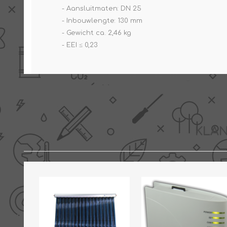
- Aansluitmaten: DN 25
- Inbouwlengte: 130 mm
- Gewicht ca. 2,46 kg
- EEI ≤ 0,23
KLAN