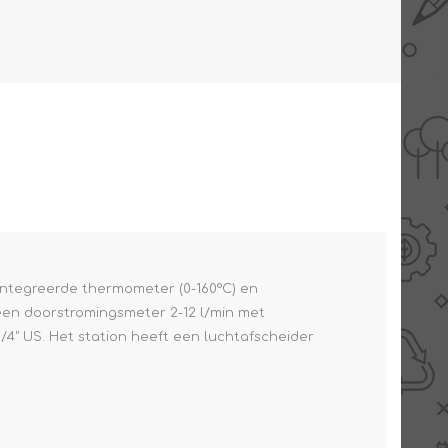
AANBIEDINGEN -
TWEEDEKANS
ïntegreerde thermometer (0-160°C) en
 een doorstromingsmeter 2-12 l/min met
3/4" US. Het station heeft een luchtafscheider