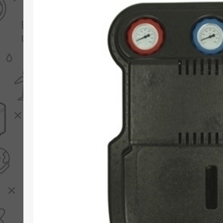
PV boilers
Selectie boilers
Collectoren
Boiler groepen
Zonneboilersetjes
Appendages
Collector montage
Schema's
Checklijst - kleine
zonneboiler
Checklijst - zonneboiler
Checklijst - grote
zonneboiler
Wetenswaardigheden
Zonneboiler offerte