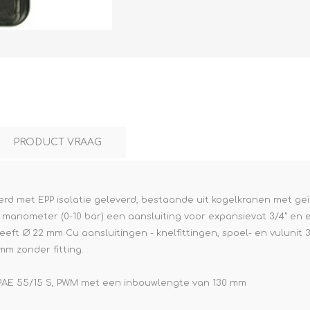
L
BEREKENINGEN
WAT WAARVOOR
PRODUCT VRAAG
rd met EPP isolatie geleverd, bestaande uit kogelkranen met ge
t manometer (0-10 bar) een aansluiting voor expansievat 3/4" en
.
heeft Ø 22 mm Cu aansluitingen - knelfittingen, spoel- en vulunit 
mm zonder fitting.
CPAE 55/15 S, PWM met een inbouwlengte van 130 mm