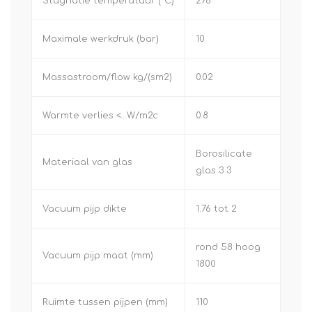
Stagnatie temperatuur (°C)
276
Maximale werkdruk (bar)
10
Massastroom/flow kg/(sm2)
0.02
Warmte verlies <…W/m2c
0.8
Borosilicate
Materiaal van glas
glas 3.3
Vacuum pijp dikte
1.76 tot 2
rond 58 hoog
Vacuum pijp maat (mm)
1800
Ruimte tussen pijpen (mm)
110