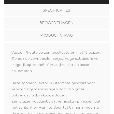
SPECIFICATIES
BEOORDELINGEN
PRODUCT VRAAG
Vacuum/heatpipe zonnecollectoren met 18 buizen.
Zie ook de zonneboiler setjes, hoge subsidie is nu
mogelijk op zonneboiler setjes, niet op losse
collectoren.
Deze zonnecollector is uitermate geschikt voor
verwarmingstoepassingen door zijn grote
opbrengst, ook in koude dagen.
Een glazen vacuumbuis (thermoskan principe) laat
het zonlicht en warmte door tot binnenin waarna
de warmte niet meer weg kan en de warmte door