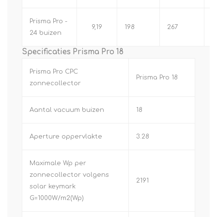
Prisma Pro -
9,19
198
267
5
24 buizen
Specificaties Prisma Pro 18
Prisma Pro CPC
Prisma Pro 18
zonnecollector
Aantal vacuum buizen
18
Aperture oppervlakte
3.28
Maximale Wp per
zonnecollector volgens
2191
solar keymark
G=1000W/m2(Wp)