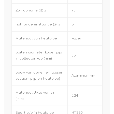
Zon opname (%) ≥
93
halfronde emittance (%) ≤
5
Materiaal van heatpipe
koper
Buiten diameter koper pijp
35
in collector kop (mm)
Bouw van opnemer (tussen
Aluminium vin
vacuum pijp en heatpipe)
Materiaal dikte van vin
0.24
(mm)
Soort olie in heatpipe
HT350