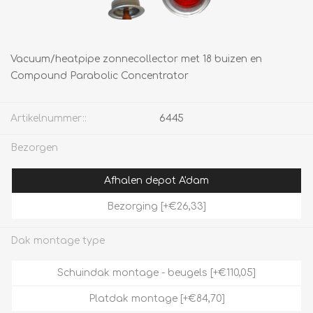
Vacuum/heatpipe zonnecollector met 18 buizen en
Compound Parabolic Concentrator
Artikelnummer::
6445
Bezorgen
Afhalen depot A'dam
Bezorging [+€26,33]
Dak montage type
Schuindak montage - beugels [+€110,05]
Platdak montage [+€84,70]