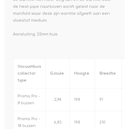
de heat-pipe naarboven wordt geleid naar de
manifold waar deze zijn warmte afgeeft aan een
vloeistof medium.
Aansluiting: 22mm buis
Vacuumbuis
collector
GJoule
Hoogte
Breedte
o
type
Prisma Pro -
2,94
198
91
1.
8 buizen
Prisma Pro -
6,83
198
210
3
18 buizen