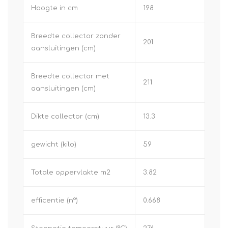
Hoogte in cm
198
Breedte collector zonder
201
aansluitingen (cm)
Breedte collector met
211
aansluitingen (cm)
Dikte collector (cm)
13.3
gewicht (kilo)
59
Totale oppervlakte m2
3.82
efficentie (n°)
0.668