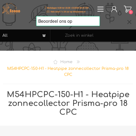
0
REGISTREREN
AANMELDEN
Home
VERLANGLIJST
0
M54HPCPC-150-H1 - Heatpipe zonnecollector Prisma-pro 18
CPC
M54HPCPC-150-H1 - Heatpipe
zonnecollector Prisma-pro 18
CPC