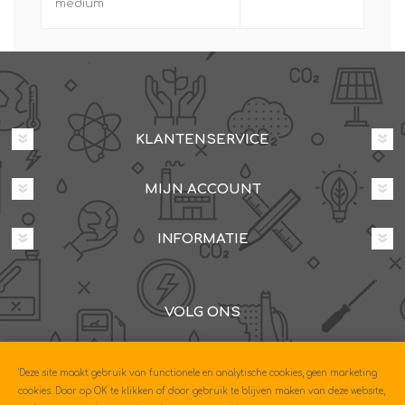
medium
KLANTENSERVICE
MIJN ACCOUNT
INFORMATIE
VOLG ONS
Dovenetelstraat 25M, 3053JD Rotterdam
'Deze site maakt gebruik van functionele en analytische cookies, geen marketing
085-0604630
cookies. Door op OK te klikken of door gebruik te blijven maken van deze website,