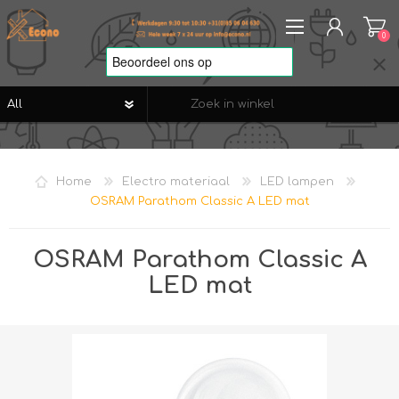
0
REGISTREREN
AANMELDEN
Home
Electro materiaal
LED lampen
VERLANGLIJST
0
OSRAM Parathom Classic A LED mat
OSRAM Parathom Classic A
LED mat