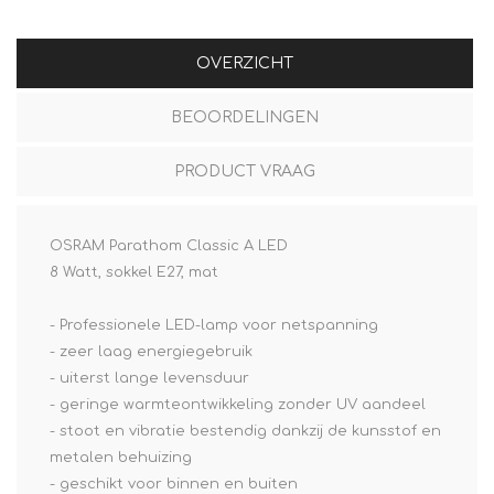
OVERZICHT
BEOORDELINGEN
PRODUCT VRAAG
OSRAM Parathom Classic A LED
8 Watt, sokkel E27, mat
- Professionele LED-lamp voor netspanning
- zeer laag energiegebruik
- uiterst lange levensduur
- geringe warmteontwikkeling zonder UV aandeel
- stoot en vibratie bestendig dankzij de kunsstof en
metalen behuizing
- geschikt voor binnen en buiten