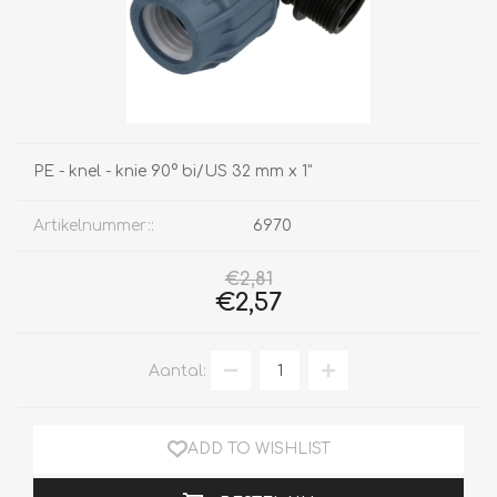
PE - knel - knie 90° bi/US 32 mm x 1"
Artikelnummer::
6970
€2,81
€2,57
Aantal:
ADD TO WISHLIST