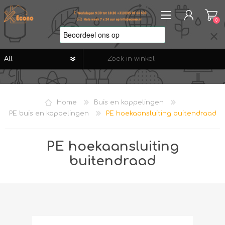
0
REGISTREREN
AANMELDEN
Home
Buis en koppelingen
VERLANGLIJST
0
PE buis en koppelingen
PE hoekaansluiting buitendraad
PE hoekaansluiting
buitendraad