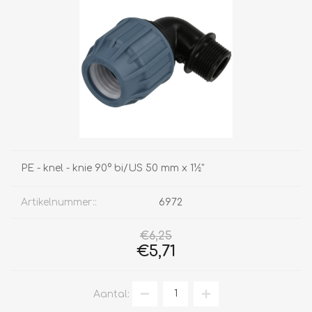
PE - knel - knie 90° bi/US 50 mm x 1½"
Artikelnummer::
6972
€6,25
€5,71
Aantal: