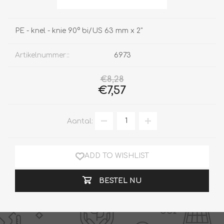
PE - knel - knie 90° bi/US 63 mm x 2"
Artikelnummer::
6973
€8,28
€7,57
Aantal:
ADD TO WISHLIST
BESTEL NU