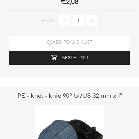
€2,08
Aantal:
ADD TO WISHLIST
BESTEL NU
PE - knel - knie 90° bi/US 32 mm x 1"