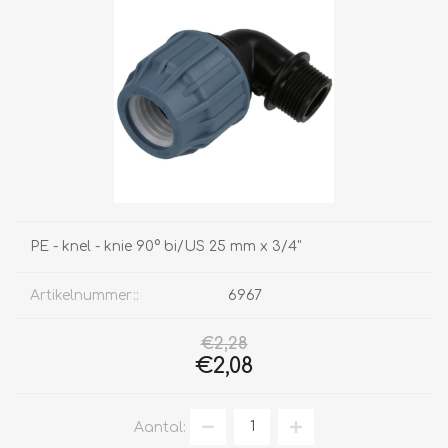
PE - knel - knie 90° bi/US 25 mm x 3/4"
Artikelnummer::
6967
€2,28
€2,08
Aantal: