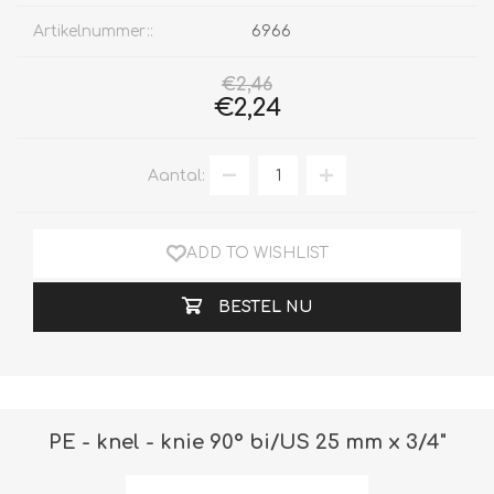
Artikelnummer::
6966
€2,46
€2,24
Aantal:
ADD TO WISHLIST
BESTEL NU
PE - knel - knie 90° bi/US 25 mm x 3/4"