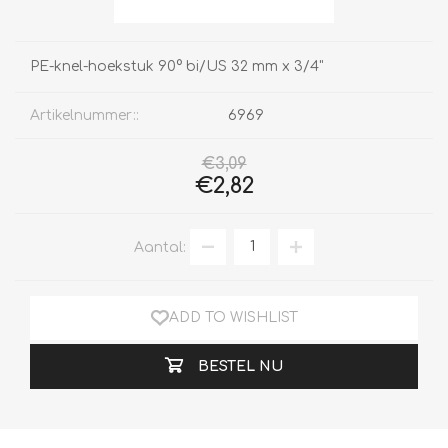
PE-knel-hoekstuk 90° bi/US 32 mm x 3/4"
Artikelnummer::
6969
€3,09
€2,82
Aantal:
ADD TO WISHLIST
BESTEL NU