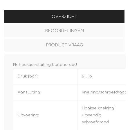
OVERZICHT
BEOORDELINGEN
PRODUCT VRAAG
PE hoekaansluiting buitendraad
Druk [bar]:
6 .. 16
Aansluiting:
Knelring/schroefdraad
Haakse knelring |
Uitvoering:
uitwendig
schroefdraad