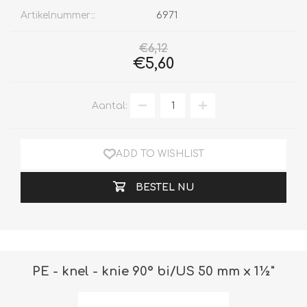
Artikelnummer::
6971
€6,12
€5,60
Aantal:
ADD TO WISHLIST
BESTEL NU
PE - knel - knie 90° bi/US 50 mm x 1½"