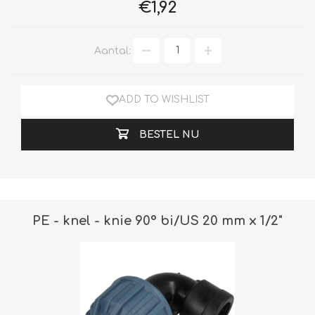
€1,92
Aantal:
ADD TO WISHLIST
BESTEL NU
PE - knel - knie 90° bi/US 20 mm x 1/2"