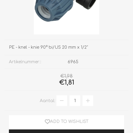
PE - knel - knie 90° bi/US 20 mm x 1/2"
Artikelnummer::
6965
€1,98
€1,81
Aantal:
ADD TO WISHLIST