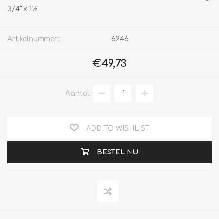
3/4" x 1½"
Artikelnummer::
6246
€49,73
Aantal:
ADD TO WISHLIST
BESTEL NU