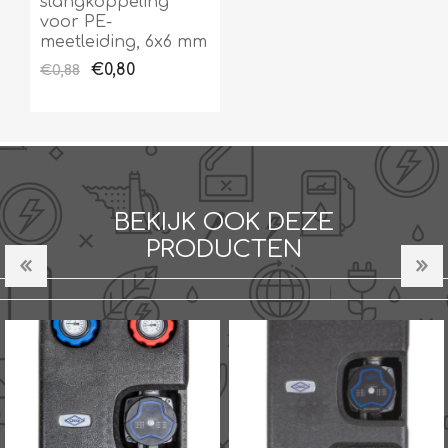
slangkoppeling
voor PE-
meetleiding, 6x6 mm
€0,80
€0,88
BEKIJK OOK DEZE
PRODUCTEN