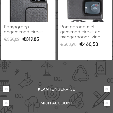
Pompgroep
Pompgroep met
ongemengd circuit
gemengd circuit en
mengeraandrijving
€319,85
€350,02
€460,53
€503,98
KLANTENSERVICE
MIJN ACCOUNT