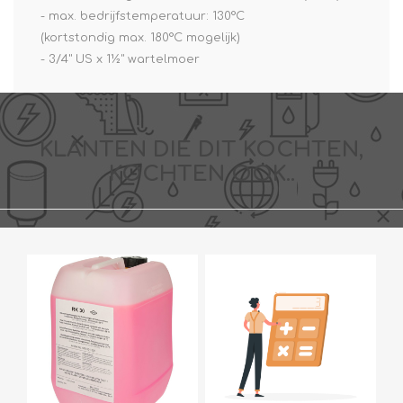
- max. bedrijfstemperatuur: 130°C
(kortstondig max. 180°C mogelijk)
- 3/4" US x 1½" wartelmoer
KLANTEN DIE DIT KOCHTEN,
KOCHTEN OOK..