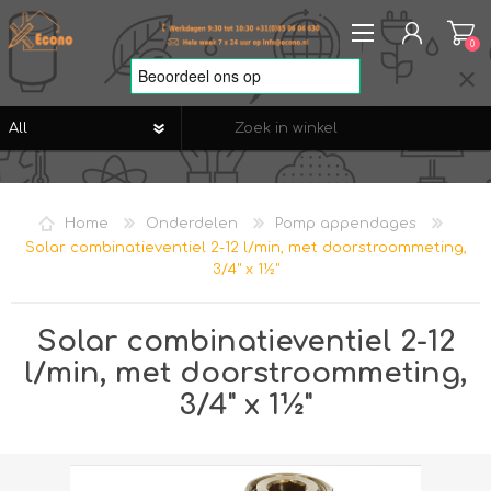
0
REGISTREREN
AANMELDEN
Home
Onderdelen
Pomp appendages
VERLANGLIJST
0
Solar combinatieventiel 2-12 l/min, met doorstroommeting,
3/4" x 1½"
Solar combinatieventiel 2-12
l/min, met doorstroommeting,
3/4" x 1½"