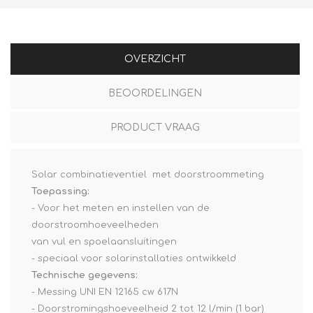
OVERZICHT
BEOORDELINGEN
PRODUCT VRAAG
Solar combinatieventiel met doorstroommeting
Toepassing:
- Voor het meten en instellen van de
doorstroomhoeveelheden
van vul en spoelaansluitingen
- speciaal voor solarinstallaties ontwikkeld
Technische gegevens:
- Messing UNI EN 12165 cw 617N
- Doorstromingshoeveelheid 2 tot 12 l/min (1 bar)