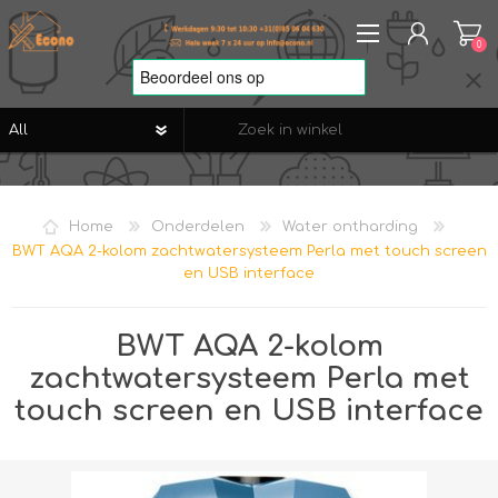
0
REGISTREREN
AANMELDEN
Home
Onderdelen
Water ontharding
VERLANGLIJST
0
BWT AQA 2-kolom zachtwatersysteem Perla met touch screen
en USB interface
BWT AQA 2-kolom
zachtwatersysteem Perla met
touch screen en USB interface