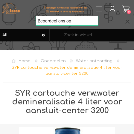
0
REGISTREREN
AANMELDEN
Home
Onderdelen
Water ontharding
VERLANGLIJST
0
SYR cartouche verw.water demineralisatie 4 liter voor
aansluit-center 3200
SYR cartouche verw.water
demineralisatie 4 liter voor
aansluit-center 3200