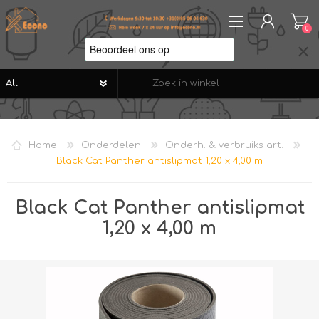
0
REGISTREREN
AANMELDEN
Home
Onderdelen
Onderh. & verbruiks art.
VERLANGLIJST
0
Black Cat Panther antislipmat 1,20 x 4,00 m
Black Cat Panther antislipmat
1,20 x 4,00 m