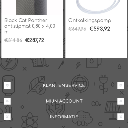
Black Cat Panther
Ontkalkingspomp
antislipmat 0,80 x 4,00
€593,92
€649,95
m
€287,72
€314,86
KLANTENSERVICE
MIJN ACCOUNT
INFORMATIE