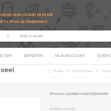
UCTEN
DIENSTEN
MIJN ACCOUNT
OVER 
seel
Home
Onderdelen
Onder
ADVIES EN ONTWERP PAKKET
Praktij
van afgero
BUIS EN
DOORSTROOMVERWARME
ENERGIEMANAGER
KOPPELINGEN
SECOND OPINION
Amasan soldeervloeistofpenseel
Artikelnummer::