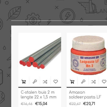
KLAN
C-stalen buis 2 m
Amasan
lengte 22 x 1,5 mm
soldeerpasta LF
uitwendig
voor het
€15,04
€20,71
€16,46
€22,67
gegalvaniseerd
zachtsolderen van