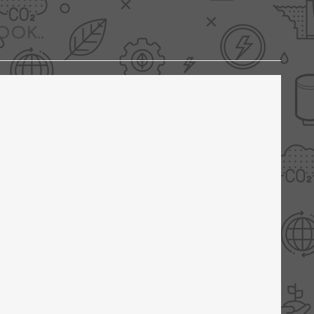
OOK..