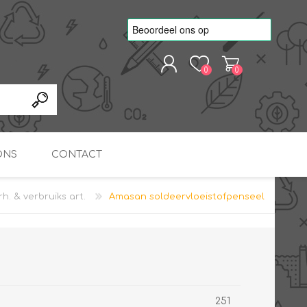
0
0
REGISTREREN
AANMELDEN
ONS
CONTACT
h. & verbruiks art.
Amasan soldeervloeistofpenseel
kvoorbeelden
TNO Precisie
nde projecten
onderzoeks doorstromer
RS
METEN & REGELEN
ONDERDELEN
Slim zonnestroom
inzetten voor warm water
in bedrijven
251