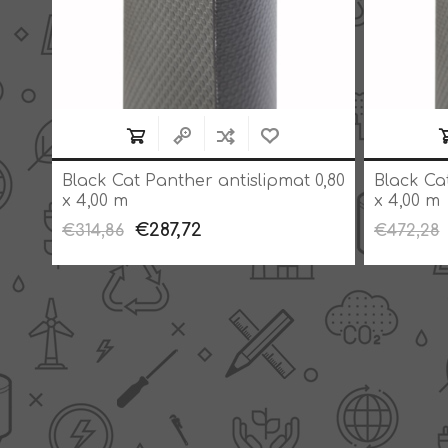
0,60
Black Cat Panther antislipmat 0,80
Black Cat
x 4,00 m
x 4,00 m
€287,72
€314,86
€472,28