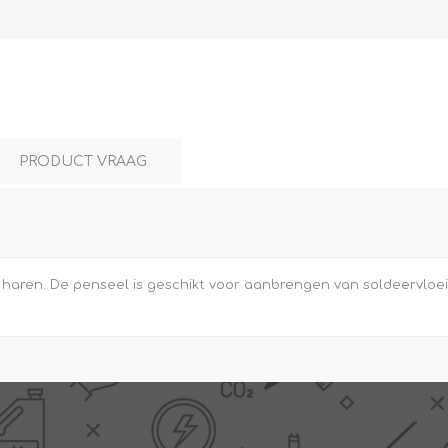
L
BEREKENINGEN
WAT WAARVOOR
PRODUCT VRAAG
aren. De penseel is geschikt voor aanbrengen van soldeervloeist
.