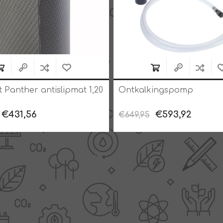
 Panther antislipmat 1,20
Ontkalkingspomp
€431,56
€593,92
€649,95