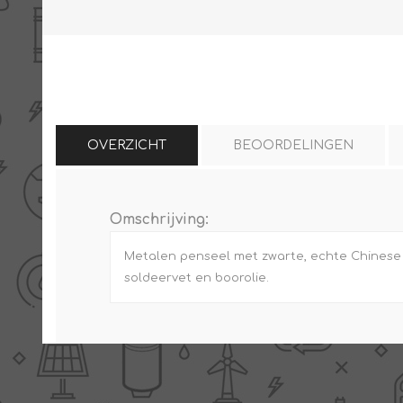
THERMISCHE /
ELECTRO MATERIAA
INFRAROOD PANELEN
OVERZICHT
BEOORDELINGEN
Omschrijving:
Diverse electro
Metalen penseel met zwarte, echte Chinese h
Ceramic+
Verwarmingslint
soldeervet en boorolie.
Climastar
Kasten, automaten etc
Sun+
LED lampen
Schakelen
Eltako