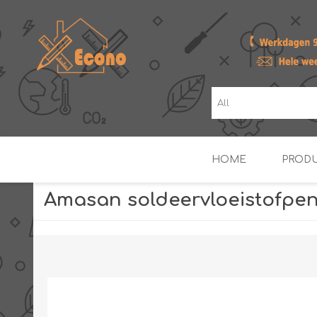
HOME
PROD
Amasan soldeervloeistofpen
ZONNE- & PV-BOILERS
BOILERS