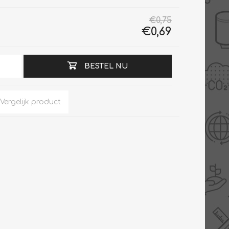
€0,75
€0,69
Slimme Meterkast
Tabel inch-mm
BESTEL NU
Zonnewarmte
Bron onderdelen
CV water
Expansievaten
Thermostaten
Gereedschap
TA controllers
Inlaatcombinatie
Internet energiemeter
Kleppen
Oplossingen
Kranen
Sensoren
Luchtverwarmers -
luchtreinigers
Tapwater
Mengers
Vermogen regelaars
Montage
Bekijk alles