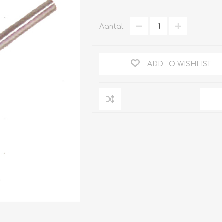
Aantal:
Clage
Tabel inch-mm
ADD TO WISHLIST
CV
doorstroomverwarmers
Bronzen fittingen
Industrie
Collectorkoppelingen
doorstroomverwarmers
Messing fittingen
Voorrangsschakelaars
Messing
AEG
knelkoppelingen
Bosch
Pomp koppelingen
Stiebel Eltron
Soldeer koppelingen
WIJAS
Solar buis
Solar koppelingen
Solar fittingen
Bekijk alles