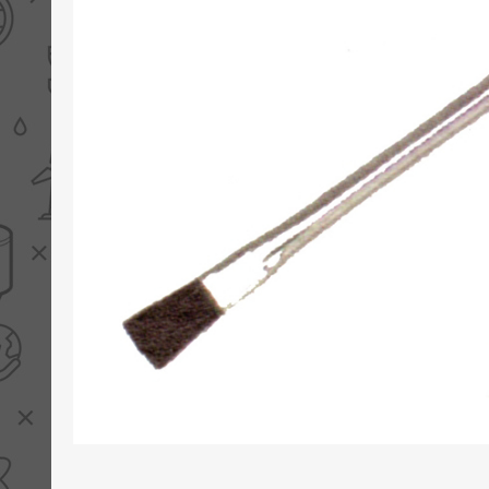
PV boilers
Selectie boilers
Collectoren
Boiler groepen
Zonneboilersetjes
Appendages
Collector montage
Schema's
Checklijst - kleine
zonneboiler
Checklijst - zonneboiler
Checklijst - grote
zonneboiler
Wetenswaardigheden
Zonneboiler offerte