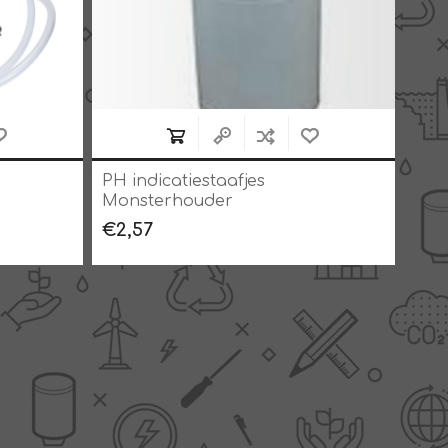
PH indicatiestaafjes
PH i
Monsterhouder
mee
€2,57
€20