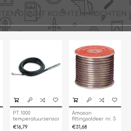
TEN DIE DIT KOCHTEN, KOCHTEN 
PT 1000
Amasan
temperatuursensor
fittingsoldeer nr. 3
type TF/PT
€16,79
€31,68