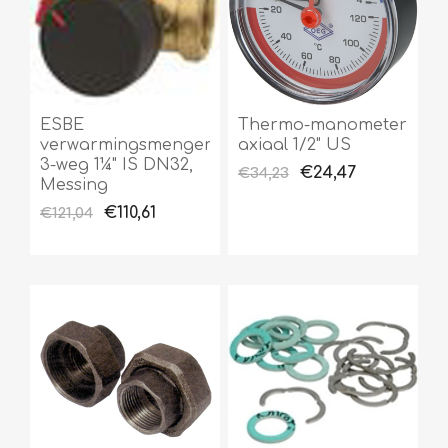
ESBE
Thermo-manometer
verwarmingsmenger
axiaal 1/2" US
3-weg 1¼" IS DN32,
€24,47
€34,23
Messing
€110,61
€121,04