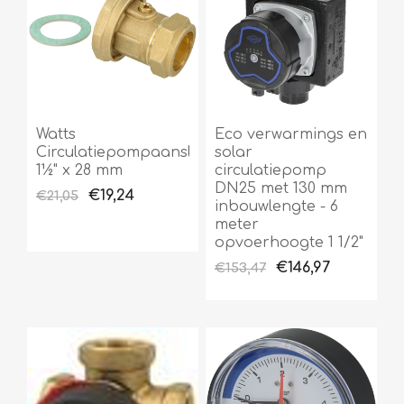
Watts
Eco verwarmings en
Circulatiepompaansluiting
solar
1½" x 28 mm
circulatiepomp
DN25 met 130 mm
€19,24
€21,05
inbouwlengte - 6
meter
opvoerhoogte 1 1/2"
€146,97
€153,47