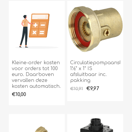
Kleine-order kosten
Circulatiepompaansluitin
voor orders tot 100
1½" x 1" IS
euro. Daarboven
afsluitbaar inc.
vervallen deze
pakking
kosten automatisch.
€9,97
€10,91
€10,00