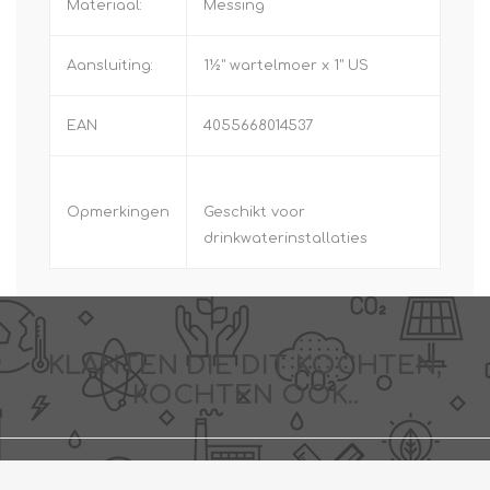
Materiaal:
Messing
Aansluiting:
1½" wartelmoer x 1" US
EAN
4055668014537
Opmerkingen
Geschikt voor
drinkwaterinstallaties
KLANTEN DIE DIT KOCHTEN,
KOCHTEN OOK..