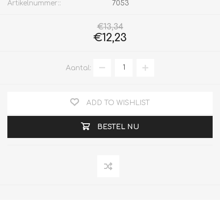
Artikelnummer::
7053
€13,34
€12,23
Aantal:
ADD TO WISHLIST
BESTEL NU