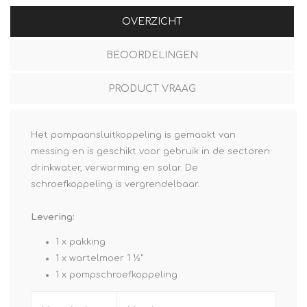
OVERZICHT
BEOORDELINGEN
PRODUCT VRAAG
Het pompaansluitkoppeling is gemaakt van
messing en is geschikt voor gebruik in de sectoren
drinkwater, verwarming en solar. De
schroefkoppeling is vergrendelbaar.
Levering:
1 x
pakking
1 x
wartelmoer 1 ½"
1 x
pompschroefkoppeling