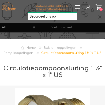
0
REGISTREREN
AANMELDEN
Home
Buis en koppelingen
VERLANGLIJST
0
Pomp koppelingen
Circulatiepompaansluiting 1 ½" x 1" US
Circulatiepompaansluiting 1 ½"
x 1" US