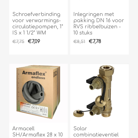
Schroefverbinding
Inlegringen met
voor verwarmings-
pakking DN 16 voor
circulatiepompen, 1"
RVS ribbelbuizen -
IS x 1 1/2" WM
10 stuks
€7,09
€7,78
€7,75
€8,51
Armacell
Solar
SH/Armaflex 28 x 10
combinatieventiel