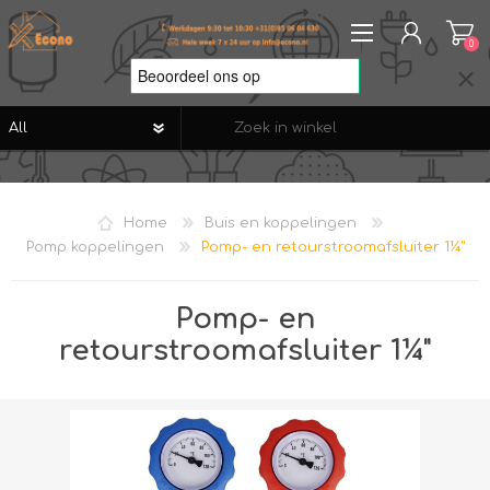
0
REGISTREREN
AANMELDEN
Home
Buis en koppelingen
VERLANGLIJST
0
Pomp koppelingen
Pomp- en retourstroomafsluiter 1¼"
Pomp- en
retourstroomafsluiter 1¼"