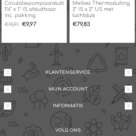
g
Circulatiepompaansluiting
Meibes Thermosluiting
1½" x 1" IS afsluitbaar
2" IS x 2" US met
inc. pakking
luchtsluis
€9,97
€79,83
€10,91
KLANTENSERVICE
MIJN ACCOUNT
INFORMATIE
VOLG ONS