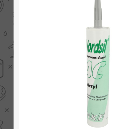
PV boilers
Selectie boilers
Collectoren
Boiler groepen
Zonneboilersetjes
Appendages
Collector montage
Schema's
Checklijst - kleine
zonneboiler
Checklijst - zonneboiler
Checklijst - grote
zonneboiler
Wetenswaardigheden
Zonneboiler offerte