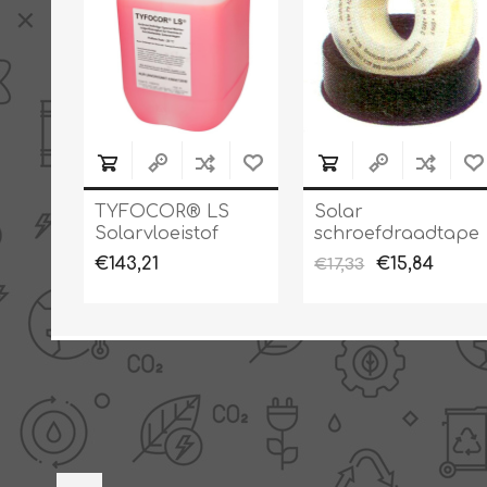
TYFOCOR® LS
Solar
Solarvloeistof
schroefdraadtape
kant-en-klaar
€143,21
€15,84
€17,33
mengsel tot -28°C
10 l.