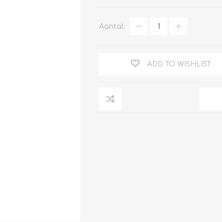
Aantal:
Clage
Tabel inch-mm
ADD TO WISHLIST
CV
doorstroomverwarmers
Bronzen fittingen
Industrie
Collectorkoppelingen
doorstroomverwarmers
Messing fittingen
Voorrangsschakelaars
Messing
AEG
knelkoppelingen
Bosch
Pomp koppelingen
Stiebel Eltron
Soldeer koppelingen
WIJAS
Solar buis
Solar koppelingen
Solar fittingen
Bekijk alles