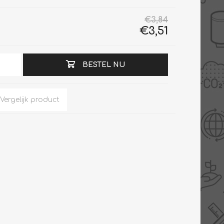
€3,84
€3,51
Slimme Meterkast
Tabel inch-mm
BESTEL NU
Zonnewarmte
Bron onderdelen
CV water
Expansievaten
Thermostaten
Gereedschap
TA controllers
Inlaatcombinatie
Internet energiemeter
Kleppen
Oplossingen
Kranen
Sensoren
Luchtverwarmers -
luchtreinigers
Tapwater
Mengers
Vermogen regelaars
Montage
Bekijk alles