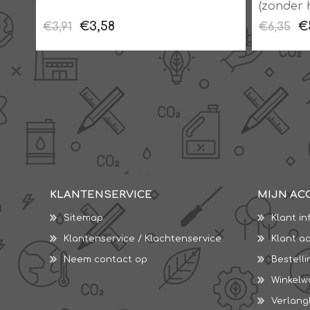
(zonder 
€3,58
€
€3,91
€6,35
KLANTENSERVICE
MIJN AC
Sitemap
Klant in
Klantenservice / Klachtenservice
Klant a
Neem contact op
Bestell
Winkel
Verlangl