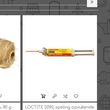
 80 g -
LOCTITE 3090, speling opvullende
LOC