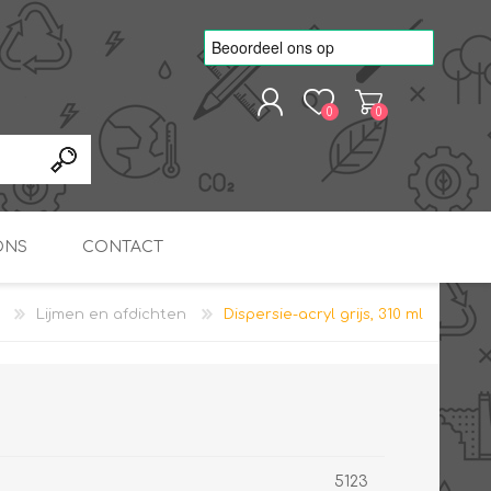
0
0
REGISTREREN
AANMELDEN
ONS
CONTACT
Lijmen en afdichten
Dispersie-acryl grijs, 310 ml
kvoorbeelden
TNO Precisie
nde projecten
onderzoeks doorstromer
RS
METEN & REGELEN
ONDERDELEN
Slim zonnestroom
inzetten voor warm water
in bedrijven
5123