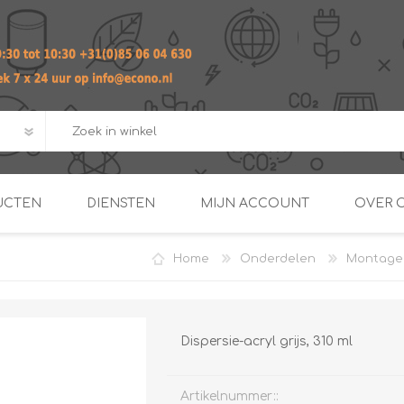
UCTEN
DIENSTEN
MIJN ACCOUNT
OVER 
Home
Onderdelen
Montage
ADVIES EN ONTWERP PAKKET
Praktij
van afgero
BUIS EN
DOORSTROOMVERWARME
ENERGIEMANAGER
KOPPELINGEN
SECOND OPINION
Dispersie-acryl grijs, 310 ml
Artikelnummer::