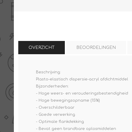
THERMISCHE /
ELECTRO MATERIAA
INFRAROOD PANELEN
OVERZICHT
BEOORDELINGEN
Beschrijving:
Plasto-elastisch dispersie-acryl afdichtmiddel
Diverse electro
Bijzonderheden:
Ceramic+
Verwarmingslint
- Hoge weers- en verouderingsbestendigheid
Climastar
Kasten, automaten etc
- Hoge bewegingsopname (15%)
Sun+
LED lampen
- Overschilderbaar
- Goede verwerking
Schakelen
- Optimale flankdekking
Eltako
- Bevat geen brandbare oplosmiddelen