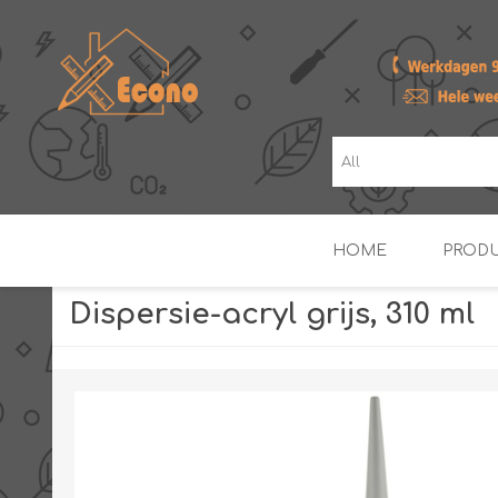
HOME
PROD
Dispersie-acryl grijs, 310 ml
ZONNE- & PV-BOILERS
BOILERS