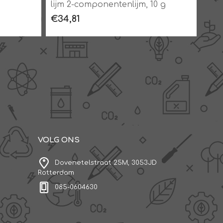
lijm 2-componentenlijm, 10 g
buis
ml f
€34,81
€40
VOLG ONS
Dovenetelstraat 25M, 3053JD
Rotterdam
085-0604630