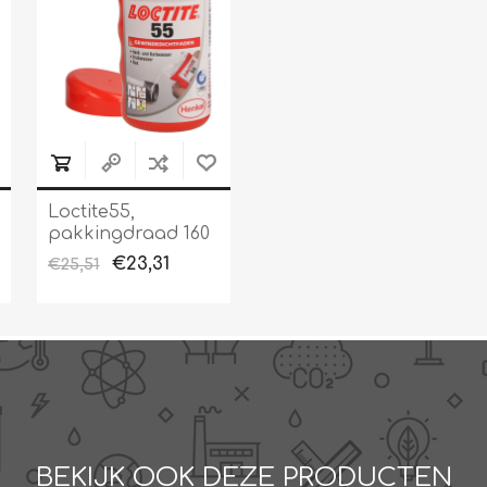
Loctite55,
pakkingdraad 160
m
€23,31
€25,51
BEKIJK OOK DEZE PRODUCTEN