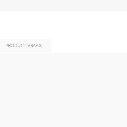
L
BEREKENINGEN
WAT WAARVOOR
PRODUCT VRAAG
.