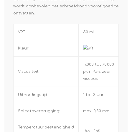
wordt aanbevolen het schroefdraad vooraf goed te
ontvetten.
VPE
50 ml
Kleur:
17.000 tot 70.000
Viscositeit:
pk mPa-s zeer
visceus
Uithardingstijd:
1 tot 3 uur
Spleetoverbrugging:
max. 0,30 mm
Temperatuurbestendigheid
-55 .. 150