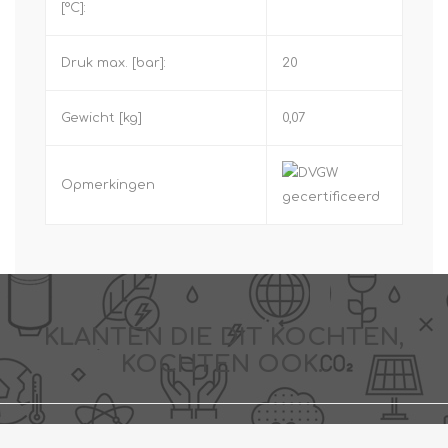
[°C]:
Druk max. [bar]:
20
Gewicht [kg]
0,07
Opmerkingen
KLANTEN DIE DIT KOCHTEN,
KOCHTEN OOK..