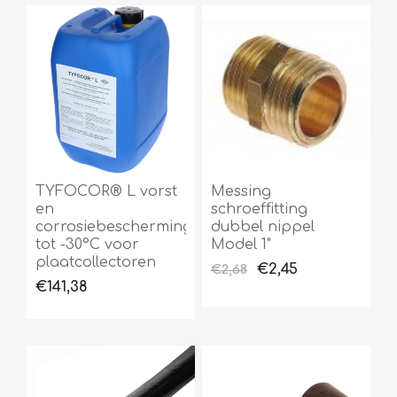
TYFOCOR® L vorst
Messing
en
schroeffitting
corrosiebescherming
dubbel nippel
tot -30°C voor
Model 1"
plaatcollectoren
€2,45
€2,68
€141,38