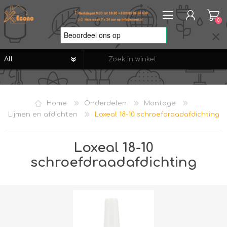
0
REGISTREREN
AANMELDEN
Home
Onderdelen
Montage
VERLANGLIJST
0
Lijmen en afdichten
Loxeal 18-10 schroefdraadafdichting
Loxeal 18-10
schroefdraadafdichting