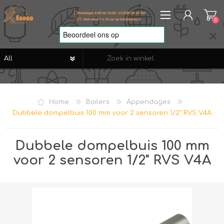
0
REGISTREREN
AANMELDEN
Home
Boilers
Appendages
VERLANGLIJST
0
Dubbele dompelbuis 100 mm voor 2 sensoren 1/2" RVS V4A
Dubbele dompelbuis 100 mm
voor 2 sensoren 1/2" RVS V4A