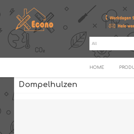
HOME
PROD
Dompelhulzen
ZONNE- & PV-BOILERS
BOILERS