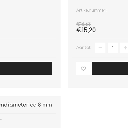
Artikelnummer::
€16,63
€15,20
Aantal:
endiameter ca 8 mm
"