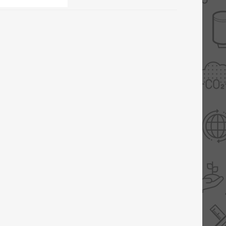
Slimme Meterkast
Tabel inch-mm
Zonnewarmte
Bron onderdelen
CV water
Expansievaten
Thermostaten
Gereedschap
TA controllers
Inlaatcombinatie
Internet energiemeter
Kleppen
Oplossingen
Kranen
Sensoren
Luchtverwarmers -
luchtreinigers
Tapwater
Mengers
Vermogen regelaars
Montage
Bekijk alles