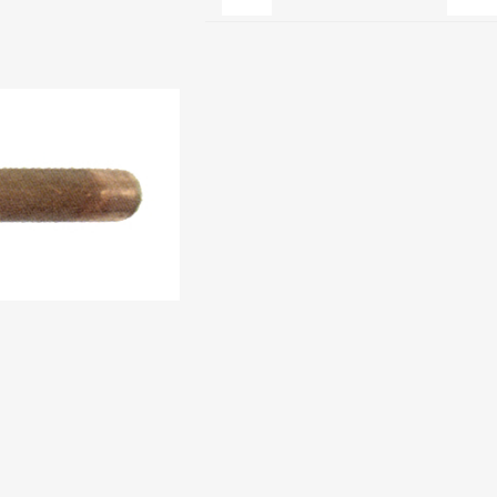
Clage
Tabel inch-mm
CV
doorstroomverwarmers
Bronzen fittingen
Industrie
Collectorkoppelingen
doorstroomverwarmers
Messing fittingen
Voorrangsschakelaars
Messing
AEG
knelkoppelingen
Bosch
Pomp koppelingen
Stiebel Eltron
Soldeer koppelingen
WIJAS
Solar buis
Solar koppelingen
Solar fittingen
Bekijk alles