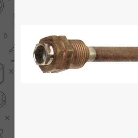
PV boilers
Selectie boilers
Collectoren
Boiler groepen
Zonneboilersetjes
Appendages
Collector montage
Schema's
Checklijst - kleine
zonneboiler
Checklijst - zonneboiler
Checklijst - grote
zonneboiler
Wetenswaardigheden
Zonneboiler offerte