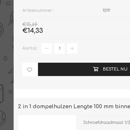
Artikelnummer::
1019
€15,69
€14,33
Aantal:
BESTEL NU
2 in 1 dompelhulzen Lengte 100 mm binn
Schroefdraadmaat 1/2