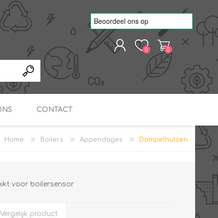
0
0
REGISTREREN
AANMELDEN
ONS
CONTACT
Home
Boilers
Appendages
Dompelhulzen
kvoorbeelden
TNO Precisie
nde projecten
onderzoeks doorstromer
RS
METEN & REGELEN
ONDERDELEN
Slim zonnestroom
inzetten voor warm water
in bedrijven
ikt voor boilersensor