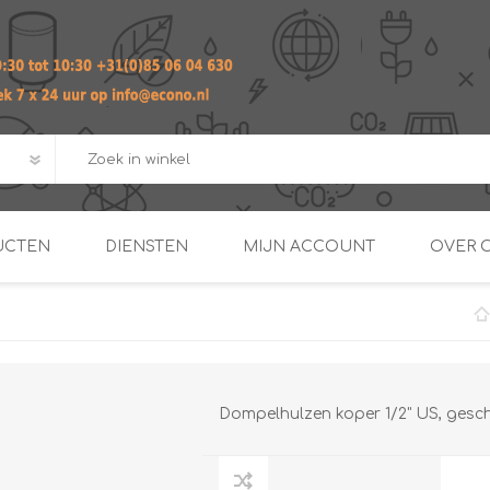
UCTEN
DIENSTEN
MIJN ACCOUNT
OVER 
ADVIES EN ONTWERP PAKKET
Praktij
van afgero
BUIS EN
DOORSTROOMVERWARME
ENERGIEMANAGER
KOPPELINGEN
SECOND OPINION
Dompelhulzen koper 1/2" US, gesch