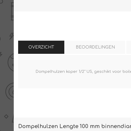
THERMISCHE /
ELECTRO MATERIAA
INFRAROOD PANELEN
OVERZICHT
BEOORDELINGEN
Dompelhulzen koper 1/2" US, geschikt voor boi
Diverse electro
Ceramic+
Verwarmingslint
Climastar
Kasten, automaten etc
Sun+
LED lampen
Schakelen
Eltako
Dompelhulzen Lengte 100 mm binnendia