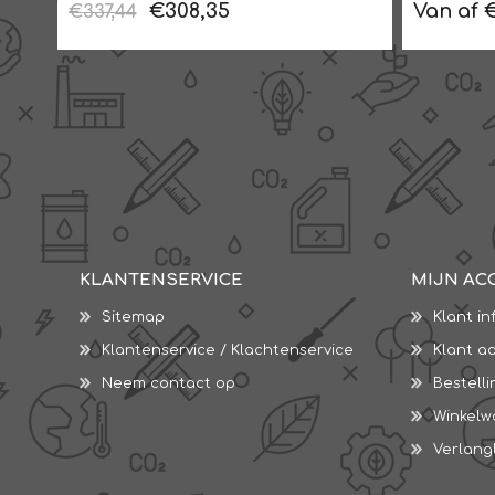
€308,35
Van af 
€337,44
KLANTENSERVICE
MIJN AC
Sitemap
Klant in
Klantenservice / Klachtenservice
Klant a
Neem contact op
Bestell
Winkel
Verlangl