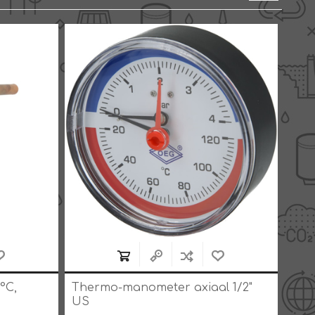
°C,
Thermo-manometer axiaal 1/2"
Ther
US
0-12