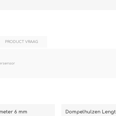
L
BEREKENINGEN
WAT WAARVOOR
PRODUCT VRAAG
lersensor
.
meter 6 mm
Dompelhulzen Lengt