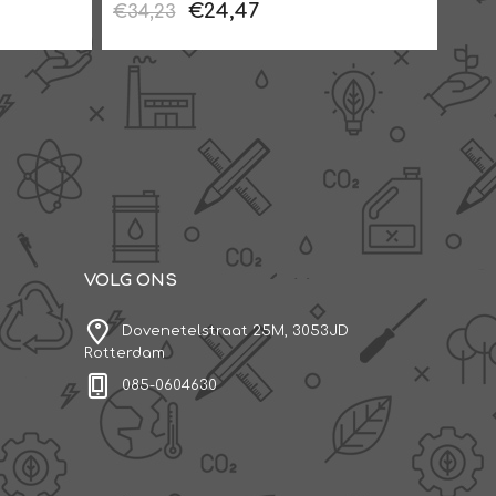
€24,47
€34,23
€39,
VOLG ONS
Dovenetelstraat 25M, 3053JD
Rotterdam
085-0604630