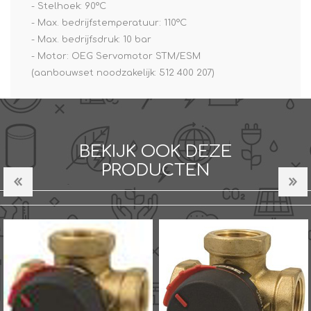
- Stelhoek: 90°C
- Max. bedrijfstemperatuur: 110°C
- Max. bedrijfsdruk: 10 bar
- Motor: OEG Servomotor STM/ESM
(aanbouwset noodzakelijk: 512 400 207)
BEKIJK OOK DEZE
PRODUCTEN