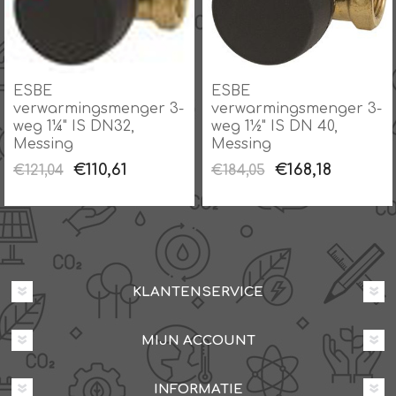
ESBE
ESBE
verwarmingsmenger 3-
verwarmingsmenger 3-
weg 1¼" IS DN32,
weg 1½" IS DN 40,
Messing
Messing
€110,61
€168,18
€121,04
€184,05
KLANTENSERVICE
MIJN ACCOUNT
INFORMATIE