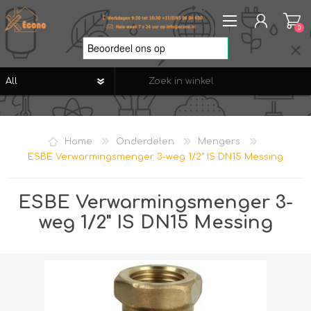
0
REGISTREREN
AANMELDEN
Home
Onderdelen
Mengers
VERLANGLIJST
0
ESBE Verwarmingsmenger 3-weg 1/2" IS DN15 Messing
ESBE Verwarmingsmenger 3-
weg 1/2" IS DN15 Messing