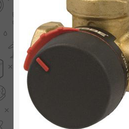
PV boilers
Selectie boilers
Collectoren
Boiler groepen
Zonneboilersetjes
Appendages
Collector montage
Schema's
Checklijst - kleine
zonneboiler
Checklijst - zonneboiler
Checklijst - grote
zonneboiler
Wetenswaardigheden
Zonneboiler offerte