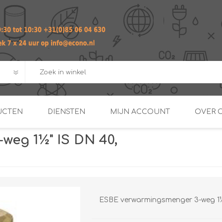
UCTEN
DIENSTEN
MIJN ACCOUNT
OVER 
eg 1½" IS DN 40,
ADVIES EN ONTWERP PAKKET
Praktij
van afgero
BUIS EN
DOORSTROOMVERWARME
ENERGIEMANAGER
KOPPELINGEN
SECOND OPINION
ESBE verwarmingsmenger 3-weg 1½