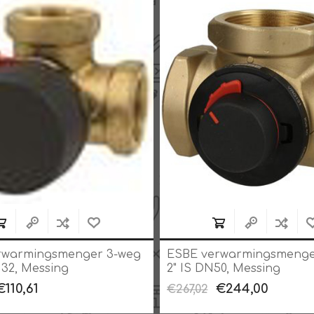
rwarmingsmenger 3-weg
ESBE verwarmingsmenge
N32, Messing
2" IS DN50, Messing
€110,61
€244,00
€267,02