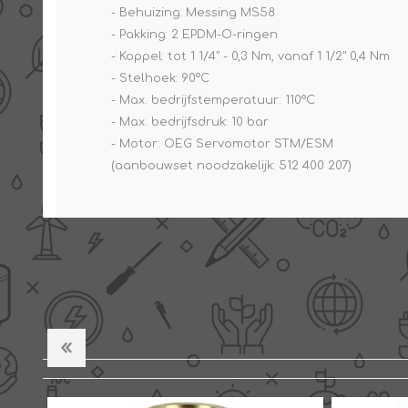
- Behuizing: Messing MS58
- Pakking: 2 EPDM-O-ringen
- Koppel: tot 1 1/4" - 0,3 Nm, vanaf 1 1/2" 0,4 Nm
- Stelhoek: 90°C
- Max. bedrijfstemperatuur: 110°C
- Max. bedrijfsdruk: 10 bar
- Motor: OEG Servomotor STM/ESM
(aanbouwset noodzakelijk: 512 400 207)