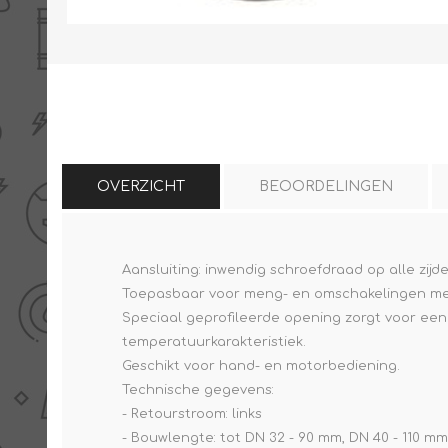
THERMISCHE /
ELECTRO MATERIAA
INFRAROOD PANELEN
OVERZICHT
BEOORDELINGEN
Aansluiting: inwendig schroefdraad op alle zijd
Diverse electro
Toepasbaar voor meng- en omschakelingen me
Ceramic+
Verwarmingslint
Speciaal geprofileerde opening zorgt voor een 
Climastar
Kasten, automaten etc
temperatuurkarakteristiek.
Sun+
LED lampen
Geschikt voor hand- en motorbediening.
Technische gegevens:
Schakelen
- Retourstroom: links
Eltako
- Bouwlengte: tot DN 32 - 90 mm, DN 40 - 110 mm