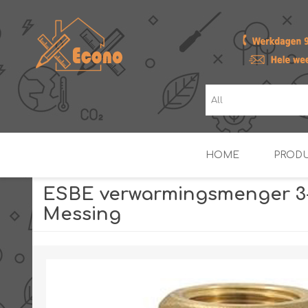
HOME
PROD
ESBE verwarmingsmenger 3-w
Messing
ZONNE- & PV-BOILERS
BOILERS