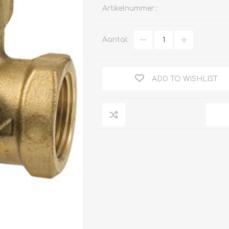
Artikelnummer::
Aantal:
Clage
Tabel inch-mm
CV
doorstroomverwarmers
ADD TO WISHLIST
Bronzen fittingen
Industrie
Collectorkoppelingen
doorstroomverwarmers
Messing fittingen
Voorrangsschakelaars
Messing
AEG
knelkoppelingen
Bosch
Pomp koppelingen
Stiebel Eltron
Soldeer koppelingen
WIJAS
Solar buis
Solar koppelingen
Solar fittingen
Bekijk alles