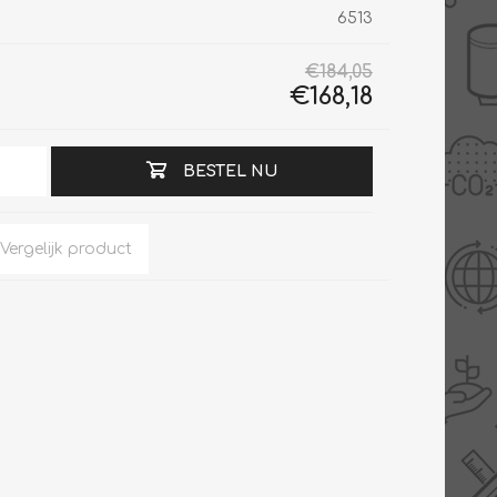
6513
€184,05
€168,18
Slimme Meterkast
Tabel inch-mm
Zonnewarmte
Bron onderdelen
BESTEL NU
CV water
Expansievaten
Thermostaten
Gereedschap
TA controllers
Inlaatcombinatie
Internet energiemeter
Kleppen
Oplossingen
Kranen
Sensoren
Luchtverwarmers -
luchtreinigers
Tapwater
Mengers
Vermogen regelaars
Montage
Bekijk alles