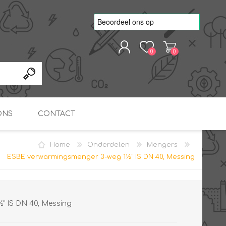
0
0
REGISTREREN
AANMELDEN
ONS
CONTACT
Home
Onderdelen
Mengers
kvoorbeelden
TNO Precisie
ESBE verwarmingsmenger 3-weg 1½" IS DN 40, Messing
nde projecten
onderzoeks doorstromer
RS
METEN & REGELEN
ONDERDELEN
Slim zonnestroom
inzetten voor warm water
in bedrijven
" IS DN 40, Messing