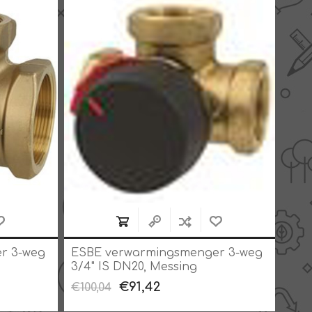
r 3-weg
ESBE verwarmingsmenger 3-weg
ESB
3/4" IS DN20, Messing
1" 
€91,42
€100,04
€115