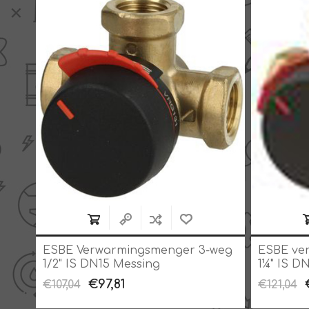
weg
ESBE Verwarmingsmenger 3-weg
ESBE ve
1/2" IS DN15 Messing
1¼" IS D
€97,81
€107,04
€121,04