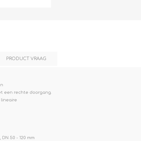
L
BEREKENINGEN
WAT WAARVOOR
PRODUCT VRAAG
en
t een rechte doorgang.
lineaire
.
, DN 50 - 120 mm