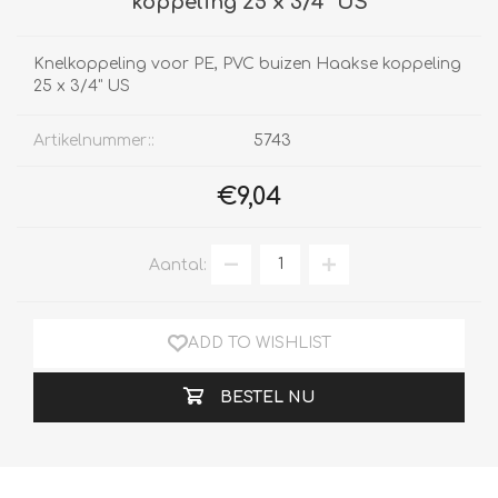
koppeling 25 x 3/4" US
Knelkoppeling voor PE, PVC buizen Haakse koppeling
25 x 3/4" US
Artikelnummer::
5743
€9,04
Aantal:
ADD TO WISHLIST
BESTEL NU