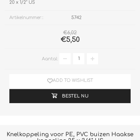
20 x 1/2" US
Artikelnummer::
5742
€6,02
€5,50
Aantal:
ADD TO WISHLIST
BESTEL NU
Knelkoppeling voor PE, PVC buizen Haakse