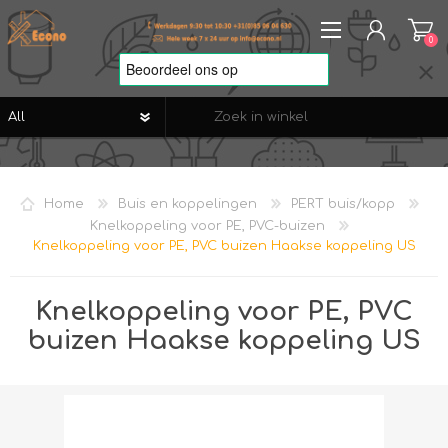
0
REGISTREREN
AANMELDEN
Home
Buis en koppelingen
PERT buis/kopp
VERLANGLIJST
0
Knelkoppeling voor PE, PVC-buizen
Knelkoppeling voor PE, PVC buizen Haakse koppeling US
Knelkoppeling voor PE, PVC
buizen Haakse koppeling US