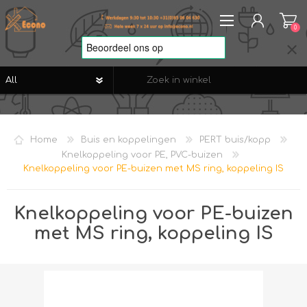
0
REGISTREREN
AANMELDEN
Home
Buis en koppelingen
PERT buis/kopp
VERLANGLIJST
0
Knelkoppeling voor PE, PVC-buizen
Knelkoppeling voor PE-buizen met MS ring, koppeling IS
Knelkoppeling voor PE-buizen
met MS ring, koppeling IS