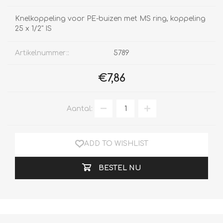
Knelkoppeling voor PE-buizen met MS ring, koppeling
25 x 1/2" IS
Artikelnummer::
5789
€7,86
Aantal:
ADD TO WISHLIST
BESTEL NU