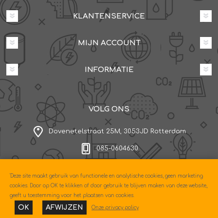
KLANTENSERVICE
MIJN ACCOUNT
INFORMATIE
VOLG ONS
Dovenetelstraat 25M, 3053JD Rotterdam
085-0604630
'Deze site maakt gebruik van functionele en analytische cookies, geen marketing
Copyright © 2026 Econo. Alle rechten voorbehouden.
cookies. Door op OK te klikken of door gebruik te blijven maken van deze website,
Powered by
nopCommerce
geeft u toestemming voor het plaatsen van cookies.
Designed by
Nop-Templates.com
OK
AFWIJZEN
Onze privacy policy