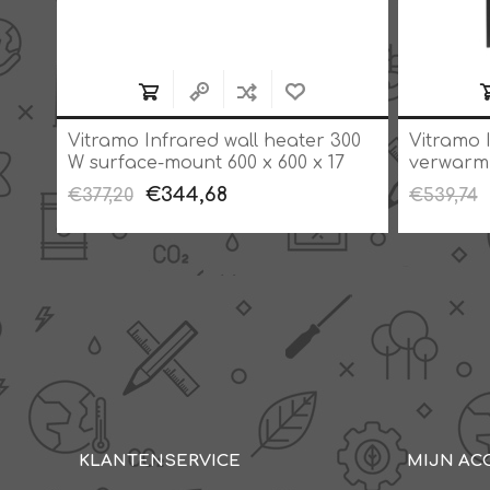
r
Vitramo Infrared wall heater 300
Vitramo 
en
W surface-mount 600 x 600 x 17
verwarm
mm white +80 °C
opbouw 6
€344,68
€377,20
€539,74
KLANTENSERVICE
MIJN AC