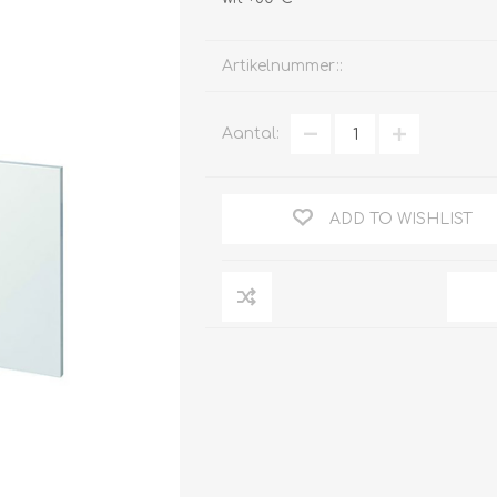
Artikelnummer::
Clage
Aantal:
Tabel inch-mm
CV
doorstroomverwarmers
Bronzen fittingen
Industrie
Collectorkoppelingen
doorstroomverwarmers
ADD TO WISHLIST
Messing fittingen
Voorrangsschakelaars
Messing
AEG
knelkoppelingen
Bosch
Pomp koppelingen
Stiebel Eltron
Soldeer koppelingen
WIJAS
Solar buis
Solar koppelingen
Solar fittingen
Bekijk alles