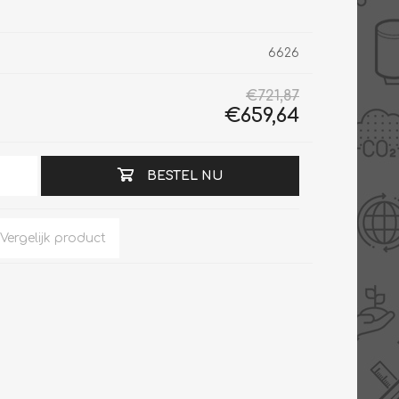
6626
€721,87
Slimme Meterkast
Tabel inch-mm
€659,64
Zonnewarmte
Bron onderdelen
CV water
Expansievaten
Thermostaten
Gereedschap
BESTEL NU
TA controllers
Inlaatcombinatie
Internet energiemeter
Kleppen
Oplossingen
Kranen
Sensoren
Luchtverwarmers -
luchtreinigers
Tapwater
Mengers
Vermogen regelaars
Montage
Bekijk alles