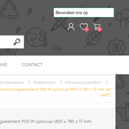
0
0
REGISTREREN
AANMELDEN
ONS
CONTACT
Onderdelen
Radiatoren
Infrarood panelen
kvoorbeelden
TNO Precisie
erwarmingselement 900 W opbouw 1400 x 780 x 17 mm wit
nde projecten
onderzoeks doorstromer
RS
METEN & REGELEN
ONDERDELEN
+80°C
Slim zonnestroom
inzetten voor warm water
in bedrijven
gselement 900 W opbouw 1400 x 780 x 17 mm