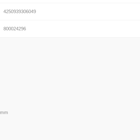
4250939306049
800024296
7 mm