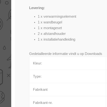
Levering:
1 x verwarmingselement
1 x wandbeugel
1 x montageset
2 x afstandhouder
1 x installatiehandleiding
Gedetailleerde informatie vindt u op
Downloads
Kleur:
Type:
Fabrikant
Fabrikant-nr.