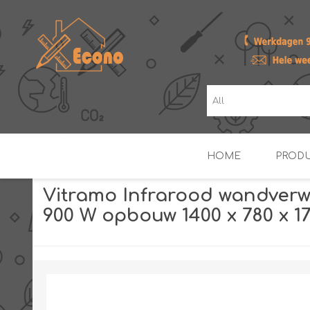
HOME
PROD
Vitramo Infrarood wandver
900 W opbouw 1400 x 780 x 1
ZONNE- & PV-BOILERS
BOILERS