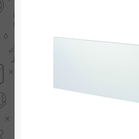
PV boilers
Selectie boilers
Collectoren
Boiler groepen
Zonneboilersetjes
Appendages
Collector montage
Schema's
Checklijst - kleine
zonneboiler
Checklijst - zonneboiler
Checklijst - grote
zonneboiler
Wetenswaardigheden
Zonneboiler offerte