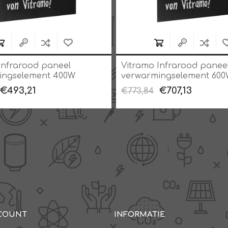
Infrarood paneel
Vitramo Infrarood panee
ingselement 400W
verwarmingselement 600
00 x 600 x 28 mm zwart
opbouw 900 x 600 x 28 m
€493,21
€707,13
€773,84
COUNT
INFORMATIE