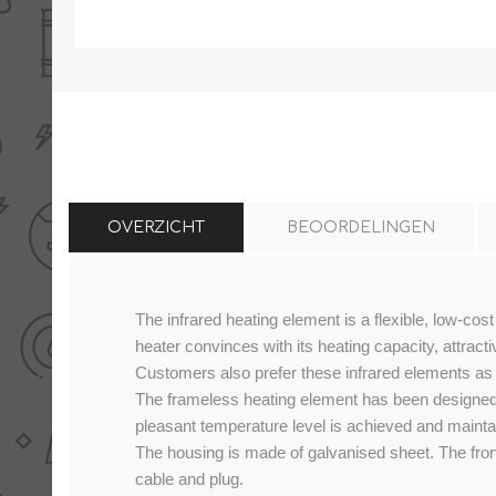
THERMISCHE /
ELECTRO MATERIAA
INFRAROOD PANELEN
OVERZICHT
BEOORDELINGEN
Diverse electro
The infrared heating element is a flexible, low-cos
Ceramic+
Verwarmingslint
heater convinces with its heating capacity, attract
Climastar
Kasten, automaten etc
Customers also prefer these infrared elements as 
Sun+
The frameless heating element has been designed f
LED lampen
pleasant temperature level is achieved and mainta
Schakelen
The housing is made of galvanised sheet. The fron
Eltako
cable and plug.