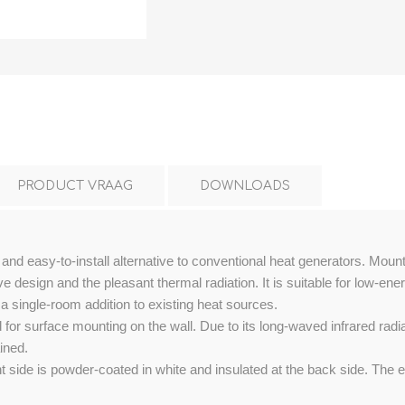
L
BEREKENINGEN
WAT WAARVOOR
PRODUCT VRAAG
DOWNLOADS
t and easy-to-install alternative to conventional heat generators. Moun
ive design and the pleasant thermal radiation. It is suitable for low-
.
a single-room addition to existing heat sources.
or surface mounting on the wall. Due to its long-waved infrared radia
ined.
t side is powder-coated in white and insulated at the back side. The 