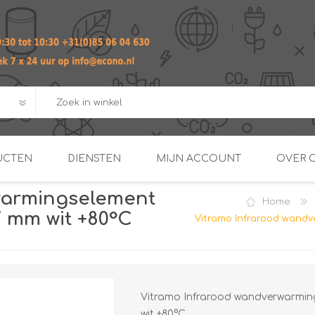
UCTEN
DIENSTEN
MIJN ACCOUNT
OVER 
warmingselement
Home
ADVIES EN ONTWERP PAKKET
Praktij
7 mm wit +80°C
Vitramo Infrarood wandv
van afgero
BUIS EN
DOORSTROOMVERWARME
ENERGIEMANAGER
KOPPELINGEN
SECOND OPINION
Vitramo Infrarood wandverwarmin
wit +80°C