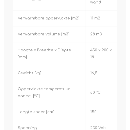
wand
Verwarmbare oppervlakte [m2]
11 m2
Verwarmbare volume [m3]
28 m3
Hoogte x Breedte x Diepte
450 x 900 x
[mm]
18
Gewicht [kg]
16,5
Oppervlakte temperatuur
80 °C
paneel [°C]
Lengte snoer [cm]
150
Spanning
230 Volt