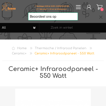
0
REGISTREREN
AANMELDEN
Home
Thermische / Infrarood Panelen
VERLANGLIJST
0
Ceramic+
Ceramic+ Infraroodpaneel - 550 Watt
Ceramic+ Infraroodpaneel -
550 Watt