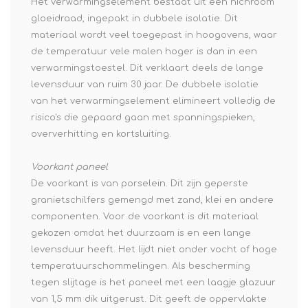
Het verwarmingselement bestaat uit een nichroom
gloeidraad, ingepakt in dubbele isolatie. Dit
materiaal wordt veel toegepast in hoogovens, waar
de temperatuur vele malen hoger is dan in een
verwarmingstoestel. Dit verklaart deels de lange
levensduur van ruim 30 jaar. De dubbele isolatie
van het verwarmingselement elimineert volledig de
risico's die gepaard gaan met spanningspieken,
oververhitting en kortsluiting.
Voorkant paneel
De voorkant is van porselein. Dit zijn geperste
granietschilfers gemengd met zand, klei en andere
componenten. Voor de voorkant is dit materiaal
gekozen omdat het duurzaam is en een lange
levensduur heeft. Het lijdt niet onder vocht of hoge
temperatuurschommelingen. Als bescherming
tegen slijtage is het paneel met een laagje glazuur
van 1,5 mm dik uitgerust. Dit geeft de oppervlakte