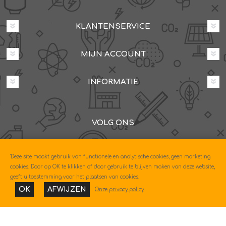
KLANTENSERVICE
MIJN ACCOUNT
INFORMATIE
VOLG ONS
Dovenetelstraat 25M, 3053JD Rotterdam
'Deze site maakt gebruik van functionele en analytische cookies, geen marketing
085-0604630
cookies. Door op OK te klikken of door gebruik te blijven maken van deze website,
geeft u toestemming voor het plaatsen van cookies.
OK
AFWIJZEN
Onze privacy policy
Copyright © 2026 Econo. Alle rechten voorbehouden.
Powered by
nopCommerce
Designed by
Nop-Templates.com