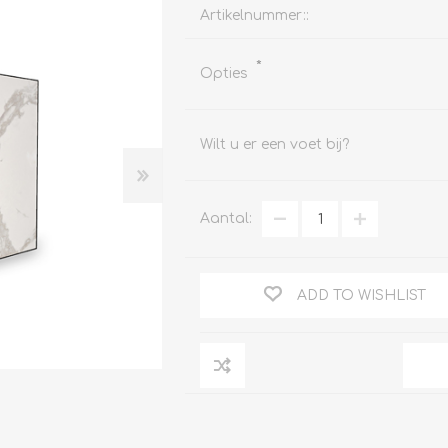
Artikelnummer::
*
Opties
Clage
Tabel inch-mm
CV
Wilt u er een voet bij?
doorstroomverwarmers
Bronzen fittingen
Industrie
Collectorkoppelingen
doorstroomverwarmers
Messing fittingen
Aantal:
Voorrangsschakelaars
Messing
AEG
knelkoppelingen
Bosch
Pomp koppelingen
ADD TO WISHLIST
Stiebel Eltron
Soldeer koppelingen
WIJAS
Solar buis
Solar koppelingen
Solar fittingen
Bekijk alles