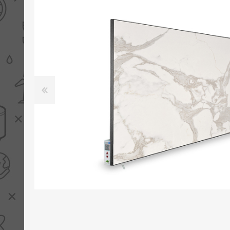
PV boilers
Selectie boilers
Collectoren
Boiler groepen
Zonneboilersetjes
Appendages
Collector montage
Schema's
Checklijst - kleine
zonneboiler
Checklijst - zonneboiler
Checklijst - grote
zonneboiler
Wetenswaardigheden
Zonneboiler offerte