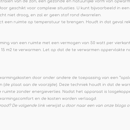
 stralen van de zon; een gezonde en natuurlijke vorm van opwar
door geschikt voor complexe situaties. U kunt bijvoorbeeld in e
cht niet droog, en zal er geen stof rond dwarrelen.
ct een ruimte op temperatuur te brengen. Houdt in dat geval re
rming van een ruimte met een vermogen van 50 watt per vierkant
o’n 15 m2 te verwarmen. Let op dat de te verwarmen oppervlakte
warmingskosten door onder andere de toepassing van een “opsl
de plaat aan de voorzijde). Deze techniek houdt in dat de war
 ruimte zonder energieverlies. Nadat het apparaat is losgekoppe
rwarmingscomfort en de kosten worden verlaagd.
arood? De volgende link verwijst u door naar een van onze blogs 