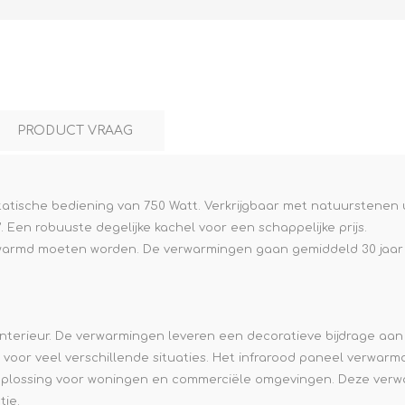
PRODUCT VRAAG
tische bediening van 750 Watt. Verkrijgbaar met natuurstenen ui
 Een robuuste degelijke kachel voor een schappelijke prijs.
rwarmd moeten worden. De verwarmingen gaan gemiddeld 30 jaa
elk interieur. De verwarmingen leveren een decoratieve bijdrage 
k voor veel verschillende situaties. Het infrarood paneel verwarm
lossing voor woningen en commerciële omgevingen. Deze verwarm
tie.