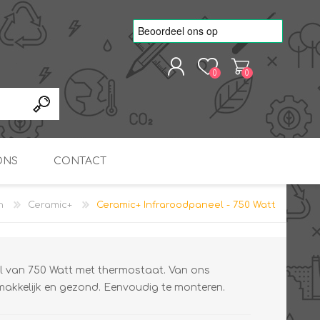
0
0
REGISTREREN
AANMELDEN
ONS
CONTACT
n
Ceramic+
Ceramic+ Infraroodpaneel - 750 Watt
kvoorbeelden
TNO Precisie
nde projecten
onderzoeks doorstromer
RS
METEN & REGELEN
ONDERDELEN
Slim zonnestroom
inzetten voor warm water
in bedrijven
l van 750 Watt met thermostaat. Van ons
makkelijk en gezond. Eenvoudig te monteren.