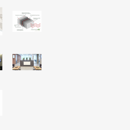
L
BEREKENINGEN
WAT WAARVOOR
.