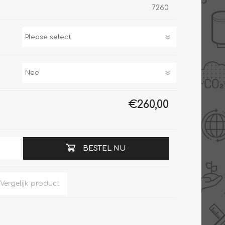
7260
Slimme Meterkast
Tabel inch-mm
Zonnewarmte
Bron onderdelen
CV water
Expansievaten
Thermostaten
Gereedschap
€260,00
TA controllers
Inlaatcombinatie
Internet energiemeter
Kleppen
Oplossingen
Kranen
BESTEL NU
Sensoren
Luchtverwarmers -
luchtreinigers
Tapwater
Mengers
Vermogen regelaars
Montage
Bekijk alles