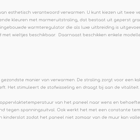
van esthetisch verantwoord verwarmen. U kunt kiezen uit twee ve
llende kleuren met marmeruitstraling, dat bestaat uit geperst gr
 ingebouwde warmteregulator die als luxe uitbreiding is uitgevoerd
d met wieltjes beschikbaar. Daarnaast beschikken enkele modell
e gezondste manier van verwarmen. De straling zorgt voor een k
t. Het stimuleert de stofwisseling en draagt bij aan de vitaliteit
de oppervlaktetemperatuur van het paneel naar wens en behoefte
tand tegen spanningsuitval. Ook werkt het met een constante temp
n kinderslot zodat het paneel niet zomaar van de muur kan valle