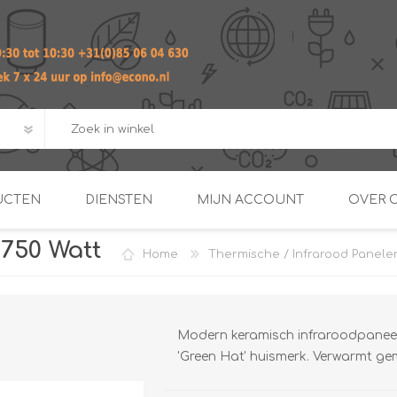
UCTEN
DIENSTEN
MIJN ACCOUNT
OVER 
750 Watt
Home
Thermische / Infrarood Panele
ADVIES EN ONTWERP PAKKET
Praktij
van afgero
BUIS EN
DOORSTROOMVERWARME
ENERGIEMANAGER
KOPPELINGEN
SECOND OPINION
Modern keramisch infraroodpanee
'Green Hat' huismerk. Verwarmt ge