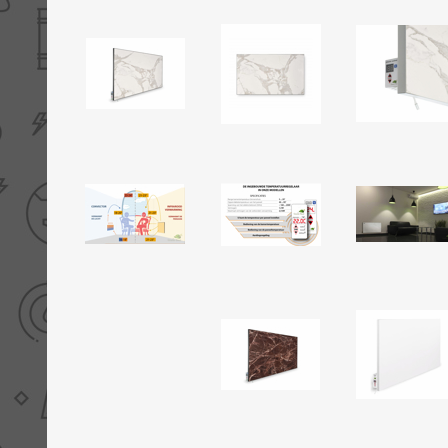
THERMISCHE /
ELECTRO MATERIAA
INFRAROOD PANELEN
Diverse electro
Ceramic+
Verwarmingslint
Climastar
Kasten, automaten etc
Sun+
LED lampen
Schakelen
Eltako