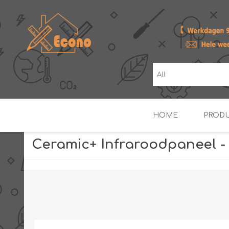
HOME
PROD
Ceramic+ Infraroodpaneel - 
ZONNE- & PV-BOILERS
BOILERS