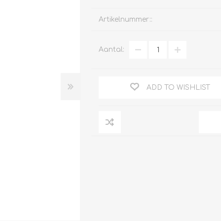
Artikelnummer::
Aantal:
Clage
Tabel inch-mm
CV
doorstroomverwarmers
Bronzen fittingen
ADD TO WISHLIST
Industrie
Collectorkoppelingen
doorstroomverwarmers
Messing fittingen
Voorrangsschakelaars
Messing
AEG
knelkoppelingen
Bosch
Pomp koppelingen
Stiebel Eltron
Soldeer koppelingen
WIJAS
Solar buis
Solar koppelingen
Solar fittingen
Bekijk alles