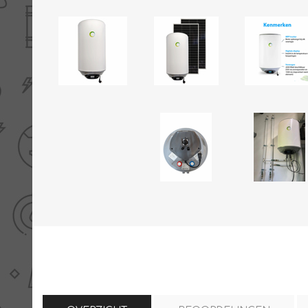
THERMISCHE /
ELECTRO MATERIAA
INFRAROOD PANELEN
Diverse electro
Ceramic+
Verwarmingslint
Climastar
Kasten, automaten etc
Sun+
LED lampen
Schakelen
Eltako