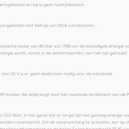
eringskosten en bijna geen bedrijfskosten!
 aangesloten met behulp van MC4-connectoren.
aïsche boiler van 80 liter zo'n 70% van de benodigde energie v
energie wordt, vooral in de wintermaanden, van het net gehaald.
n 50 V is er geen elektricien nodig voor de installatie.
P-tracker, die altijd zorgt voor het maximale rendement van de 
50 Watt. In het geval dat er lange tijd niet genoeg energie va
h worden naverwarmd. Om de naverwarming te activeren, kan op