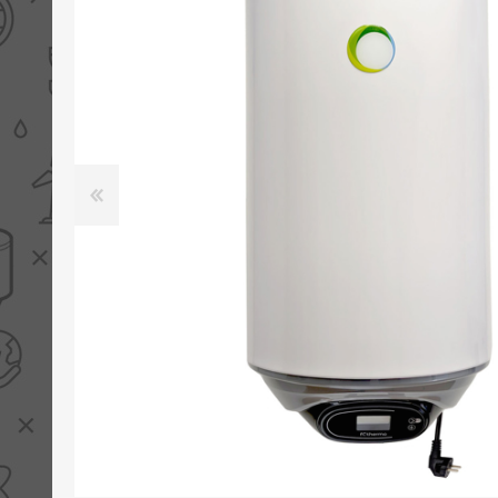
PV boilers
Selectie boilers
Collectoren
Boiler groepen
Zonneboilersetjes
Appendages
Collector montage
Schema's
Checklijst - kleine
zonneboiler
Checklijst - zonneboiler
Checklijst - grote
zonneboiler
Wetenswaardigheden
Zonneboiler offerte