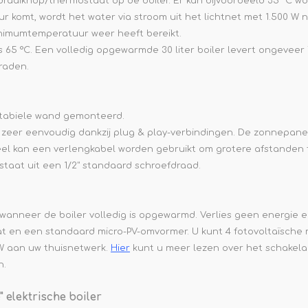
 draaiknop/thermostaat op de boiler. Er kan bijvoorbeeld 35 °C 
 komt, wordt het water via stroom uit het lichtnet met 1.500 
nimumtemperatuur weer heeft bereikt.
65 °C. Een volledig opgewarmde 30 liter boiler levert ongeveer 72
graden.
stabiele wand gemonteerd.
is zeer eenvoudig dankzij plug & play-verbindingen. De zonnep
eel kan een verlengkabel worden gebruikt om grotere afstanden 
staat uit een 1/2" standaard schroefdraad.
 wanneer de boiler volledig is opgewarmd.
Verlies geen energie en
at en een standaard micro-PV-omvormer.
U kunt 4 fotovoltaïsche
W aan uw thuisnetwerk.
Hier
kunt u meer lezen over het schakela
n.
 elektrische boiler