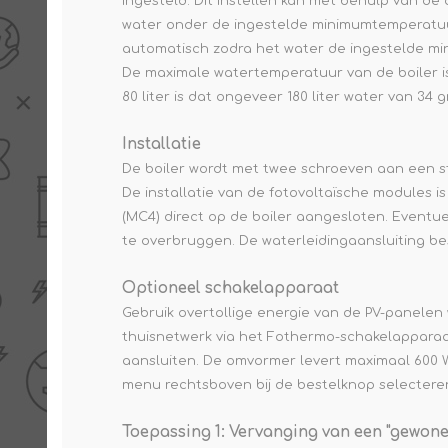
ingesteld. Dit instellen kan met behulp van de
water onder de ingestelde minimumtemperatuur
automatisch zodra het water de ingestelde mi
De maximale watertemperatuur van de boiler is 
80 liter is dat ongeveer 180 liter water van 34 
Installatie
De boiler wordt met twee schroeven aan een 
De installatie van de fotovoltaïsche modules 
(MC4) direct op de boiler aangesloten. Eventu
te overbruggen. De waterleidingaansluiting be
Optioneel schakelapparaat
Gebruik overtollige energie van de PV-panelen
thuisnetwerk via het Fothermo-schakelappara
aansluiten. De omvormer levert maximaal
600 
menu rechtsboven bij de bestelknop selectere
Toepassing 1: Vervanging van een "gewone"