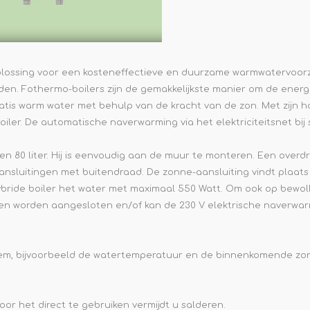
 oplossing voor een kosteneffectieve en duurzame warmwatervoorz
den. Fothermo-boilers zijn de gemakkelijkste manier om de energ
tis warm water met behulp van de kracht van de zon. Met zijn ho
boiler. De automatische naverwarming via het elektriciteitsnet bi
er en 80 liter. Hij is eenvoudig aan de muur te monteren. Een over
aansluitingen met buitendraad. De zonne-aansluiting vindt plaat
bride boiler het water met maximaal 550 Watt. Om ook op bewo
gen worden aangesloten en/of kan de 230 V elektrische naverwar
teem, bijvoorbeeld de watertemperatuur en de binnenkomende zo
or het direct te gebruiken vermijdt u salderen.