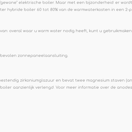
 "gewone" elektrische boiler. Maar met een bijzonderheid: er wor
 liter hybride boiler 60 tot 80% van de warmwaterkosten in een 
ravan: overal waar u warm water nodig heeft, kunt u gebruikmaken 
bevolen zonnepaneelaansluiting.
gebestendig zirkoniumglazuur en bevat twee magnesium staven (
boiler aanzienlijk verlengd. Voor meer informatie over de anode