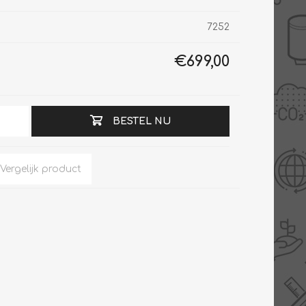
7252
€699,00
Slimme Meterkast
Tabel inch-mm
Zonnewarmte
Bron onderdelen
CV water
Expansievaten
BESTEL NU
Thermostaten
Gereedschap
TA controllers
Inlaatcombinatie
Internet energiemeter
Kleppen
Oplossingen
Kranen
Sensoren
Luchtverwarmers -
luchtreinigers
Tapwater
Mengers
Vermogen regelaars
Montage
Bekijk alles