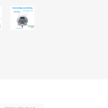
L
BEREKENINGEN
WAT WAARVOOR
.