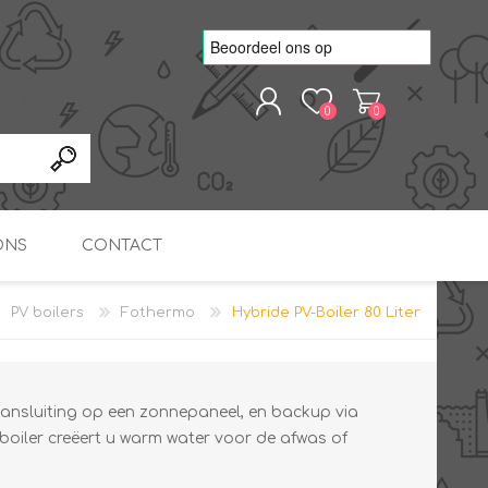
0
0
REGISTREREN
AANMELDEN
ONS
CONTACT
PV boilers
Fothermo
Hybride PV-Boiler 80 Liter
kvoorbeelden
TNO Precisie
nde projecten
onderzoeks doorstromer
RS
METEN & REGELEN
ONDERDELEN
Slim zonnestroom
inzetten voor warm water
in bedrijven
 aansluiting op een zonnepaneel, en backup via
 boiler creëert u warm water voor de afwas of