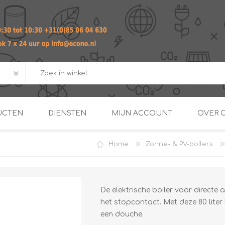
UCTEN
DIENSTEN
MIJN ACCOUNT
OVER 
Home
Zonne- & PV-boilers
ADVIES EN ONTWERP PAKKET
Praktij
van afgero
BUIS EN
DOORSTROOMVERWARME
ENERGIEMANAGER
KOPPELINGEN
SECOND OPINION
De elektrische boiler voor directe
het stopcontact. Met deze 80 liter
een douche.