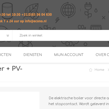
UCTEN
DIENSTEN
MIJN ACCOUNT
OVER 
r + PV-
Home
ADVIES EN ONTWERP PAKKET
Praktij
van afgero
BUIS EN
DOORSTROOMVERWARME
ENERGIEMANAGER
KOPPELINGEN
SECOND OPINION
De elektrische boiler voor directe
het stopcontact. Wordt geleverd i