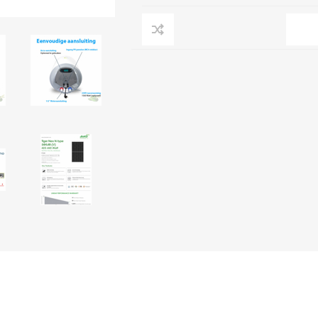
L
BEREKENINGEN
WAT WAARVOOR
.