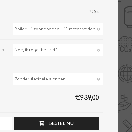
7254
Slimme Meterkast
Tabel inch-mm
Zonnewarmte
Bron onderdelen
CV water
Expansievaten
ten
Thermostaten
Gereedschap
TA controllers
Inlaatcombinatie
Internet energiemeter
Kleppen
Oplossingen
Kranen
Sensoren
Luchtverwarmers -
luchtreinigers
€939,00
Tapwater
Mengers
Vermogen regelaars
Montage
Bekijk alles
BESTEL NU