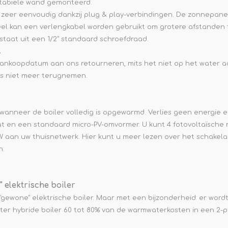
stabiele wand gemonteerd.
is zeer eenvoudig dankzij plug & play-verbindingen. De zonnep
eel kan een verlengkabel worden gebruikt om grotere afstanden 
staat uit een 1/2" standaard schroefdraad.
.
ankoopdatum aan ons retourneren, mits het niet op het water a
as niet meer terugnemen.
 wanneer de boiler volledig is opgewarmd.
Verlies geen energie en
at en een standaard micro-PV-omvormer.
U kunt 4 fotovoltaïsche
W aan uw thuisnetwerk.
Hier
kunt u meer lezen over het schakela
n.
 elektrische boiler
 "gewone" elektrische boiler. Maar met een bijzonderheid: er wor
 liter hybride boiler 60 tot 80% van de warmwaterkosten in een 