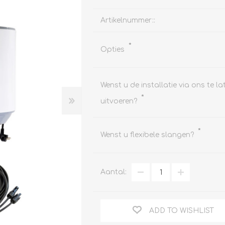
Artikelnummer::
*
Opties
Clage
Tabel inch-mm
CV
doorstroomverwarmers
Bronzen fittingen
Wenst u de installatie via ons te la
Industrie
Collectorkoppelingen
*
doorstroomverwarmers
uitvoeren?
Messing fittingen
Voorrangsschakelaars
Messing
AEG
knelkoppelingen
*
Wenst u flexibele slangen?
Bosch
Pomp koppelingen
Stiebel Eltron
Soldeer koppelingen
WIJAS
Aantal:
Solar buis
Solar koppelingen
Solar fittingen
ADD TO WISHLIST
Bekijk alles