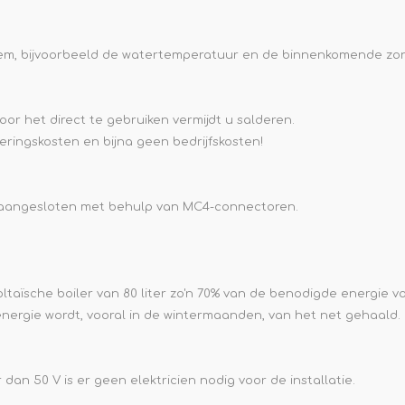
teem, bijvoorbeeld de watertemperatuur en de binnenkomende zo
or het direct te gebruiken vermijdt u salderen.
eringskosten en bijna geen bedrijfskosten!
 aangesloten met behulp van MC4-connectoren.
aïsche boiler van 80 liter zo'n 70% van de benodigde energie v
energie wordt, vooral in de wintermaanden, van het net gehaald.
n 50 V is er geen elektricien nodig voor de installatie.