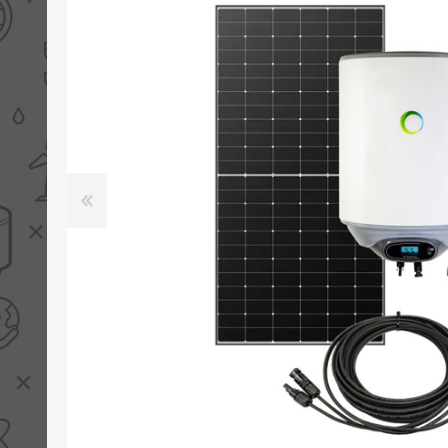
PV boilers
Selectie boilers
Collectoren
Boiler groepen
Zonneboilersetjes
Appendages
Collector montage
Schema's
Checklijst - kleine
zonneboiler
Checklijst - zonneboiler
Checklijst - grote
zonneboiler
Wetenswaardigheden
Zonneboiler offerte