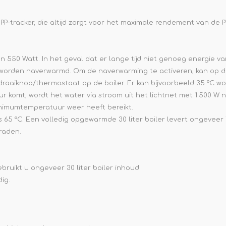
P-tracker, die altijd zorgt voor het maximale rendement van de 
50 Watt. In het geval dat er lange tijd niet genoeg energie va
h worden naverwarmd. Om de naverwarming te activeren, kan op
 draaiknop/thermostaat op de boiler. Er kan bijvoorbeeld 35 °C 
 komt, wordt het water via stroom uit het lichtnet met 1.500 
nimumtemperatuur weer heeft bereikt.
65 °C. Een volledig opgewarmde 30 liter boiler levert ongeveer 72
graden.
uikt u ongeveer 30 liter boiler inhoud.
ig.