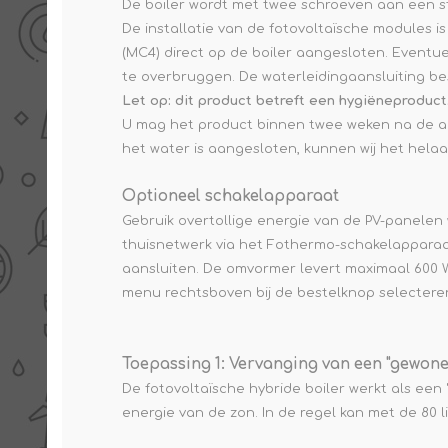
De boiler wordt met twee schroeven aan een 
De installatie van de fotovoltaïsche modules 
(MC4) direct op de boiler aangesloten. Eventu
te overbruggen. De waterleidingaansluiting be
Let op: dit product betreft een hygiëneproduct
U mag het product binnen twee weken na de a
het water is aangesloten, kunnen wij het hela
Optioneel schakelapparaat
Gebruik overtollige energie van de PV-panelen
thuisnetwerk via het Fothermo-schakelappara
aansluiten. De omvormer levert maximaal
600 
menu rechtsboven bij de bestelknop selectere
Toepassing 1: Vervanging van een "gewone"
De fotovoltaïsche hybride boiler werkt als een
energie van de zon. In de regel kan met de 80