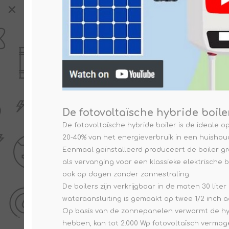
De fotovoltaïsche hybride boile
De fotovoltaïsche hybride boiler is de ideale
20-40% van het energieverbruik in een huishou
Eenmaal geïnstalleerd produceert de boiler gra
als vervanging voor een klassieke elektrische 
ook op dagen zonder zonnestraling.
De boilers zijn verkrijgbaar in de maten 30 lit
wateraansluiting is gemaakt op twee 1/2 inch 
Op basis van de zonnepanelen verwarmt de hy
hebben, kan tot 2.000 Wp fotovoltaïsch vermo