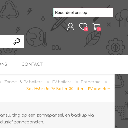
0
0
REGISTREREN
AANMELDEN
ONS
CONTACT
Zonne- & PV-boilers
PV boilers
Fothermo
kvoorbeelden
TNO Precisie
Set Hybride PV-Boiler 30 Liter + PV-panelen
nde projecten
onderzoeks doorstromer
RS
METEN & REGELEN
ONDERDELEN
Slim zonnestroom
inzetten voor warm water
in bedrijven
 aansluiting op een zonnepaneel, en backup via
nclusief zonnepanelen.