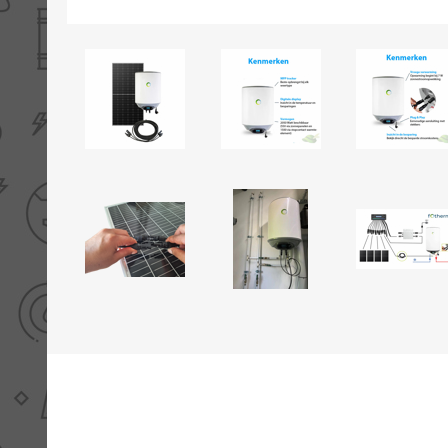
THERMISCHE /
ELECTRO MATERIAA
INFRAROOD PANELEN
Diverse electro
Ceramic+
Verwarmingslint
Climastar
Kasten, automaten etc
Sun+
LED lampen
Schakelen
Eltako