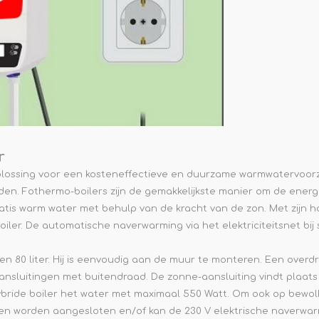
r
 oplossing voor een kosteneffectieve en duurzame warmwatervoorz
den. Fothermo-boilers zijn de gemakkelijkste manier om de energ
tis warm water met behulp van de kracht van de zon. Met zijn ho
boiler. De automatische naverwarming via het elektriciteitsnet bi
er en 80 liter. Hij is eenvoudig aan de muur te monteren. Een over
aansluitingen met buitendraad. De zonne-aansluiting vindt plaat
bride boiler het water met maximaal 550 Watt. Om ook op bewo
gen worden aangesloten en/of kan de 230 V elektrische naverwar