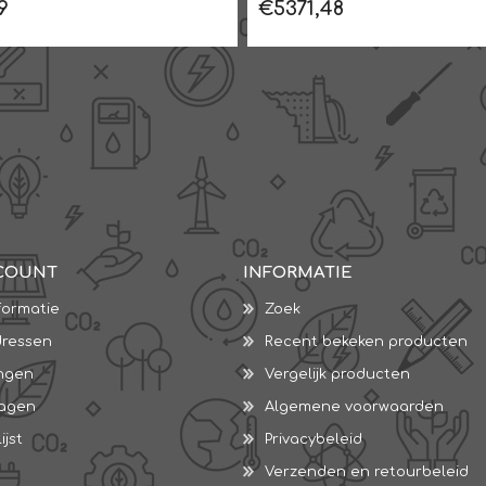
9
€5371,48
COUNT
INFORMATIE
formatie
Zoek
dressen
Recent bekeken producten
ingen
Vergelijk producten
wagen
Algemene voorwaarden
ijst
Privacybeleid
Verzenden en retourbeleid