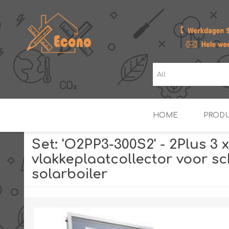
HOME
PROD
Set: 'O2PP3-300S2' - 2Plus 3 x
vlakkeplaatcollector voor sc
ZONNE- & PV-BOILERS
BOILERS
solarboiler