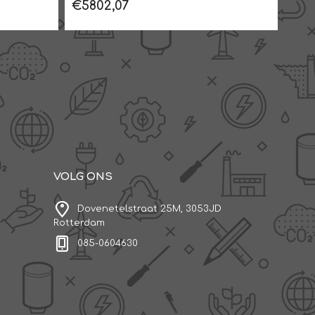
€5802,07
€57
VOLG ONS
Dovenetelstraat 25M, 3053JD
Rotterdam
085-0604630