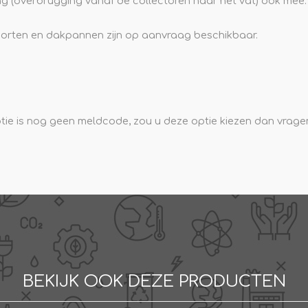
ing (overbrugging vanaf de collectoren naar het vat) ook mee.
orten en dakpannen zijn op aanvraag beschikbaar.
e is nog geen meldcode, zou u deze optie kiezen dan vragen 
BEKIJK OOK DEZE PRODUCTEN