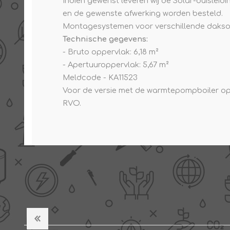
Indien gewenst leveren wij de Solar-buisleid
en de gewenste afwerking worden besteld.
Montagesystemen voor verschillende dakso
Technische gegevens:
- Bruto oppervlak: 6,18 m²
- Apertuuroppervlak: 5,67 m²
Meldcode - KA11523
Voor de versie met de warmtepompboiler opti
RVO.