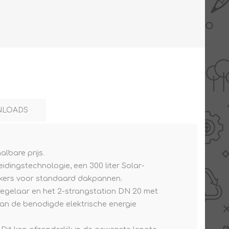
AANBIEDINGEN -
TWEEDEKANS
LOADS
lbare prijs.
dingstechnologie, een 300 liter Solar-
nkers voor standaard dakpannen.
regelaar en het 2-strangstation DN 20 met
an de benodigde elektrische energie