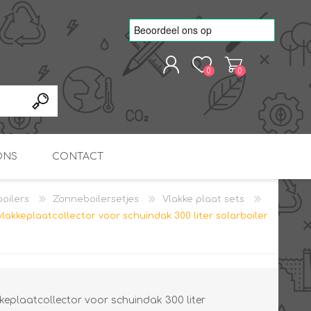
0
0
REGISTREREN
AANMELDEN
ONS
CONTACT
oilers
Zonneboilersetjes
Vlakke plaat sets
kvoorbeelden
TNO Precisie
 vlakkeplaatcollector voor schuindak 300 liter solarboiler
nde projecten
onderzoeks doorstromer
RS
METEN & REGELEN
ONDERDELEN
Slim zonnestroom
inzetten voor warm water
in bedrijven
kkeplaatcollector voor schuindak 300 liter