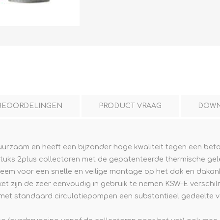
L
BEREKENINGEN
WAT WAARVOOR
BEOORDELINGEN
PRODUCT VRAAG
DOWN
uurzaam en heeft een bijzonder hoge kwaliteit tegen een betaa
uks 2plus collectoren met de gepatenteerde thermische gelei
.
eem voor een snelle en veilige montage op het dak en daka
t zijn de zeer eenvoudig in gebruik te nemen KSW-E verschil
 met standaard circulatiepompen een substantieel gedeelte v