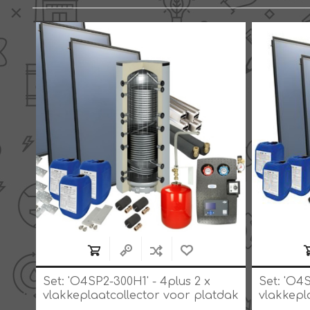
Set: 'O4SP2-300H1' - 4plus 2 x
Set: 'O4S
tdak
vlakkeplaatcollector voor platdak
vlakkepl
300 liter hygiëneboiler
schuindak