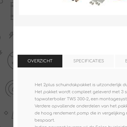
THERMISCHE /
ELECTRO MATERIAA
INFRAROOD PANELEN
OVERZICHT
SPECIFICATIES
Diverse electro
Ceramic+
Het 2plus schuindakpakket is uitzonderlijk d
Verwarmingslint
Het pakket wordt compleet geleverd met 3 st
Climastar
Kasten, automaten etc
tapwaterboiler TWS 300-2, een montagesyst
Sun+
LED lampen
Verdere opvallende onderdelen van het pakke
Schakelen
de hoog rendement pomp die in vergelijking
Eltako
bespaart.