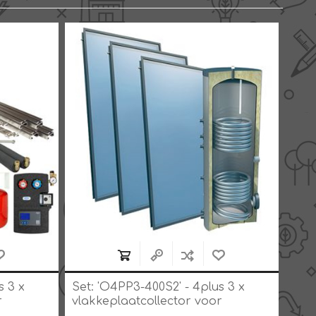
s 3 x
Set: 'O4PP3-400S2' - 4plus 3 x
Set:
r
vlakkeplaatcollector voor
vlak
neboiler
schuindak 400 liter solarboiler
schu