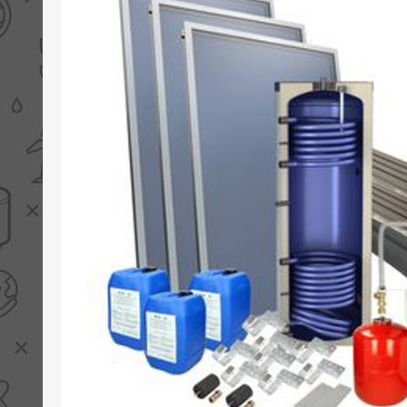
PV boilers
Selectie boilers
Collectoren
Boiler groepen
Zonneboilersetjes
Appendages
Collector montage
Schema's
Checklijst - kleine
zonneboiler
Checklijst - zonneboiler
Checklijst - grote
zonneboiler
Wetenswaardigheden
Zonneboiler offerte