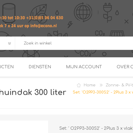
UCTEN
DIENSTEN
MIJN ACCOUNT
OVER 
Home
Zonne- & PV-b
ADVIES EN ONTWERP PAKKET
Praktij
huindak 300 liter
Set: 'O2PP3-300S2' - 2Plus 3 x
van afgero
BUIS EN
DOORSTROOMVERWARME
ENERGIEMANAGER
KOPPELINGEN
SECOND OPINION
Set: ' O2PP3-300S2' - 2Plus 3 x vla