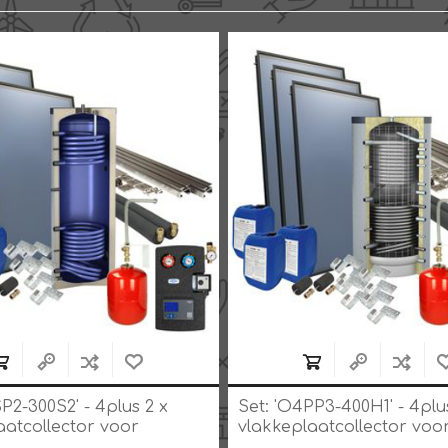
P2-300S2' - 4plus 2 x
Set: 'O4PP3-400H1' - 4plu
aatcollector voor
vlakkeplaatcollector voo
 300 liter solarboiler
schuindak 400 liter hygië