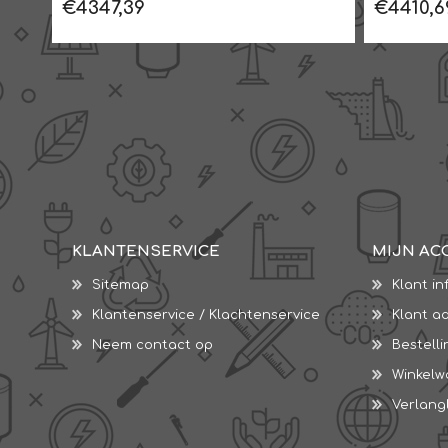
€4347,39
€4410,6
KLANTENSERVICE
MIJN AC
Sitemap
Klant in
Klantenservice / Klachtenservice
Klant a
Neem contact op
Bestell
Winkel
Verlangl