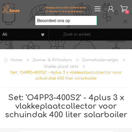
0
REGISTREREN
AANMELDEN
Home
Zonne- & PV-boilers
Zonneboilersetjes
VERLANGLIJST
0
Vlakke plaat sets
Set: 'O4PP3-400S2' - 4plus 3 x vlakkeplaatcollector voor
schuindak 400 liter solarboiler
Set: 'O4PP3-400S2' - 4plus 3 x
vlakkeplaatcollector voor
schuindak 400 liter solarboiler