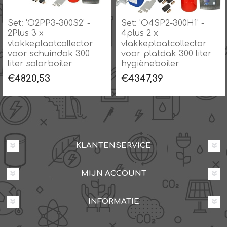
Set: 'O2PP3-300S2' -
Set: 'O4SP2-300H1' -
2Plus 3 x
4plus 2 x
vlakkeplaatcollector
vlakkeplaatcollector
voor schuindak 300
voor platdak 300 liter
liter solarboiler
hygiëneboiler
€4820,53
€4347,39
KLANTENSERVICE
MIJN ACCOUNT
INFORMATIE