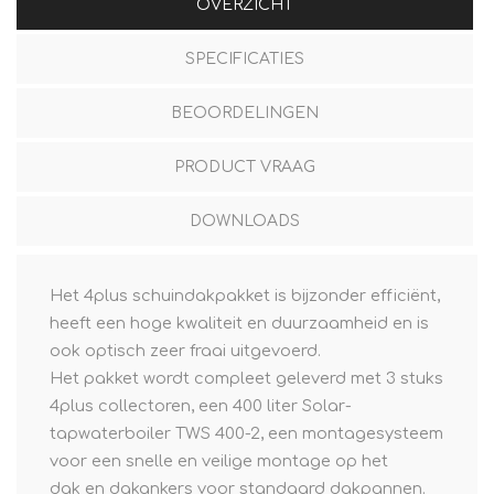
OVERZICHT
SPECIFICATIES
BEOORDELINGEN
PRODUCT VRAAG
DOWNLOADS
Het 4plus schuindakpakket is bijzonder efficiënt,
heeft een hoge kwaliteit en duurzaamheid en is
ook optisch zeer fraai uitgevoerd.
Het pakket wordt compleet geleverd met 3 stuks
4plus collectoren, een 400 liter Solar-
tapwaterboiler TWS 400-2, een montagesysteem
voor een snelle en veilige montage op het
dak en dakankers voor standaard dakpannen.