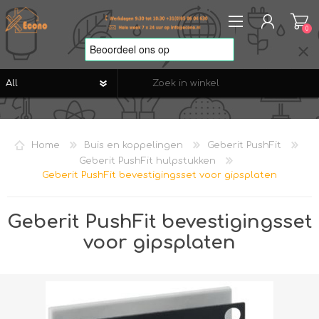
0
REGISTREREN
AANMELDEN
Home
Buis en koppelingen
Geberit PushFit
VERLANGLIJST
0
Geberit PushFit hulpstukken
Geberit PushFit bevestigingsset voor gipsplaten
Geberit PushFit bevestigingsset
voor gipsplaten