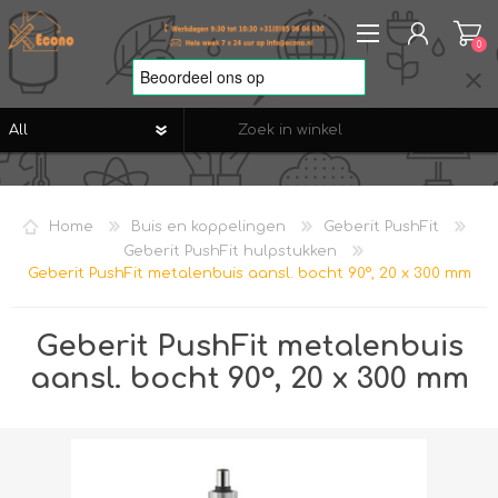
0
REGISTREREN
AANMELDEN
Home
Buis en koppelingen
Geberit PushFit
VERLANGLIJST
0
Geberit PushFit hulpstukken
Geberit PushFit metalenbuis aansl. bocht 90°, 20 x 300 mm
Geberit PushFit metalenbuis
aansl. bocht 90°, 20 x 300 mm