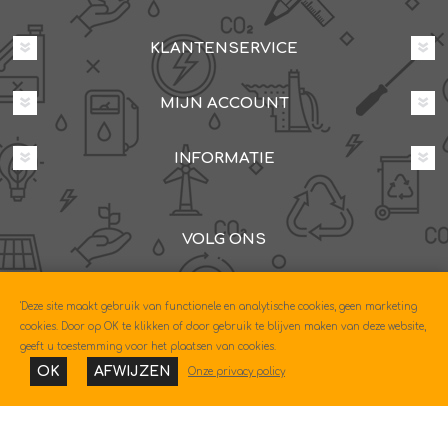
KLANTENSERVICE
MIJN ACCOUNT
INFORMATIE
VOLG ONS
Dovenetelstraat 25M, 3053JD Rotterdam
'Deze site maakt gebruik van functionele en analytische cookies, geen marketing
085-0604630
cookies. Door op OK te klikken of door gebruik te blijven maken van deze website,
geeft u toestemming voor het plaatsen van cookies.
OK
AFWIJZEN
Onze privacy policy
Copyright © 2026 Econo. Alle rechten voorbehouden.
Powered by
nopCommerce
Designed by
Nop-Templates.com