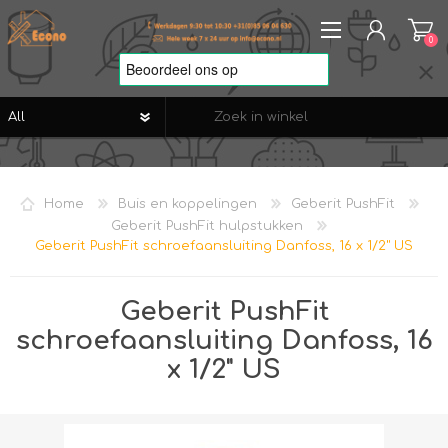
0
REGISTREREN
AANMELDEN
Home
Buis en koppelingen
Geberit PushFit
VERLANGLIJST
0
Geberit PushFit hulpstukken
Geberit PushFit schroefaansluiting Danfoss, 16 x 1/2" US
Geberit PushFit
schroefaansluiting Danfoss, 16
x 1/2" US