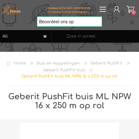
0
REGISTREREN
AANMELDEN
Home
Buis en koppelingen
Geberit PushFit
VERLANGLIJST
0
Geberit PushFit buis
Geberit PushFit buis ML NPW 16 x 250 m op rol
Geberit PushFit buis ML NPW
16 x 250 m op rol