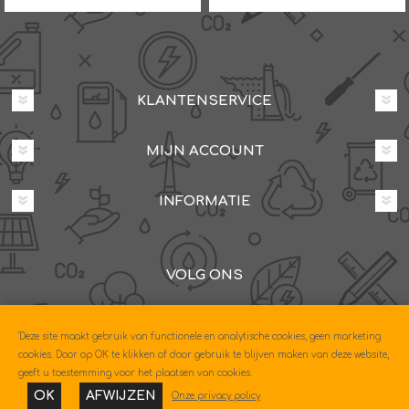
KLANTENSERVICE
MIJN ACCOUNT
INFORMATIE
VOLG ONS
Dovenetelstraat 25M, 3053JD Rotterdam
'Deze site maakt gebruik van functionele en analytische cookies, geen marketing
085-0604630
cookies. Door op OK te klikken of door gebruik te blijven maken van deze website,
geeft u toestemming voor het plaatsen van cookies.
OK
AFWIJZEN
Onze privacy policy