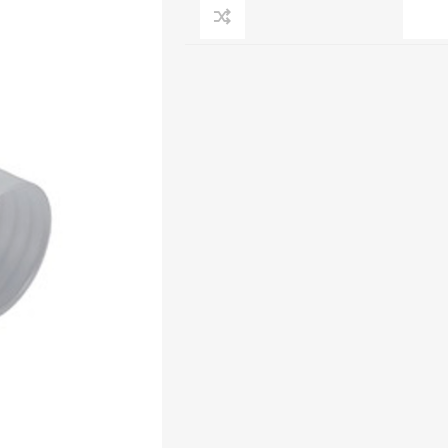
Clage
Tabel inch-mm
CV
doorstroomverwarmers
Bronzen fittingen
Industrie
Collectorkoppelingen
doorstroomverwarmers
Messing fittingen
Voorrangsschakelaars
Messing
AEG
knelkoppelingen
Bosch
Pomp koppelingen
Stiebel Eltron
Soldeer koppelingen
WIJAS
Solar buis
Solar koppelingen
Solar fittingen
Bekijk alles