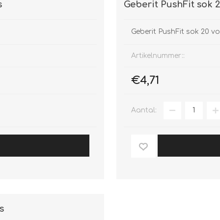
s
Geberit PushFit sok
Geberit PushFit sok 20 v
Artikelnummer::
€4,71
Aantal:
s