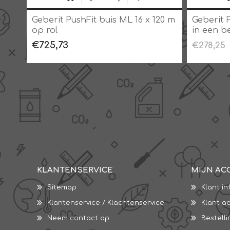
Geberit PushFit buis ML 16 x 120 m
Geberit 
op rol
in een b
€725,73
€278,25
KLANTENSERVICE
MIJN AC
Sitemap
Klant in
Klantenservice / Klachtenservice
Klant a
Neem contact op
Bestell