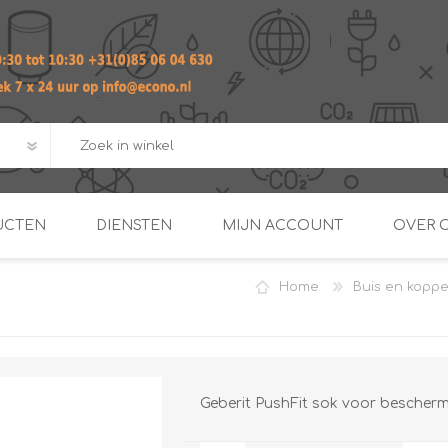
UCTEN
DIENSTEN
MIJN ACCOUNT
OVER 
Home
Buis en kopp
ADVIES EN ONTWERP PAKKET
Praktij
van afgero
BUIS EN
DOORSTROOMVERWARME
ENERGIEMANAGER
KOPPELINGEN
SECOND OPINION
Geberit PushFit sok voor bescher