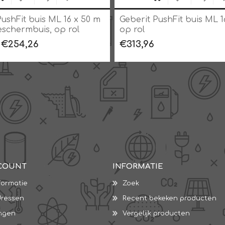
PushFit buis ML 16 x 50 m
Geberit PushFit buis ML 1
eschermbuis, op rol
op rol
€254,26
€313,96
COUNT
INFORMATIE
formatie
Zoek
dressen
Recent bekeken producten
ingen
Vergelijk producten