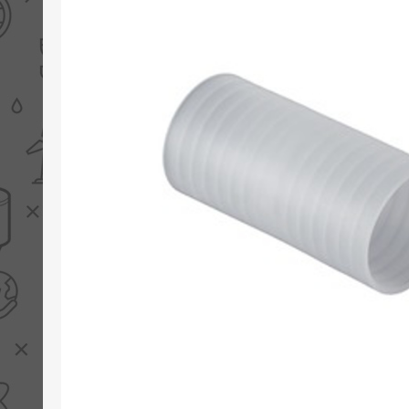
PV boilers
Selectie boilers
Collectoren
Boiler groepen
Zonneboilersetjes
Appendages
Collector montage
Schema's
Checklijst - kleine
zonneboiler
Checklijst - zonneboiler
Checklijst - grote
zonneboiler
Wetenswaardigheden
Zonneboiler offerte