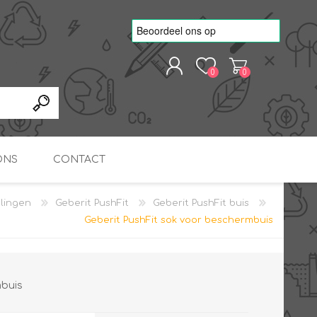
0
0
REGISTREREN
AANMELDEN
ONS
CONTACT
elingen
Geberit PushFit
Geberit PushFit buis
kvoorbeelden
TNO Precisie
Geberit PushFit sok voor beschermbuis
nde projecten
onderzoeks doorstromer
RS
METEN & REGELEN
ONDERDELEN
Slim zonnestroom
inzetten voor warm water
in bedrijven
mbuis