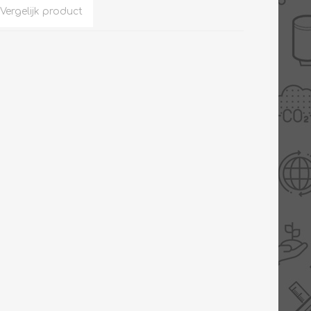
Slimme Meterkast
Tabel inch-mm
Zonnewarmte
Bron onderdelen
CV water
Expansievaten
Thermostaten
Gereedschap
TA controllers
Inlaatcombinatie
Internet energiemeter
Kleppen
Oplossingen
Kranen
Sensoren
Luchtverwarmers -
luchtreinigers
Tapwater
Mengers
Vermogen regelaars
Montage
Bekijk alles