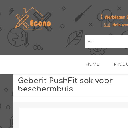
HOME
PROD
Geberit PushFit sok voor
beschermbuis
ZONNE- & PV-BOILERS
BOILERS