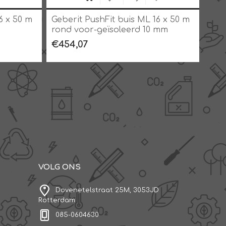
6 x 50 m
Geberit PushFit buis ML 16 x 50 m
Gebe
rond voor-geïsoleerd 10 mm
ron
blauw, op rol
blau
€454,07
€50
VOLG ONS
Dovenetelstraat 25M, 3053JD
Rotterdam
085-0604630