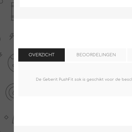
THERMISCHE /
ELECTRO MATERIAA
INFRAROOD PANELEN
OVERZICHT
BEOORDELINGEN
De Geberit PushFit sok is geschikt voor de bes
Diverse electro
Ceramic+
Verwarmingslint
Climastar
Kasten, automaten etc
Sun+
LED lampen
Schakelen
Eltako