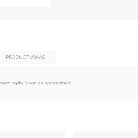
L
BEREKENINGEN
WAT WAARVOOR
PRODUCT VRAAG
chermingsbuis van de systeembuis.
.