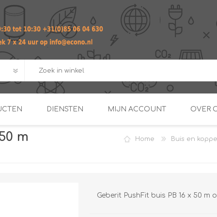
UCTEN
DIENSTEN
MIJN ACCOUNT
OVER 
 50 m
Home
Buis en kopp
ADVIES EN ONTWERP PAKKET
Praktij
van afgero
BUIS EN
DOORSTROOMVERWARME
ENERGIEMANAGER
KOPPELINGEN
SECOND OPINION
Geberit PushFit buis PB 16 x 50 m o