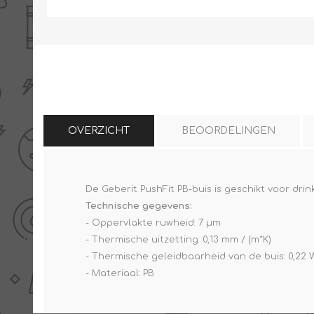
THERMISCHE /
ELECTRO MATERIAA
INFRAROOD PANELEN
OVERZICHT
BEOORDELINGEN
De Geberit PushFit PB-buis is geschikt voor d
Diverse electro
Technische gegevens:
Ceramic+
Verwarmingslint
- Oppervlakte ruwheid: 7 µm
Climastar
Kasten, automaten etc
- Thermische uitzetting: 0,13 mm / (m*K)
Sun+
LED lampen
- Thermische geleidbaarheid van de buis: 0,22 W
- Materiaal: PB
Schakelen
Eltako