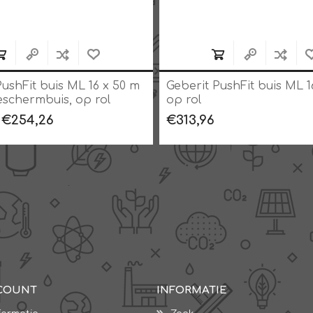
PushFit buis ML 16 x 50 m
Geberit PushFit buis ML 1
eschermbuis, op rol
op rol
€254,26
€313,96
COUNT
INFORMATIE