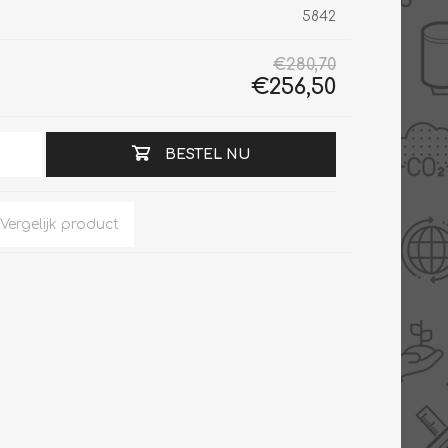
5842
€280,70
€256,50
Slimme Meterkast
Tabel inch-mm
Zonnewarmte
Bron onderdelen
BESTEL NU
CV water
Expansievaten
Thermostaten
Gereedschap
TA controllers
Inlaatcombinatie
Internet energiemeter
Kleppen
Oplossingen
Kranen
Sensoren
Luchtverwarmers -
luchtreinigers
Tapwater
Mengers
Vermogen regelaars
Montage
Bekijk alles