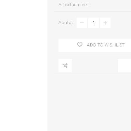
Artikelnummer::
Aantal:
Clage
Tabel inch-mm
CV
doorstroomverwarmers
ADD TO WISHLIST
Bronzen fittingen
Industrie
Collectorkoppelingen
doorstroomverwarmers
Messing fittingen
Voorrangsschakelaars
Messing
AEG
knelkoppelingen
Bosch
Pomp koppelingen
Stiebel Eltron
Soldeer koppelingen
WIJAS
Solar buis
Solar koppelingen
Solar fittingen
Bekijk alles