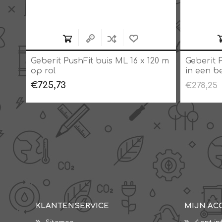
Geberit PushFit buis ML 16 x 120 m
Geberit 
op rol
in een b
€725,73
€278,25
KLANTENSERVICE
MIJN AC