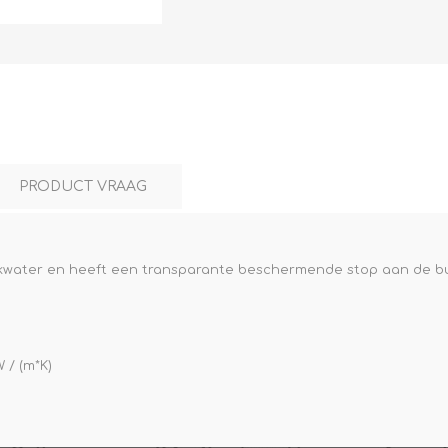
L
BEREKENINGEN
WAT WAARVOOR
PRODUCT VRAAG
rinkwater en heeft een transparante beschermende stop aan de bui
.
 / (m*K)