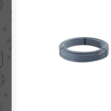
PV boilers
Selectie boilers
Collectoren
Boiler groepen
Zonneboilersetjes
Appendages
Collector montage
Schema's
Checklijst - kleine
zonneboiler
Checklijst - zonneboiler
Checklijst - grote
zonneboiler
Wetenswaardigheden
Zonneboiler offerte