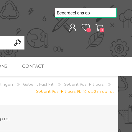
0
0
REGISTREREN
AANMELDEN
ONS
CONTACT
elingen
Geberit PushFit
Geberit PushFit buis
kvoorbeelden
TNO Precisie
Geberit PushFit buis PB 16 x 50 m op rol
nde projecten
onderzoeks doorstromer
RS
METEN & REGELEN
ONDERDELEN
Slim zonnestroom
inzetten voor warm water
in bedrijven
p rol