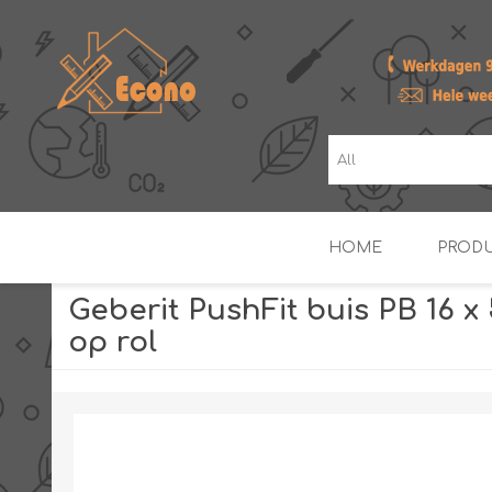
HOME
PROD
Geberit PushFit buis PB 16 x
op rol
ZONNE- & PV-BOILERS
BOILERS