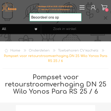
0
REGISTREREN
AANMELDEN
Home
Onderdelen
Toebehoren CV kachels
VERLANGLIJST
0
Pompset voor retourstroomverhoging DN 25 Wilo Yonos Para
RS 25 / 6
Pompset voor
retourstroomverhoging DN 25
Wilo Yonos Para RS 25 / 6