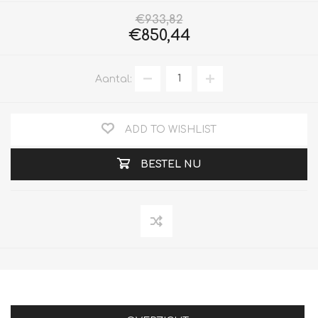
€933,82
€850,44
Aantal:
ADD TO WISHLIST
BESTEL NU