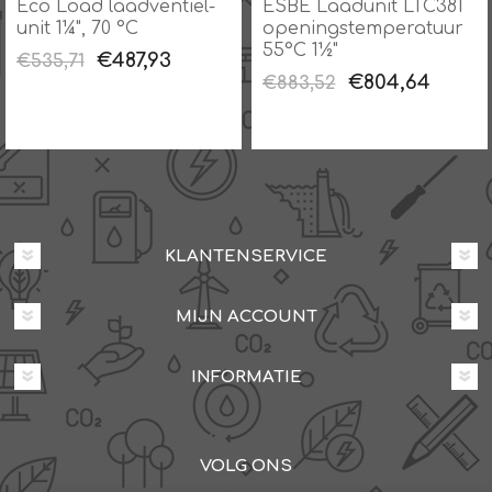
Eco Load laadventiel-
ESBE Laadunit LTC381
unit 1¼", 70 °C
openingstemperatuur
55°C 1½"
€487,93
€535,71
€804,64
€883,52
KLANTENSERVICE
MIJN ACCOUNT
INFORMATIE
VOLG ONS