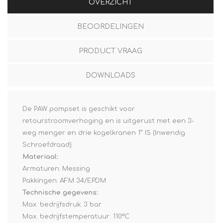
OVERZICHT
BEOORDELINGEN
PRODUCT VRAAG
DOWNLOADS
De PAW pompset is geschikt voor
retourstroomverhoging en is uitgerust met een 3-
weg menger en drie kogelkranen 1” IS (Inwendig
Schroefdraad).
Materiaal:
Armaturen: Messing
Pakkingen: AFM 34/EPDM
Technische gegevens:
Max. bedrijfsdruk: 3 bar
Max. bedrijfstemperatuur: 110°C