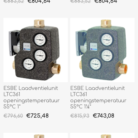
€804,64
€804,64
€883,52
€883,52
ESBE Laadventielunit
ESBE Laadventielunit
LTC361
LTC361
openingstemperatuur
openingstemperatuur
55°C 1"
55°C 1¼"
€725,48
€743,08
€796,60
€815,93