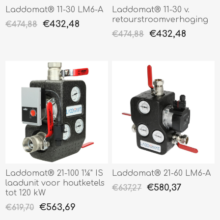
Laddomat® 11-30 LM6-A
Laddomat® 11-30 v.
retourstroomverhoging
€432,48
€474,88
€432,48
€474,88
Laddomat® 21-100 1¼" IS
Laddomat® 21-60 LM6-A
laadunit voor houtketels
€580,37
€637,27
tot 120 kW
€563,69
€619,70