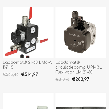
Laddomat® 21-60 LM6-A
Laddomat®
1¼" IS
circulatiepomp UPM3L
Flex voor LM 21-60
€514,97
€565,46
€283,97
€310,76