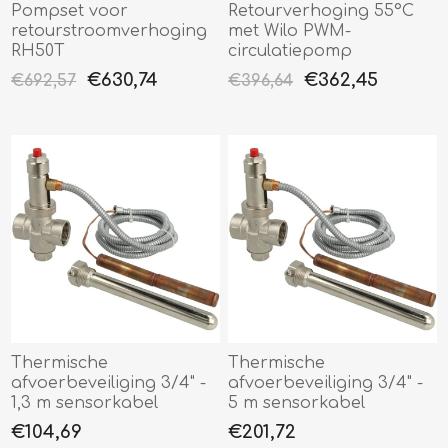
Pompset voor
Retourverhoging 55°C
retourstroomverhoging
met Wilo PWM-
RH50T
circulatiepomp
€630,74
€362,45
€692,57
€396,64
Thermische
Thermische
afvoerbeveiliging 3/4" -
afvoerbeveiliging 3/4" -
1,3 m sensorkabel
5 m sensorkabel
€104,69
€201,72