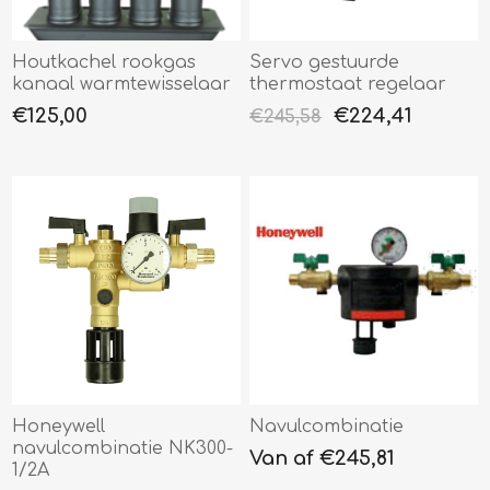
Houtkachel rookgas
Servo gestuurde
kanaal warmtewisselaar
thermostaat regelaar
€125,00
€224,41
€245,58
Honeywell
Navulcombinatie
navulcombinatie NK300-
Van af €245,81
1/2A