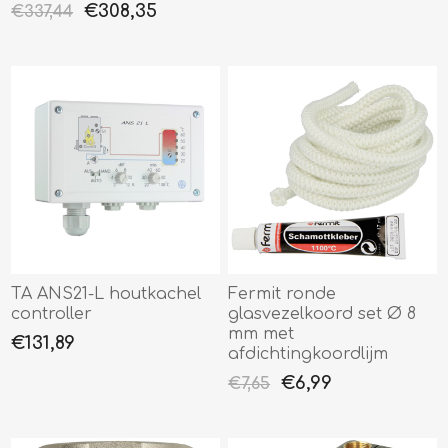
€308,35
€337,44
TA ANS21-L houtkachel
Fermit ronde
controller
glasvezelkoord set Ø 8
mm met
€131,89
afdichtingkoordlijm
€6,99
€7,65