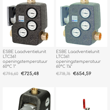
ESBE Laadventielunit
ESBE Laadventielunit
LTC361
LTC361
openingstemperatuur
openingstemperatuur
60°C 1"
60°C 1¼"
€725,48
€654,59
€796,60
€718,76