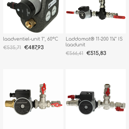
laadventiel-unit 1", 60°C
Laddomat® 11-200 1¼" IS
laadunit
€487,93
€535,71
€515,83
€566,41