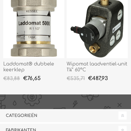
Laddomat® dubbele
Wipomat laadventiel-unit
keerklep
1¼" 60°C
€76,65
€487,93
€83,88
€535,71
CATEGORIEËN
FABRIKANTEN