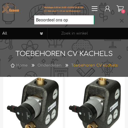
0
REGISTREREN
TOEBEHOREN CV KACHELS
AANMELDEN
VERLANGLIJST
0
Home
Onderdelen
Toebehoren CV kachels