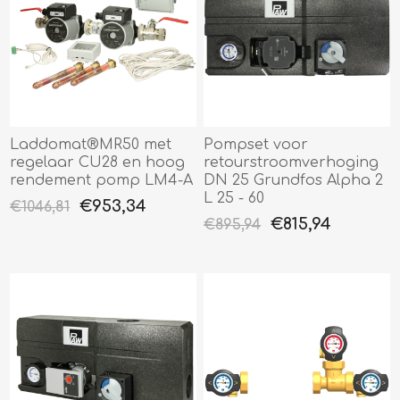
Laddomat®MR50 met
Pompset voor
regelaar CU28 en hoog
retourstroomverhoging
rendement pomp LM4-A
DN 25 Grundfos Alpha 2
L 25 - 60
€953,34
€1046,81
€815,94
€895,94