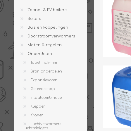
Zonne- & PV-boilers
Boilers
Buis en koppelingen
PV boilers
Selectie boilers
Doorstroomverwarmers
Collectoren
Boiler groepen
Meten & regelen
Zonneboilersetjes
Appendages
Onderdelen
Collector montage
Tabel inch-mm
Schema's
Bron onderdelen
Checklijst - kleine
zonneboiler
Expansievaten
Checklijst - zonneboiler
Gereedschap
Checklijst - grote
Inlaatcombinatie
zonneboiler
Kleppen
Wetenswaardigheden
Kranen
Zonneboiler offerte
Luchtverwarmers -
luchtreinigers