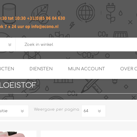
UCTEN
DIENSTEN
MIJN ACCOUNT
OVER 
LOEISTOF
ADVIES EN ONTWERP PAKKET
Praktij
van afgero
BUIS EN
DOORSTROOMVERWARME
ENERGIEMANAGER
KOPPELINGEN
Weergave
per pagina
SECOND OPINION