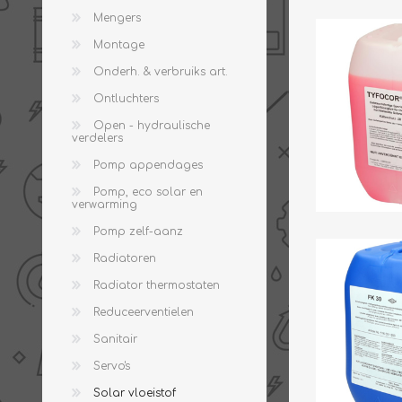
Mengers
THERMISCHE /
ELECTRO MATERIAA
Montage
INFRAROOD PANELEN
Onderh. & verbruiks art.
Ontluchters
Open - hydraulische
verdelers
Pomp appendages
Pomp, eco solar en
verwarming
Pomp zelf-aanz
Diverse electro
Radiatoren
Ceramic+
Verwarmingslint
Radiator thermostaten
Climastar
Kasten, automaten etc
Reduceerventielen
Sun+
LED lampen
Sanitair
Schakelen
Servo's
Eltako
Solar vloeistof