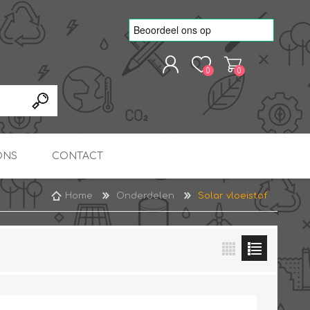
0
0
REGISTREREN
AANMELDEN
ONS
CONTACT
Home
Onderdelen
Solar vloeistof
kvoorbeelden
TNO Precisie
nde projecten
onderzoeks doorstromer
RS
METEN & REGELEN
ONDERDELEN
Slim zonnestroom
inzetten voor warm water
in bedrijven