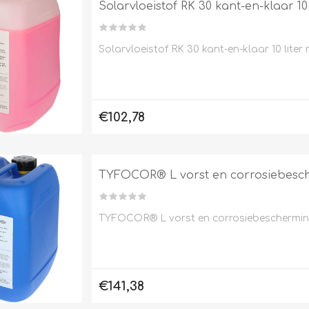
Solarvloeistof RK 30 kant-en-klaar 
Solarvloeistof RK 30 kant-en-klaar 10 lit
Clage
Tabel inch-mm
CV
doorstroomverwarmers
Bronzen fittingen
€102,78
Industrie
Collectorkoppelingen
doorstroomverwarmers
Messing fittingen
Voorrangsschakelaars
Messing
TYFOCOR® L vorst en corrosiebesche
AEG
knelkoppelingen
Bosch
Pomp koppelingen
Stiebel Eltron
Soldeer koppelingen
TYFOCOR® L vorst en corrosiebescherming
WIJAS
Solar buis
Solar koppelingen
Solar fittingen
€141,38
Bekijk alles