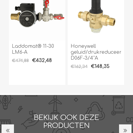
Laddomat® 11-30
Honeywell
LM6-A
geluid/drukreduceerventi
D06F-3/4''A
€432,48
€474,88
€148,35
€162,34
BEKIJK OOK DEZE
PRODUCTEN