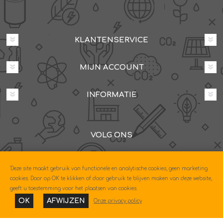
KLANTENSERVICE
MIJN ACCOUNT
INFORMATIE
VOLG ONS
Dovenetelstraat 25M, 3053JD Rotterdam
'Deze site maakt gebruik van functionele en analytische cookies, geen marketing
085-0604630
cookies. Door op OK te klikken of door gebruik te blijven maken van deze website,
geeft u toestemming voor het plaatsen van cookies.
OK
AFWIJZEN
Onze privacy policy
Copyright © 2026 Econo. Alle rechten voorbehouden.
Powered by
nopCommerce