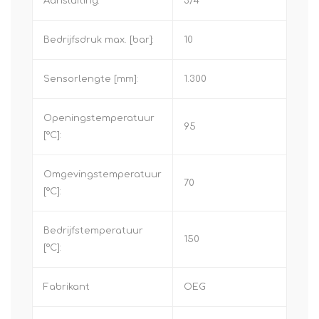
Aansluiting:
3/4"
Bedrijfsdruk max. [bar]:
10
Sensorlengte [mm]:
1.300
Openingstemperatuur
95
[°C]:
Omgevingstemperatuur
70
[°C]:
Bedrijfstemperatuur
150
[°C]:
Fabrikant
OEG