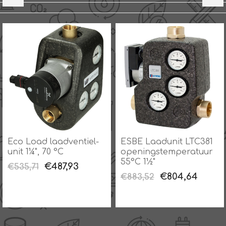
Eco Load laadventiel-
ESBE Laadunit LTC381
unit 1¼", 70 °C
openingstemperatuur
55°C 1½"
€487,93
€535,71
€804,64
€883,52