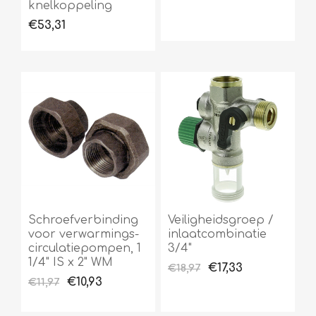
knelkoppeling
€53,31
Schroefverbinding
Veiligheidsgroep /
voor verwarmings-
inlaatcombinatie
circulatiepompen, 1
3/4"
1/4" IS x 2" WM
€17,33
€18,97
€10,93
€11,97