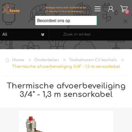
0
REGISTREREN
AANMELDEN
Home
Onderdelen
Toebehoren CV kachels
VERLANGLIJST
0
Thermische afvoerbeveiliging 3/4" - 1,3 m sensorkabel
Thermische afvoerbeveiliging
3/4" - 1,3 m sensorkabel