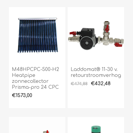
M48HPCPC-500-H2
Laddomat® 11-30 v.
Heatpipe
retourstroomverhoging
zonnecollector
€432,48
€474,88
Prisma-pro 24 CPC
€1573,00