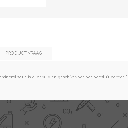
L
BEREKENINGEN
WAT WAARVOOR
PRODUCT VRAAG
neralisatie is al gevuld en geschikt voor het aansluit-center 3
.