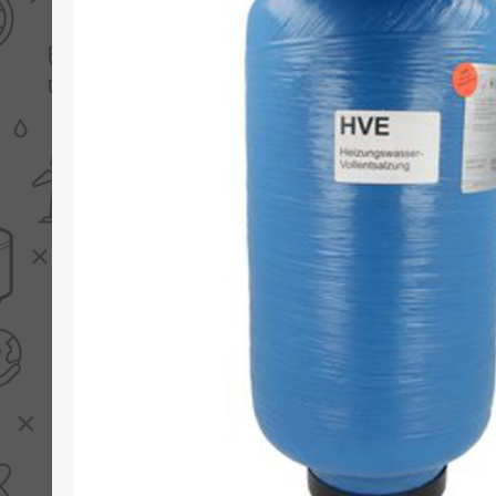
PV boilers
Selectie boilers
Collectoren
Boiler groepen
Zonneboilersetjes
Appendages
Collector montage
Schema's
Checklijst - kleine
zonneboiler
Checklijst - zonneboiler
Checklijst - grote
zonneboiler
Wetenswaardigheden
Zonneboiler offerte