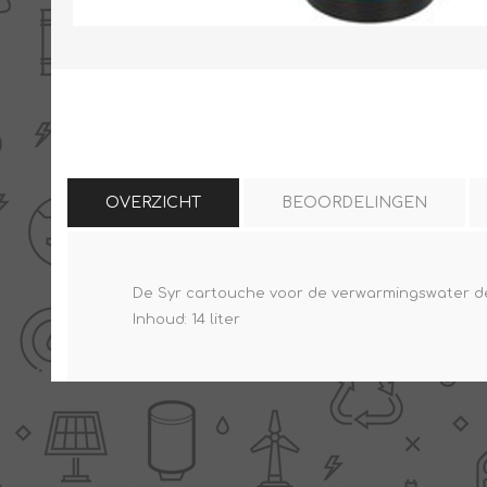
THERMISCHE /
ELECTRO MATERIAA
INFRAROOD PANELEN
OVERZICHT
BEOORDELINGEN
De Syr cartouche voor de verwarmingswater demi
Diverse electro
Inhoud: 14 liter
Ceramic+
Verwarmingslint
Climastar
Kasten, automaten etc
Sun+
LED lampen
Schakelen
Eltako