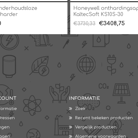
nderhoudsloze
Honeywell onthardingsa
tharder
KaltecSoft KS10S-30
0
€3408,75
€3730,33
COUNT
INFORMATIE
formatie
Zoek
dressen
Recent bekeken producten
ingen
Vergelijk producten
wagen
Algemene voorwaarden