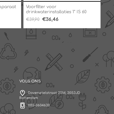
pparaat
Voorfilter voor
Ont
drinkwaterinstallaties 1" IS 60
Comp
micron
€36,46
€21
€39,90
VOLG ONS
Dovenetelstraat 25M, 3053JD
Rotterdam
085-0604630