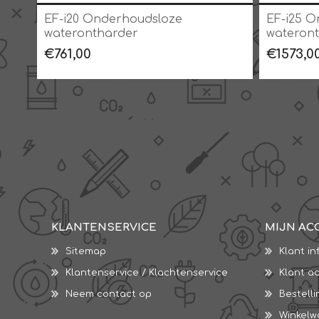
EF-i20 Onderhoudsloze
EF-i25 O
waterontharder
wateron
€761,00
€1573,0
KLANTENSERVICE
MIJN AC
Sitemap
Klant in
Klantenservice / Klachtenservice
Klant a
Neem contact op
Bestell
Winkel