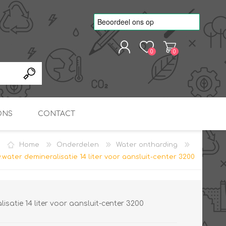
0
0
REGISTREREN
AANMELDEN
ONS
CONTACT
Home
Onderdelen
Water ontharding
kvoorbeelden
TNO Precisie
water demineralisatie 14 liter voor aansluit-center 3200
nde projecten
onderzoeks doorstromer
RS
METEN & REGELEN
ONDERDELEN
Slim zonnestroom
inzetten voor warm water
in bedrijven
isatie 14 liter voor aansluit-center 3200