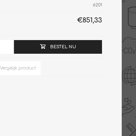
6201
€851,33
Slimme Meterkast
Tabel inch-mm
Zonnewarmte
Bron onderdelen
BESTEL NU
CV water
Expansievaten
Thermostaten
Gereedschap
TA controllers
Inlaatcombinatie
Internet energiemeter
Kleppen
Oplossingen
Kranen
Sensoren
Luchtverwarmers -
luchtreinigers
Tapwater
Mengers
Vermogen regelaars
Montage
Bekijk alles