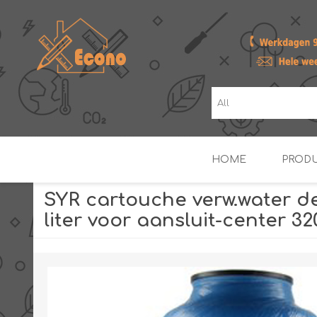
HOME
PROD
SYR cartouche verw.water de
liter voor aansluit-center 32
ZONNE- & PV-BOILERS
BOILERS