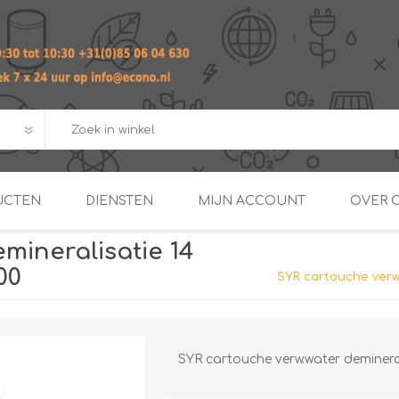
UCTEN
DIENSTEN
MIJN ACCOUNT
OVER 
mineralisatie 14
ADVIES EN ONTWERP PAKKET
Praktij
00
SYR cartouche verw.
van afgero
BUIS EN
DOORSTROOMVERWARME
ENERGIEMANAGER
KOPPELINGEN
SECOND OPINION
SYR cartouche verw.water demineral