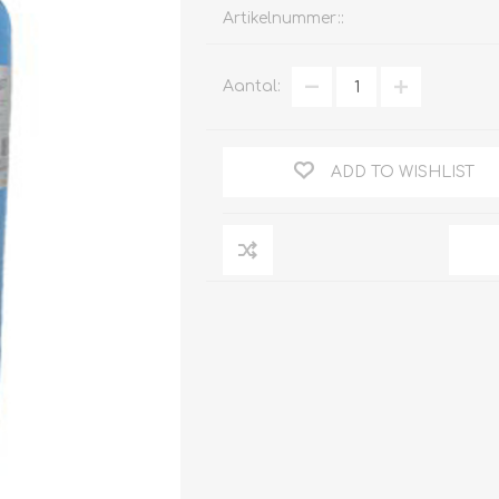
Artikelnummer::
Aantal:
Clage
Tabel inch-mm
CV
doorstroomverwarmers
ADD TO WISHLIST
Bronzen fittingen
Industrie
Collectorkoppelingen
doorstroomverwarmers
Messing fittingen
Voorrangsschakelaars
Messing
AEG
knelkoppelingen
Bosch
Pomp koppelingen
Stiebel Eltron
Soldeer koppelingen
WIJAS
Solar buis
Solar koppelingen
Solar fittingen
Bekijk alles