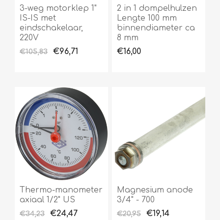
3-weg motorklep 1"
2 in 1 dompelhulzen
IS-IS met
Lengte 100 mm
eindschakelaar,
binnendiameter ca
220V
8 mm
€96,71
€16,00
€105,83
Thermo-manometer
Magnesium anode
axiaal 1/2" US
3/4" - 700
€24,47
€19,14
€34,23
€20,95