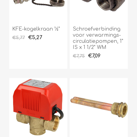
KFE-kogelkraan ½"
Schroefverbinding
voor verwarmings-
€5,27
€5,77
circulatiepompen, 1"
IS x 1 1/2" WM
€7,09
€7,75