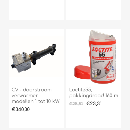
CV - doorstroom
Loctite55,
verwarmer -
pakkingdraad 160 m
modellen 1 tot 10 kW
€23,31
€25,51
€340,00