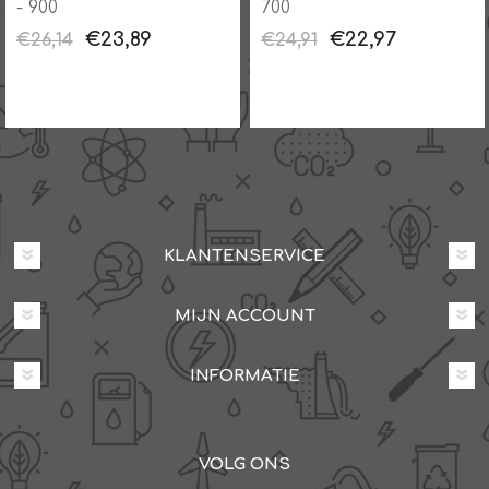
700
900
€22,97
€38,81
€24,91
€42,48
KLANTENSERVICE
MIJN ACCOUNT
INFORMATIE
VOLG ONS