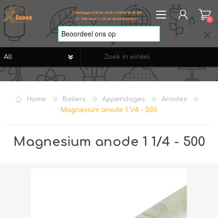
0
REGISTREREN
AANMELDEN
Home
Boilers
Appendages
Anodes
VERLANGLIJST
0
Magnesium anode 1 1/4 - 500
Magnesium anode 1 1/4 - 500