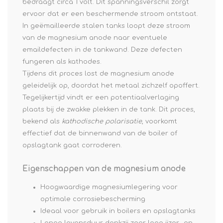
bedraagt circa 1 volt. Dit spanningsverschil zorgt
ervoor dat er een beschermende stroom ontstaat.
In geëmailleerde stalen tanks loopt deze stroom
van de magnesium anode naar eventuele
emaildefecten in de tankwand. Deze defecten
fungeren als kathodes.
Tijdens dit proces lost de magnesium anode
geleidelijk op, doordat het metaal zichzelf opoffert.
Tegelijkertijd vindt er een potentiaalverlaging
plaats bij de zwakke plekken in de tank. Dit proces,
bekend als
kathodische polarisatie
, voorkomt
effectief dat de binnenwand van de boiler of
opslagtank gaat corroderen.
Eigenschappen van de magnesium anode
Hoogwaardige magnesiumlegering voor
optimale corrosiebescherming
Ideaal voor gebruik in boilers en opslagtanks
Lange levensduur dankzij zeer laag ijzer- en