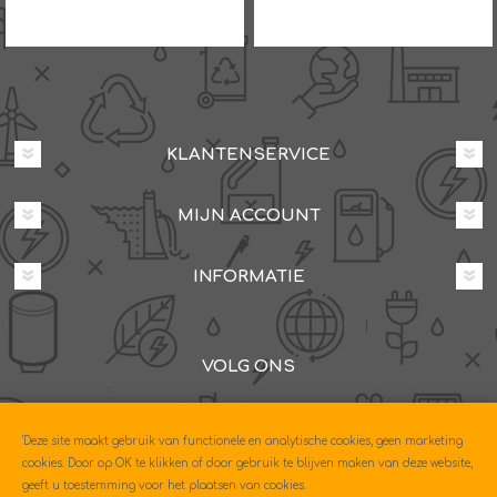
KLANTENSERVICE
MIJN ACCOUNT
INFORMATIE
VOLG ONS
Dovenetelstraat 25M, 3053JD Rotterdam
'Deze site maakt gebruik van functionele en analytische cookies, geen marketing
085-0604630
cookies. Door op OK te klikken of door gebruik te blijven maken van deze website,
geeft u toestemming voor het plaatsen van cookies.