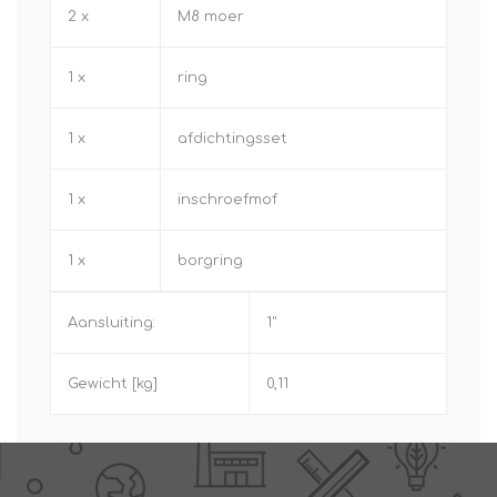
2 x
M8 moer
1 x
ring
1 x
afdichtingsset
1 x
inschroefmof
1 x
borgring
Aansluiting:
1"
Gewicht [kg]
0,11