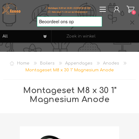
0
REGISTREREN
AANMELDEN
Home
Boilers
Appendages
Anodes
VERLANGLIJST
0
Montageset M8 x 30 1" Magnesium Anode
Montageset M8 x 30 1"
Magnesium Anode