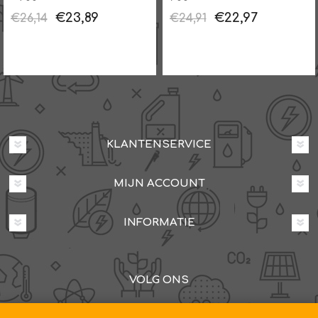
€23,89
€22,97
€26,14
€24,91
KLANTENSERVICE
MIJN ACCOUNT
INFORMATIE
VOLG ONS
Dovenetelstraat 25M, 3053JD Rotterdam