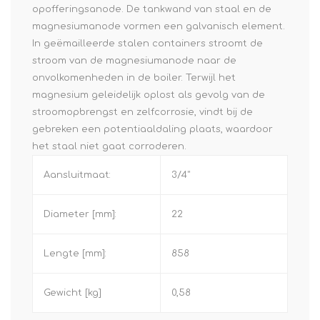
opofferingsanode. De tankwand van staal en de
magnesiumanode vormen een galvanisch element.
In geëmailleerde stalen containers stroomt de
stroom van de magnesiumanode naar de
onvolkomenheden in de boiler. Terwijl het
magnesium geleidelijk oplost als gevolg van de
stroomopbrengst en zelfcorrosie, vindt bij de
gebreken een potentiaaldaling plaats, waardoor
het staal niet gaat corroderen.
Aansluitmaat:
3/4"
Diameter [mm]:
22
Lengte [mm]:
858
Gewicht [kg]
0,58