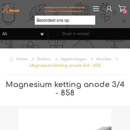
0
REGISTREREN
AANMELDEN
Home
Boilers
Appendages
Anodes
VERLANGLIJST
0
Magnesium ketting anode 3/4 - 858
Magnesium ketting anode 3/4
- 858