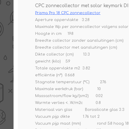
CPC zonnecollector met solar keymark DI
Prisma Pro 18 CPC zonnecollector
Aperture oppervlakte 3.28
Maximale Wp per zonnecollector volgens sol
Hoogte in cm 198
Breedte collector zonder aansluitingen (cm)
Breedte collector met aansluitingen (cm)
Dikte collector (cm) 13.3
gewicht (kilo) 59
Totale oppervlakte m2 3.82
efficiëntie (n°) 0.668
Stagnatie temperatuur (°C) 276
Maximale werkdruk (bar) 10
Massastroom/flow kg/(sm2) 0.02
Warmte verlies <…W/m2c 0.8
Materiaal van glas Borosilicate glas 3.3
Vacuum pijp dikte 1.76 tot 2
Vacuum pijp maat (mm) rond 58 hoog 18