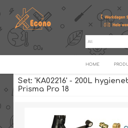
HOME
PROD
Set: 'KA02216' - 200L hygiene
Prisma Pro 18
ZONNE- & PV-BOILERS
BOILERS