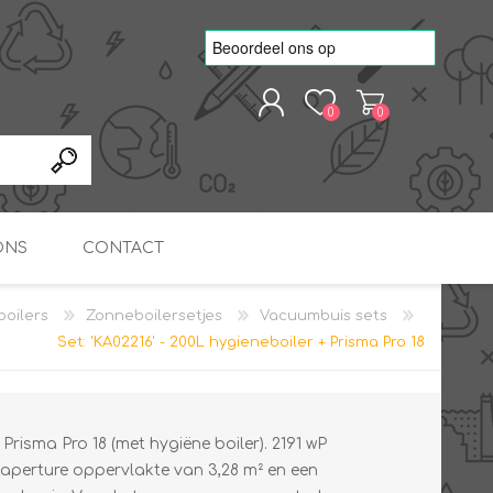
0
0
REGISTREREN
AANMELDEN
ONS
CONTACT
boilers
Zonneboilersetjes
Vacuumbuis sets
kvoorbeelden
TNO Precisie
Set: 'KA02216' - 200L hygieneboiler + Prisma Pro 18
nde projecten
onderzoeks doorstromer
RS
METEN & REGELEN
ONDERDELEN
Slim zonnestroom
inzetten voor warm water
in bedrijven
risma Pro 18 (met hygiëne boiler). 2191 wP
aperture oppervlakte van 3,28 m² en een