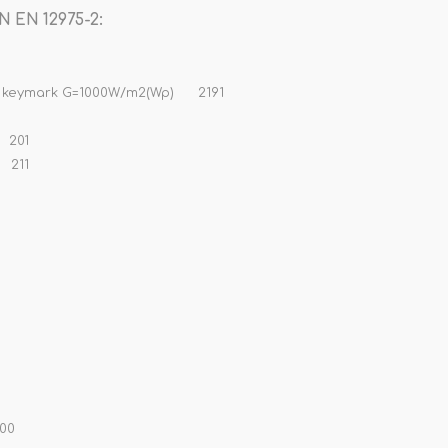
N EN 12975-2:
ar keymark G=1000W/m2(Wp) 2191
 201
 211
00