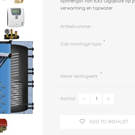
opbrengst van 6,83 Gigajoule op j
verwarming en tapwater.
Artikelnummer::
Clage
Tabel inch-mm
CV
*
Dak montage type
doorstroomverwarmers
Bronzen fittingen
Industrie
Collectorkoppelingen
doorstroomverwarmers
Messing fittingen
Voorrangsschakelaars
Messing
*
AEG
Meter leidingwerk
knelkoppelingen
Bosch
Pomp koppelingen
Stiebel Eltron
Soldeer koppelingen
Aantal:
WIJAS
Solar buis
Solar koppelingen
Solar fittingen
ADD TO WISHLIST
Bekijk alles