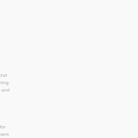
stat
ating
n and
for
gment