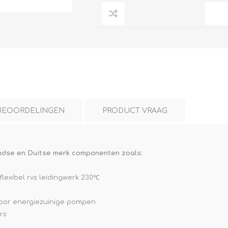
L
BEREKENINGEN
WAT WAARVOOR
BEOORDELINGEN
PRODUCT VRAAG
dse en Duitse merk componenten zoals:
.
lexibel rvs leidingwerk 230℃
voor energiezuinige pompen
rs