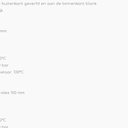
de buitenkant geverfd en aan de binnenkant blank.
k.
0 mm
5°C
0 bar
elaar: 130°C
-vlies 100 mm
5°C
0 bar