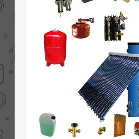
PV boilers
Selectie boilers
Collectoren
Boiler groepen
Zonneboilersetjes
Appendages
Collector montage
Schema's
Checklijst - kleine
zonneboiler
Checklijst - zonneboiler
Checklijst - grote
zonneboiler
Wetenswaardigheden
Zonneboiler offerte