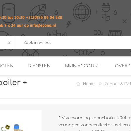
UCTEN
DIENSTEN
MIJN ACCOUNT
OVER 
boiler +
Home
Zonne- & PV-
ADVIES EN ONTWERP PAKKET
Praktij
van afgero
BUIS EN
DOORSTROOMVERWARME
ENERGIEMANAGER
KOPPELINGEN
SECOND OPINION
CV verwarming zonneboiler 200L + P
vermogen zonnecollector met een 