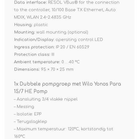
Data interface:
RESOL VBus® for the connection
to the controller, 10/100 Base TX Ethernet, Auto
MDIX, WLAN 2.4~2.4835 GHz
Housing:
plastic
Mounting:
wall mounting (optional)
Indication/Display:
operating control LED
Ingress protection:
IP 20 / EN 60529
Protection class:
III
Ambient temperature:
0 … 40 °C
Dimensions:
95 × 70 × 25 mm
1x Dubbele pompgroep met Wilo Yonos Para
15/7 HE Pomp
– Aansluiting 3/4 vlakke nippel
– Messing
– Isolatie: EPP
– Terugslagklep
– Maximum temperatuur: 120°C, kortstondig tot
160°C