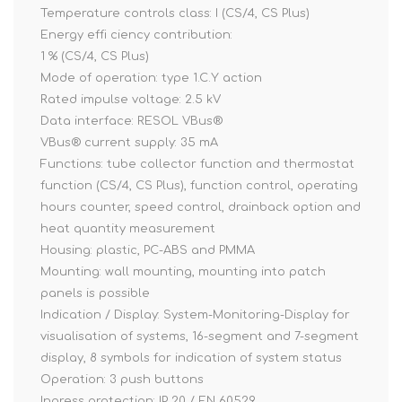
Temperature controls class: I (CS/4, CS Plus)
Energy effi ciency contribution:
1 % (CS/4, CS Plus)
Mode of operation: type 1.C.Y action
Rated impulse voltage: 2.5 kV
Data interface: RESOL VBus®
VBus® current supply: 35 mA
Functions: tube collector function and thermostat
function (CS/4, CS Plus), function control, operating
hours counter, speed control, drainback option and
heat quantity measurement
Housing: plastic, PC-ABS and PMMA
Mounting: wall mounting, mounting into patch
panels is possible
Indication / Display: System-Monitoring-Display for
visualisation of systems, 16-segment and 7-segment
display, 8 symbols for indication of system status
Operation: 3 push buttons
Ingress protection: IP 20 / EN 60529