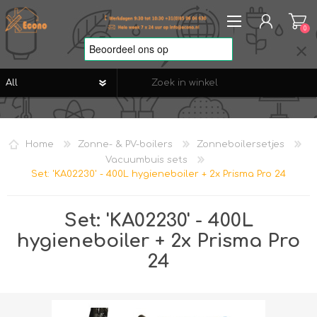
0
REGISTREREN
AANMELDEN
Home
Zonne- & PV-boilers
Zonneboilersetjes
VERLANGLIJST
0
Vacuumbuis sets
Set: 'KA02230' - 400L hygieneboiler + 2x Prisma Pro 24
Set: 'KA02230' - 400L
hygieneboiler + 2x Prisma Pro
24