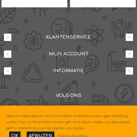
KLANTENSERVICE
MIJN ACCOUNT
INFORMATIE
VOLG ONS
Dovenetelstraat 25M, 3053JD Rotterdam
'Deze site maakt gebruik van functionele en analytische cookies, geen marketing
085-0604630
cookies. Door op OK te klikken of door gebruik te blijven maken van deze website,
geeft u toestemming voor het plaatsen van cookies.
OK
AFWIJZEN
Onze privacy policy