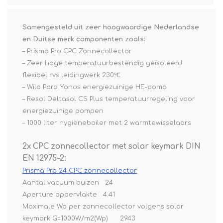
Samengesteld uit zeer hoogwaardige Nederlandse
en Duitse merk componenten zoals:
– Prisma Pro CPC Zonnecollector
– Zeer hoge temperatuurbestendig geïsoleerd
flexibel rvs leidingwerk 230℃
– Wilo Para Yonos energiezuinige HE-pomp
– Resol Deltasol CS Plus temperatuurregeling voor
energiezuinige pompen
– 1000 liter hygiëneboiler met 2 warmtewisselaars
2x CPC zonnecollector met solar keymark DIN
EN 12975-2:
Prisma Pro 24 CPC zonnecollector
Aantal vacuum buizen 24
Aperture oppervlakte 4.41
Maximale Wp per zonnecollector volgens solar
keymark G=1000W/m2(Wp) 2943