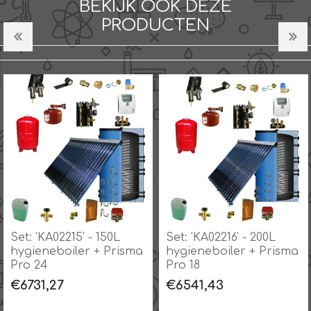
BEKIJK OOK DEZE
PRODUCTEN
Set: 'KA02215' - 150L
Set: 'KA02216' - 200L
hygieneboiler + Prisma
hygieneboiler + Prisma
Pro 24
Pro 18
€6731,27
€6541,43