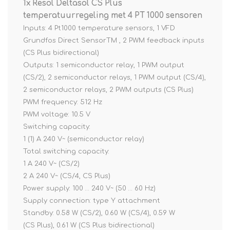
1x Resol Deltasol CS Plus
temperatuurregeling met 4 PT 1000 sensoren
Inputs: 4 Pt1000 temperature sensors, 1 VFD
Grundfos Direct SensorTM , 2 PWM feedback inputs
(CS Plus bidirectional)
Outputs: 1 semiconductor relay, 1 PWM output
(CS/2), 2 semiconductor relays, 1 PWM output (CS/4),
2 semiconductor relays, 2 PWM outputs (CS Plus)
PWM frequency: 512 Hz
PWM voltage: 10.5 V
Switching capacity:
1 (1) A 240 V~ (semiconductor relay)
Total switching capacity:
1 A 240 V~ (CS/2)
2 A 240 V~ (CS/4, CS Plus)
Power supply: 100 … 240 V~ (50 … 60 Hz)
Supply connection: type Y attachment
Standby: 0.58 W (CS/2), 0.60 W (CS/4), 0.59 W
(CS Plus), 0.61 W (CS Plus bidirectional)