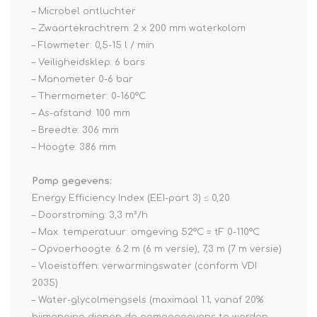
– Microbel ontluchter
– Zwaartekrachtrem: 2 x 200 mm waterkolom
– Flowmeter: 0,5-15 l / min
– Veiligheidsklep: 6 bars
– Manometer 0-6 bar
– Thermometer: 0-160°C
– As-afstand: 100 mm
– Breedte: 306 mm
– Hoogte: 386 mm
Pomp gegevens:
Energy Efficiency Index (EEI-part 3) ≤ 0,20
– Doorstroming: 3,3 m³/h
– Max. temperatuur: omgeving 52°C = tF 0-110°C
– Opvoerhoogte: 6.2 m (6 m versie), 7,3 m (7 m versie)
– Vloeistoffen: verwarmingswater (conform VDI
2035)
– Water-glycolmengsels (maximaal 1:1; vanaf 20%