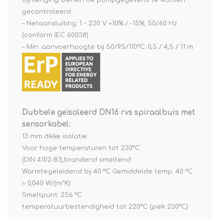
bijmenging dienen de pompgegevens te worden
gecontroleerd
– Netaansluiting: 1 ~ 230 V +10% / -15%, 50/60 Hz
(conform IEC 60038)
– Min. aanvoerhoogte bij 50/95/110°C: 0,5 / 4,5 / 11 m
Dubbele geïsoleerd DN16 rvs spiraalbuis met
sensorkabel:
13 mm dikke isolatie
Voor hoge temperaturen tot 230°C
(DIN 4102-B1),brandend smeltend
Warmtegeleidend bij 40 °C Gemiddelde temp. 40 °C
= 0,040 W/(m*K)
Smeltpunt: 256 °C
temperatuurbestendigheid tot 220°C (piek 230°C)