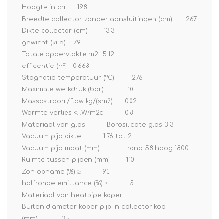
Hoogte in cm 198
Breedte collector zonder aansluitingen (cm) 267
Dikte collector (cm) 13.3
gewicht (kilo) 79
Totale oppervlakte m2 5.12
efficentie (n°) 0.668
Stagnatie temperatuur (°C) 276
Maximale werkdruk (bar) 10
Massastroom/flow kg/(sm2) 0.02
Warmte verlies <…W/m2c 0.8
Materiaal van glas Borosilicate glas 3.3
Vacuum pijp dikte 1.76 tot 2
Vacuum pijp maat (mm) rond 58 hoog 1800
Ruimte tussen pijpen (mm) 110
Zon opname (%) ≥ 93
halfronde emittance (%) ≤ 5
Materiaal van heatpipe koper
Buiten diameter koper pijp in collector kop
(mm) 35