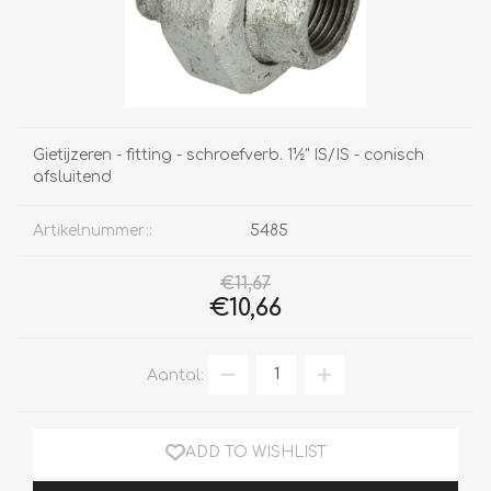
Gietijzeren - fitting - schroefverb. 1½" IS/IS - conisch
afsluitend
Artikelnummer::
5485
€11,67
€10,66
Aantal:
ADD TO WISHLIST