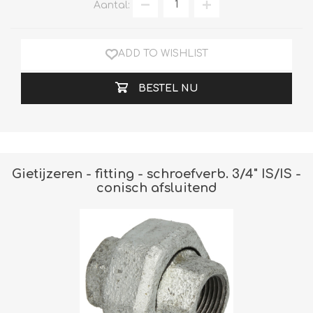
Aantal:
ADD TO WISHLIST
BESTEL NU
Gietijzeren - fitting - schroefverb. 3/4" IS/IS -
conisch afsluitend