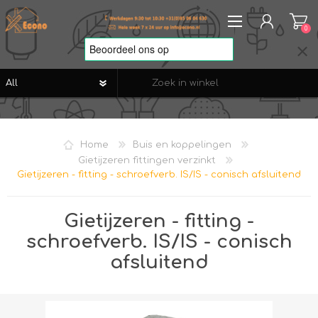
0
REGISTREREN
AANMELDEN
Home
Buis en koppelingen
VERLANGLIJST
0
Gietijzeren fittingen verzinkt
Gietijzeren - fitting - schroefverb. IS/IS - conisch afsluitend
Gietijzeren - fitting -
schroefverb. IS/IS - conisch
afsluitend