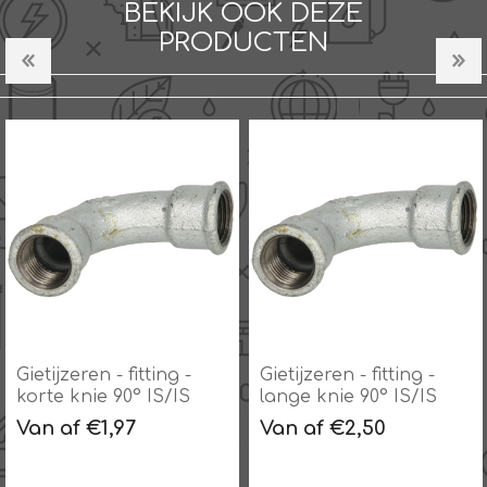
BEKIJK OOK DEZE
PRODUCTEN
ng -
Gietijzeren - fitting -
Gietijzeren - fitti
S/IS
lange knie 90° IS/IS
korte knie 90° 
Van af €2,50
Van af €1,97