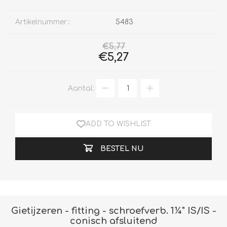
Artikelnummer::
5483
€5,77
€5,27
Aantal:
ADD TO WISHLIST
BESTEL NU
Gietijzeren - fitting - schroefverb. 1¼" IS/IS -
conisch afsluitend