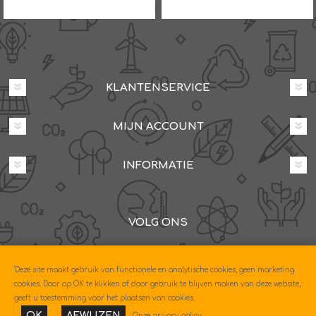
KLANTENSERVICE
MIJN ACCOUNT
INFORMATIE
VOLG ONS
Dovenetelstraat 25M, 3053JD Rotterdam
'Deze site maakt gebruik van functionele en analytische cookies, geen marketing
085-0604630
cookies. Door op OK te klikken of door gebruik te blijven maken van deze website,
geeft u toestemming voor het plaatsen van cookies.
OK
AFWIJZEN
Onze privacy policy