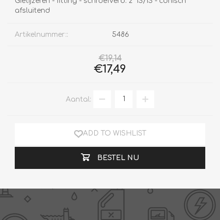
Gietijzeren - fitting - schroefverb. 2" IS/IS - conisch
afsluitend
Artikelnummer::
5486
€19,14
€17,49
Aantal:
ADD TO WISHLIST
BESTEL NU