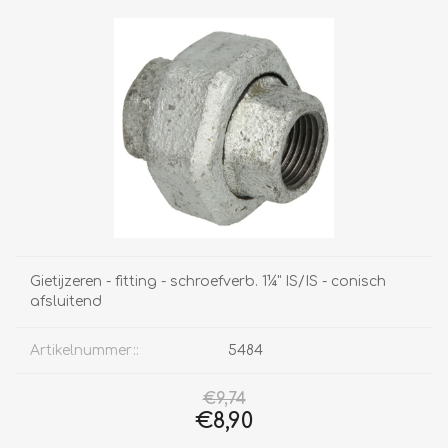
Gietijzeren - fitting - schroefverb. 1¼" IS/IS - conisch
afsluitend
Artikelnummer::
5484
€9,74
€8,90