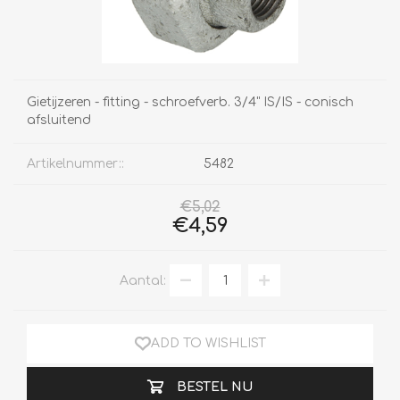
Gietijzeren - fitting - schroefverb. 3/4" IS/IS - conisch
afsluitend
Artikelnummer::
5482
€5,02
€4,59
Aantal:
ADD TO WISHLIST
BESTEL NU