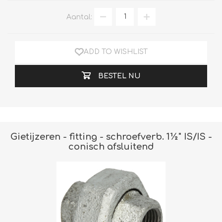
Aantal:
ADD TO WISHLIST
BESTEL NU
Gietijzeren - fitting - schroefverb. 1½" IS/IS -
conisch afsluitend