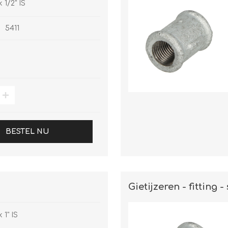
k 1/2" IS
5411
BESTEL NU
Gietijzeren - fitting -
 1" IS