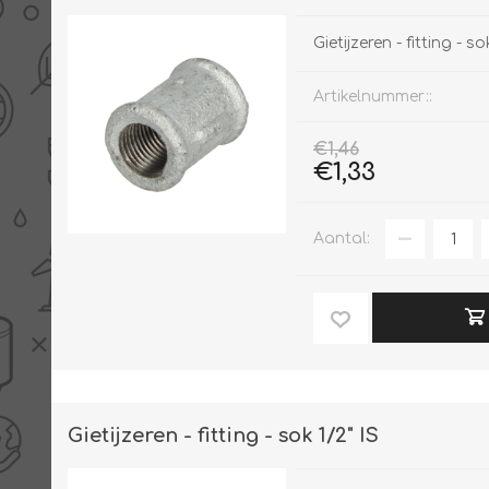
Gietijzeren - fitting - so
Artikelnummer::
€1,46
€1,33
Aantal:
Gietijzeren - fitting - sok 1/2" IS