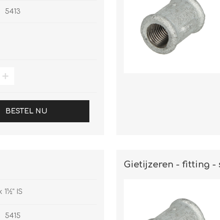
5413
BESTEL NU
Gietijzeren - fitting - 
k 1½" IS
5415