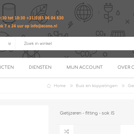
UCTEN
DIENSTEN
MIJN ACCOUNT
OVER 
Home
Buis en koppelingen
Gie
ADVIES EN ONTWERP PAKKET
Praktij
van afgero
BUIS EN
DOORSTROOMVERWARME
ENERGIEMANAGER
KOPPELINGEN
SECOND OPINION
Gietijzeren - fitting - sok IS