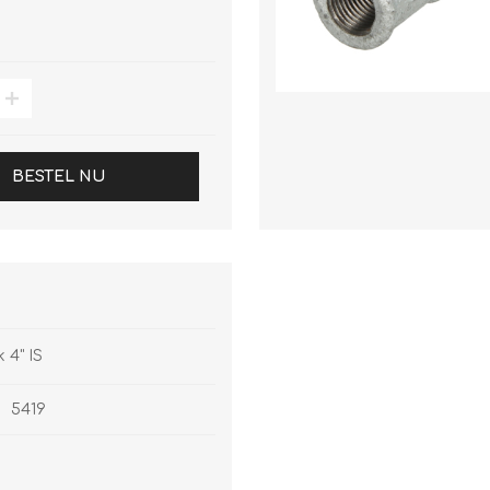
BESTEL NU
k 4" IS
5419