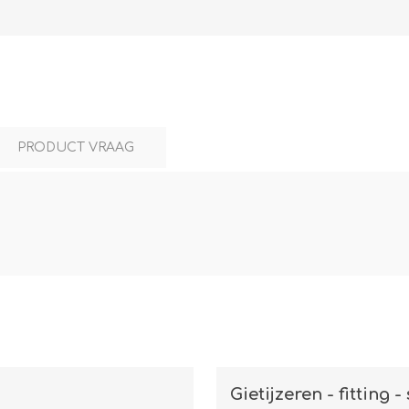
L
BEREKENINGEN
WAT WAARVOOR
PRODUCT VRAAG
.
Gietijzeren - fitting -