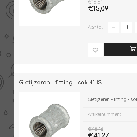
€16,51
€15,09
Aantal:
Gietijzeren - fitting - sok 4" IS
Gietijzeren - fitting - so
Artikelnummer::
€45,16
€41,27