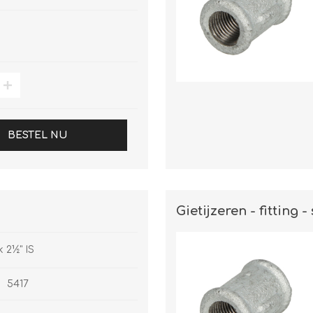
BESTEL NU
Gietijzeren - fitting - 
k 2½" IS
5417