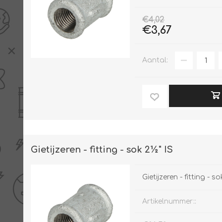
€4,02
€3,67
Aantal:
Gietijzeren - fitting - sok 2½" IS
Gietijzeren - fitting - so
Artikelnummer::