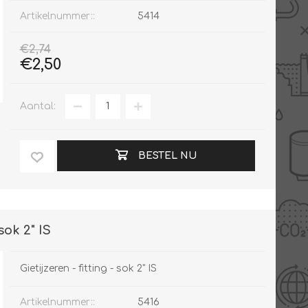
Artikelnummer::
5414
€2,74
€2,50
Aantal:
BESTEL NU
sok 2" IS
Gietijzeren - fitting - sok 2" IS
Artikelnummer::
5416