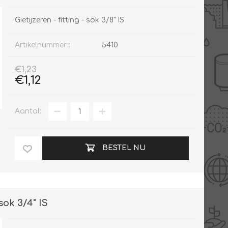
Gietijzeren - fitting - sok 3/8" IS
Artikelnummer::
5410
€1,23
€1,12
Aantal:
BESTEL NU
 sok 3/4" IS