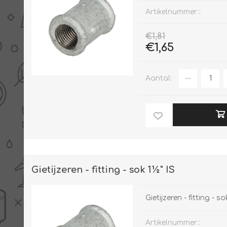
Artikelnummer::
€1,81
€1,65
Aantal:
Gietijzeren - fitting - sok 1½" IS
Gietijzeren - fitting - so
Artikelnummer::