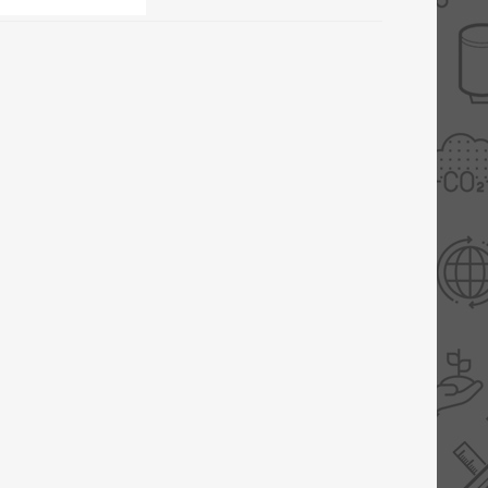
Slimme Meterkast
Tabel inch-mm
Zonnewarmte
Bron onderdelen
CV water
Expansievaten
Thermostaten
Gereedschap
TA controllers
Inlaatcombinatie
Internet energiemeter
Kleppen
Oplossingen
Kranen
Sensoren
Luchtverwarmers -
luchtreinigers
Tapwater
Mengers
Vermogen regelaars
Montage
Bekijk alles