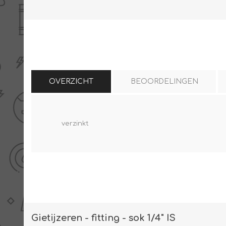
THERMISCHE /
ELECTRO MATERIAA
INFRAROOD PANELEN
OVERZICHT
BEOORDELINGEN
verzinkt
Diverse electro
Ceramic+
Verwarmingslint
Climastar
Kasten, automaten etc
Sun+
LED lampen
Schakelen
Eltako
Gietijzeren - fitting - sok 1/4" IS