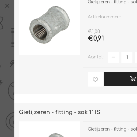
Gietijzeren - fitting - so
Artikelnummer::
€1,00
€0,91
Aantal:
Gietijzeren - fitting - sok 1" IS
Gietijzeren - fitting - sok