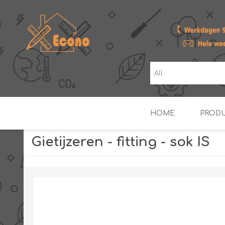
HOME
PROD
Gietijzeren - fitting - sok IS
ZONNE- & PV-BOILERS
BOILERS