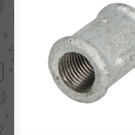
PV boilers
Selectie boilers
Collectoren
Boiler groepen
Zonneboilersetjes
Appendages
Collector montage
Schema's
Checklijst - kleine
zonneboiler
Checklijst - zonneboiler
Checklijst - grote
zonneboiler
Wetenswaardigheden
Zonneboiler offerte