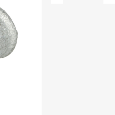
Clage
Tabel inch-mm
CV
doorstroomverwarmers
Bronzen fittingen
Industrie
Collectorkoppelingen
doorstroomverwarmers
Messing fittingen
Voorrangsschakelaars
Messing
AEG
knelkoppelingen
Bosch
Pomp koppelingen
Stiebel Eltron
Soldeer koppelingen
WIJAS
Solar buis
Solar koppelingen
Solar fittingen
Bekijk alles