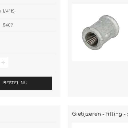
k 1/4" IS
5409
BESTEL NU
Gietijzeren - fitting -