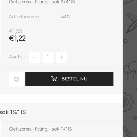
Gietijzeren - fitting - sok 3/4" IS
Artikelnummer::
5412
€1,33
€1,22
Aantal:
BESTEL NU
 sok 1¼" IS
Gietijzeren - fitting - sok 1¼" IS