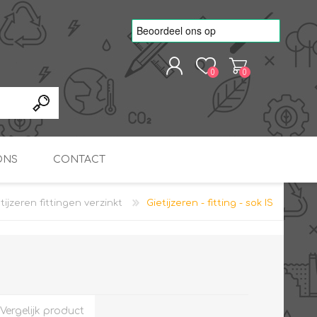
0
0
REGISTREREN
AANMELDEN
ONS
CONTACT
tijzeren fittingen verzinkt
Gietijzeren - fitting - sok IS
kvoorbeelden
TNO Precisie
nde projecten
onderzoeks doorstromer
RS
METEN & REGELEN
ONDERDELEN
Slim zonnestroom
inzetten voor warm water
in bedrijven