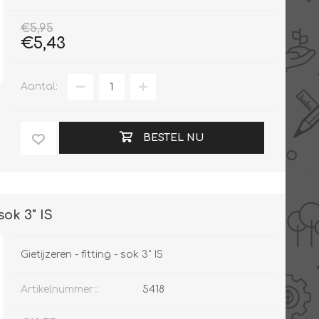
€5,95
€5,43
Aantal:
BESTEL NU
sok 3" IS
Gietijzeren - fitting - sok 3" IS
Artikelnummer::
5418