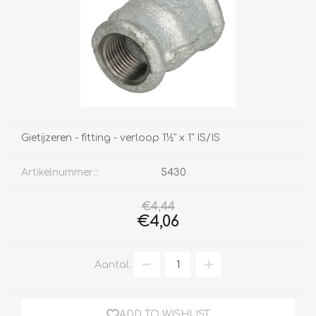
Gietijzeren - fitting - verloop 1½" x 1" IS/IS
Artikelnummer::
5430
€4,44
€4,06
Aantal:
ADD TO WISHLIST