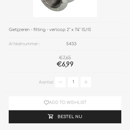
Gietijzeren - fitting - verloop 2" x 1¼" IS/IS
Artikelnummer::
5433
€7,65
€6,99
Aantal:
ADD TO WISHLIST
BESTEL NU