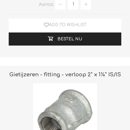
Aantal:
ADD TO WISHLIST
BESTEL NU
Gietijzeren - fitting - verloop 2" x 1¼" IS/IS