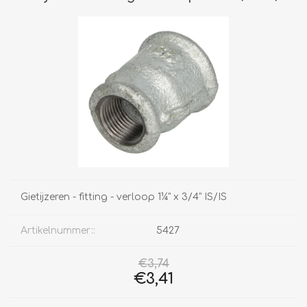
Gietijzeren - fitting - verloop 1¼" x 3/4" IS/IS
Artikelnummer::
5427
€3,74
€3,41