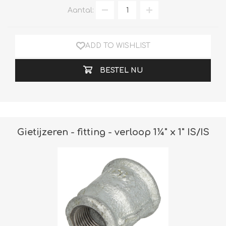
Aantal:
ADD TO WISHLIST
BESTEL NU
Gietijzeren - fitting - verloop 1¼" x 1" IS/IS