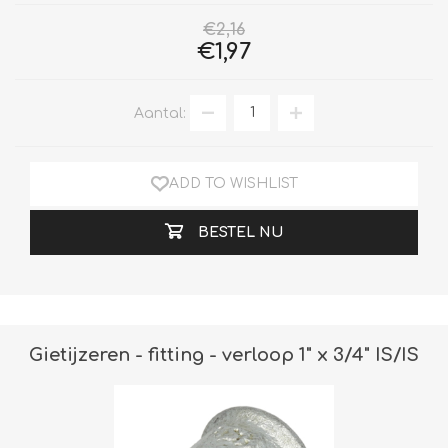
€2,16
€1,97
Aantal:
ADD TO WISHLIST
BESTEL NU
Gietijzeren - fitting - verloop 1" x 3/4" IS/IS