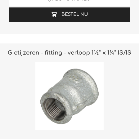
BESTEL NU
Gietijzeren - fitting - verloop 1½" x 1¼" IS/IS