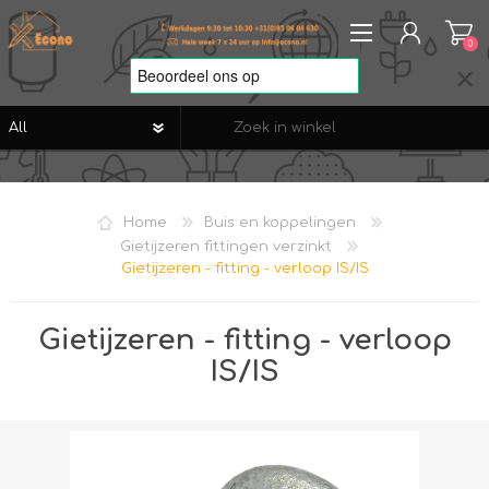
0
REGISTREREN
AANMELDEN
Home
Buis en koppelingen
VERLANGLIJST
0
Gietijzeren fittingen verzinkt
Gietijzeren - fitting - verloop IS/IS
Gietijzeren - fitting - verloop
IS/IS