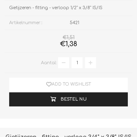
Gietijzeren - fitting - verloop 1/2" x 3/8" IS/IS
Artikelnummer::
5421
€1,51
€1,38
Aantal:
ADD TO WISHLIST
BESTEL NU
Gietijzeren - fitting - verloop 3/4" x 3/8" IS/IS