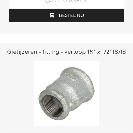
ADD TO WISHLIST
BESTEL NU
Gietijzeren - fitting - verloop 1¼" x 1/2" IS/IS