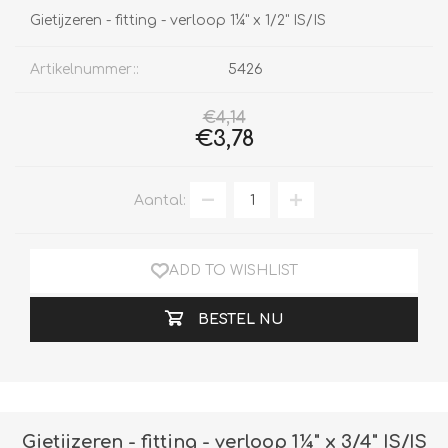
Gietijzeren - fitting - verloop 1¼" x 1/2" IS/IS
Artikelnummer::
5426
€4,14
€3,78
Aantal:
ADD TO WISHLIST
BESTEL NU
Gietijzeren - fitting - verloop 1¼" x 3/4" IS/IS