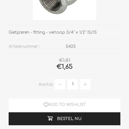
Gietijzeren - fitting - verloop 3/4" x 1/2" IS/IS
Artikelnummer::
5423
€1,81
€1,65
Aantal:
ADD TO WISHLIST
BESTEL NU