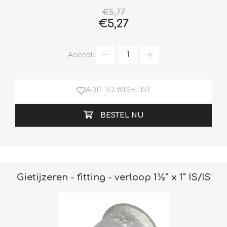
€5,77
€5,27
Aantal:
ADD TO WISHLIST
BESTEL NU
Gietijzeren - fitting - verloop 1½" x 1" IS/IS