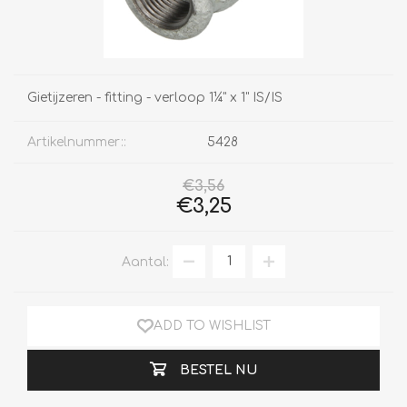
Gietijzeren - fitting - verloop 1¼" x 1" IS/IS
Artikelnummer::
5428
€3,56
€3,25
Aantal:
ADD TO WISHLIST
BESTEL NU