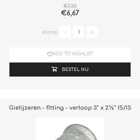
€7,30
€6,67
Aantal:
ADD TO WISHLIST
BESTEL NU
Gietijzeren - fitting - verloop 3" x 2½" IS/IS