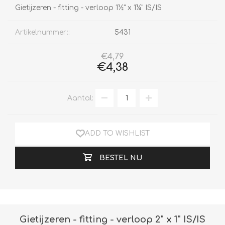
Gietijzeren - fitting - verloop 1½" x 1¼" IS/IS
Artikelnummer::
5431
€4,79
€4,38
Aantal:
ADD TO WISHLIST
BESTEL NU
Gietijzeren - fitting - verloop 2" x 1" IS/IS