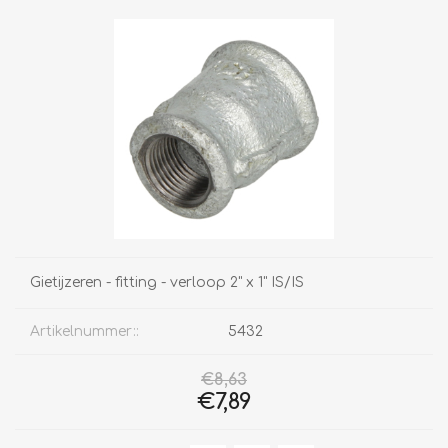
Gietijzeren - fitting - verloop 2" x 1" IS/IS
Artikelnummer::
5432
€8,63
€7,89