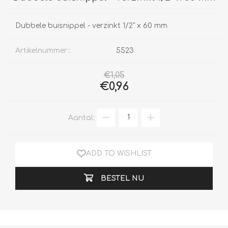
Dubbele buisnippel - verzinkt 1/2" x 60 mm
Artikelnummer::
5523
€1,05
€0,96
Aantal:
ADD TO WISHLIST
BESTEL NU