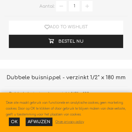
Aantal:
ADD TO WISHLIST
BESTEL NU
Dubbele buisnippel - verzinkt 1/2" x 180 mm
Dubbele buisnippel - verzinkt 1/2" x 180 mm
'Deze site maakt gebruik van functionele en analytische cookies, geen marketing
Artikelnummer::
5532
cookies. Door op OK te klikken of door gebruik te blijven maken van deze website,
geeft u toestemming voor het plaatsen van cookies.
OK
AFWIJZEN
€2,11
Onze privacy policy
€1,92