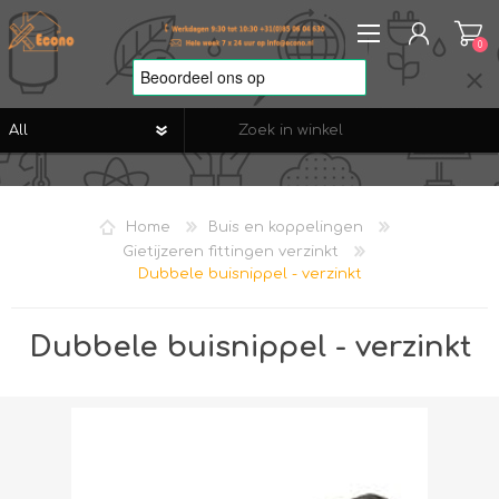
0
REGISTREREN
AANMELDEN
Home
Buis en koppelingen
VERLANGLIJST
0
Gietijzeren fittingen verzinkt
Dubbele buisnippel - verzinkt
Dubbele buisnippel - verzinkt