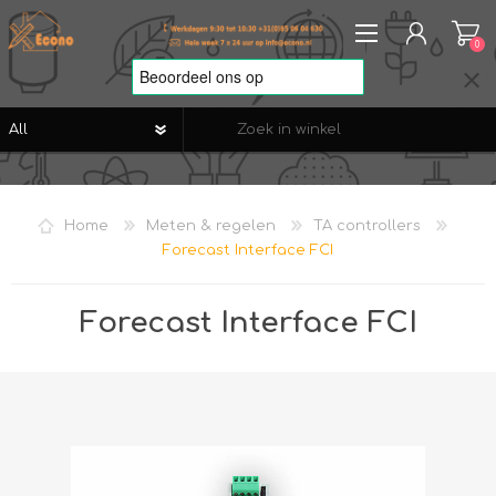
0
REGISTREREN
AANMELDEN
Home
Meten & regelen
TA controllers
VERLANGLIJST
0
Forecast Interface FCI
Forecast Interface FCI