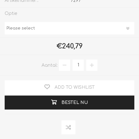
Artikelnummer::
7297
Optie
€240,79
Aantal:
ADD TO WISHLIST
BESTEL NU