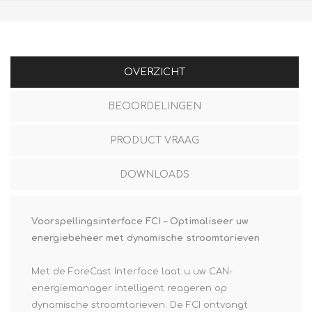
OVERZICHT
BEOORDELINGEN
PRODUCT VRAAG
DOWNLOADS
Voorspellingsinterface FCI – Optimaliseer uw
energiebeheer met dynamische stroomtarieven
Met de
ForeCast Interface
laat u uw CAN-
energiemanager intelligent reageren op
dynamische stroomtarieven. De FCI ontvangt