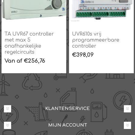
UVR610s vrij
UVR610S vrij
programmeerbare
programmeerbare
controller
controller met
MODBUS
€398,09
€410,19
KLANTENSERVICE
MIJN ACCOUNT