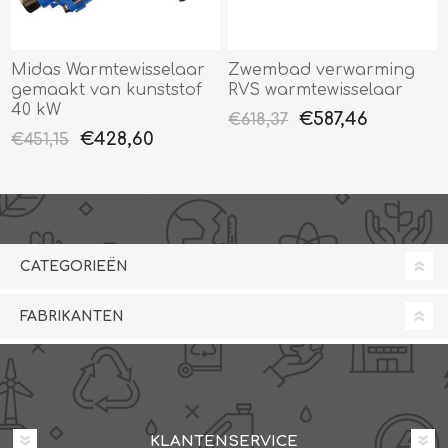
Midas Warmtewisselaar
Zwembad verwarming
gemaakt van kunststof
RVS warmtewisselaar
40 kW
€587,46
€618,37
€428,60
€451,15
CATEGORIEËN
FABRIKANTEN
KLANTENSERVICE